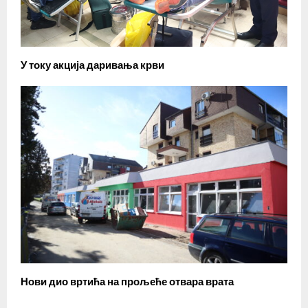
У току акција даривања крви
Нови дио вртића на прољеће отвара врата