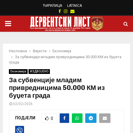
ЋИРИЛИЦА
LATINICA
Facebook
Instagram
Email
PRIMARY
MENU
Насловна
Вијести
Eкономија
За субвенције младим привредницима 50.000 КМ из буџета
града
Eкономија
ИЗДВОЈЕНО
За субвенције младим
привредницима 50.000 КМ из
буџета града
02/02/2026
ПОДЈЕЛИ
0