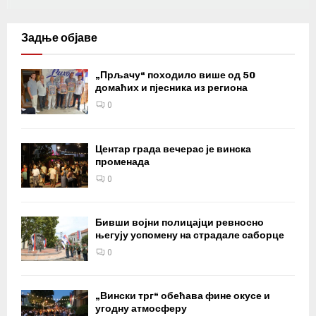
Задње објаве
„Прљачу“ походило више од 50
домаћих и пјесника из региона
0
Центар града вечерас је винска
променада
0
Бивши војни полицајци ревносно
његују успомену на страдале саборце
0
„Вински трг“ обећава фине окусе и
угодну атмосферу