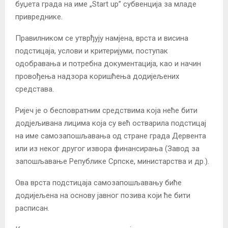
буџета града на име „Start up” субвенција за младе
привреднике.
Правилником се утврђују намјена, врста и висина
подстицаја, услови и критеријуми, поступак
одобравања и потребна документација, као и начин
провођења надзора коришћења додијељених
средстава.
Ријеч је о бесповратним средствима која неће бити
додјељивана лицима која су већ остварила подстицај
на име самозапошљавања од стране града Дервента
или из неког другог извора финансирања (Завод за
запошљавање Републике Српске, министарства и др.).
Ова врста подстицаја самозапошљавању биће
додијељена на основу јавног позива који ће бити
расписан.