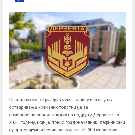
Правилником о критеријумима, начину и поступку
остваривања новчаних подстицаја за
самозапошљавање младих на подручју Дервенте за
2026. годину, који је донио градоначелник, дефинисани
су критеријуми и начин расподјеле 50.000 марака из