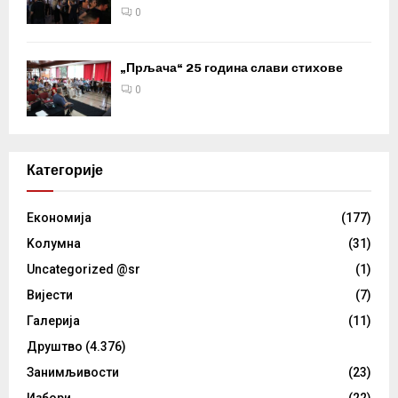
0
„Прљача“ 25 година слави стихове
0
Категорије
Eкономија
(177)
Kолумнa
(31)
Uncategorized @sr
(1)
Вијести
(7)
Галерија
(11)
Друштво
(4.376)
Занимљивости
(23)