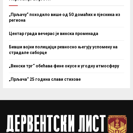
„Прљачу“ походило више од 50 домаћих и пјесника из
региона
Центар града вечерас је винска променада
Бивши војни полицајци ревносно његују успомену на
страдале саборце
„Вински трг“ обећава фине окусе и угодну атмосферу
„Прљача“ 25 година слави стихове