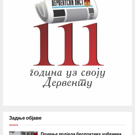
Задње објаве
Почиње подјела бесплатних уџбеника