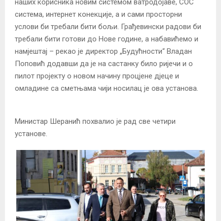
наших корисника новим системом ватродојаве, СОС
система, интернет конекције, а и сами просторни
услови би требали бити бољи. Грађевински радови би
требали бити готови до Нове године, а набавићемо и
намјештај – рекао је директор „Будућности“ Владан
Поповић додавши да је на састанку било ријечи и о
пилот пројекту о новом начину процјене дјеце и
омладине са сметњама чији носилац је ова установа.
Министар Шеранић похвалио је рад све четири
установе.