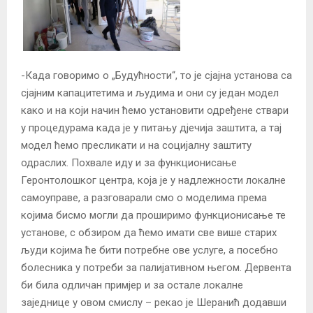
-Када говоримо о „Будућности“, то је сјајна установа са
сјајним капацитетима и људима и они су један модел
како и на који начин ћемо установити одређене ствари
у процедурама када је у питању дјечија заштита, а тај
модел ћемо пресликати и на социјалну заштиту
одраслих. Похвале иду и за функционисање
Геронтолошког центра, која је у надлежности локалне
самоуправе, а разговарали смо о моделима према
којима бисмо могли да проширимо функционисање те
установе, с обзиром да ћемо имати све више старих
људи којима ће бити потребне ове услуге, а посебно
болесника у потреби за палијативном његом. Дервента
би била одличан примјер и за остале локалне
заједнице у овом смислу – рекао је Шеранић додавши