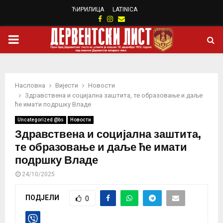
ЋИРИЛИЦА
LATINICA
Facebook
Instagram
Email
PRIMARY
MENU
Насловна
Вијести
Новости
Здравствена и социјална заштита, те образовање и даље
ће имати подршку Владе
Uncategorized @bs
Новости
Здравствена и социјална заштита,
те образовање и даље ће имати
подршку Владе
24/10/2025
ПОДЈЕЛИ
0