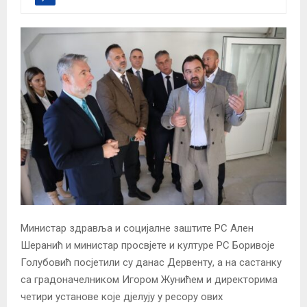
Министар здравља и социјалне заштите РС Ален
Шеранић и министар просвјете и културе РС Боривоје
Голубовић посјетили су данас Дервенту, а на састанку
са градоначелником Игором Жунићем и директорима
четири установе које дјелују у ресору ових