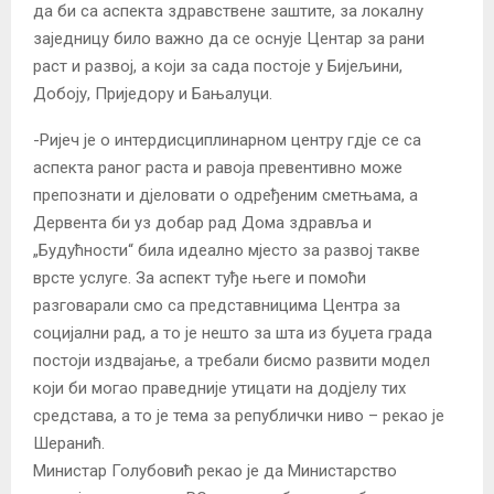
да би са аспекта здравствене заштите, за локалну
заједницу било важно да се оснује Центар за рани
раст и развој, а који за сада постоје у Бијељини,
Добоју, Приједору и Бањалуци.
-Ријеч је о интердисциплинарном центру гдје се са
аспекта раног раста и равоја превентивно може
препознати и дјеловати о одређеним сметњама, а
Дервента би уз добар рад Дома здравља и
„Будућности“ била идеално мјесто за развој такве
врсте услуге. За аспект туђе његе и помоћи
разговарали смо са представницима Центра за
социјални рад, а то је нешто за шта из буџета града
постоји издвајање, а требали бисмо развити модел
који би могао праведније утицати на додјелу тих
средстава, а то је тема за републички ниво – рекао је
Шеранић.
Министар Голубовић рекао је да Министарство