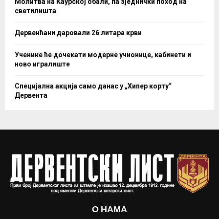
Молитва на Каурској обали, па зједнички поход на
светилишта
Дервенћани даровали 26 литара крви
Ученике ће дочекати модерне учионице, кабинети и
ново игралиште
Специјална акција само данас у „Хипер корту“
Дервента
О НАМА