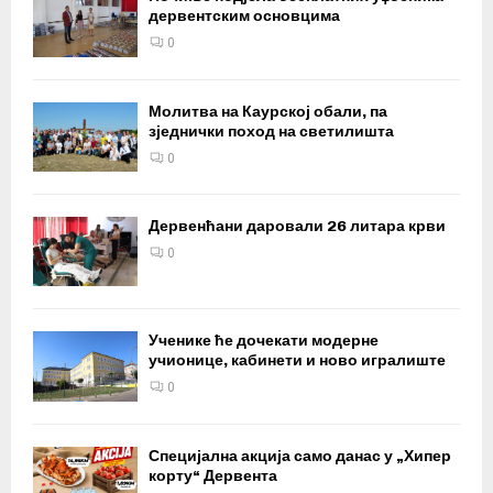
дервентским основцима
0
Молитва на Каурској обали, па
зједнички поход на светилишта
0
Дервенћани даровали 26 литара крви
0
Ученике ће дочекати модерне
учионице, кабинети и ново игралиште
0
Специјална акција само данас у „Хипер
корту“ Дервента