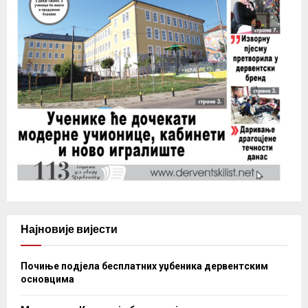
Најновије вијести
Почиње подјела бесплатних уџбеника дервентским
основцима