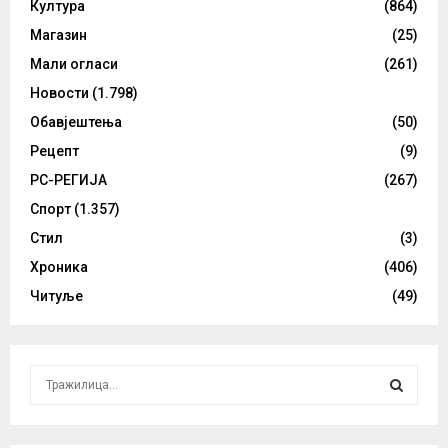
Култура
(864)
Магазин
(25)
Мали огласи
(261)
Новости
(1.798)
Обавјештења
(50)
Рецепт
(9)
РС-РЕГИЈА
(267)
Спорт
(1.357)
Стил
(3)
Хроника
(406)
Читуље
(49)
S
e
a
S
r