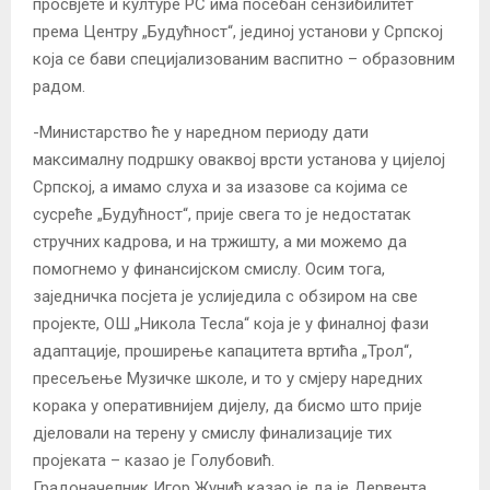
просвјете и културе РС има посебан сензибилитет
према Центру „Будућност“, јединој установи у Српској
која се бави специјализованим васпитно – образовним
радом.
-Министарство ће у наредном периоду дати
максималну подршку оваквој врсти установа у цијелој
Српској, а имамо слуха и за изазове са којима се
сусреће „Будућност“, прије свега то је недостатак
стручних кадрова, и на тржишту, а ми можемо да
помогнемо у финансијском смислу. Осим тога,
заједничка посјета је услиједила с обзиром на све
пројекте, ОШ „Никола Тесла“ која је у финалној фази
адаптације, проширење капацитета вртића „Трол“,
пресељење Музичке школе, и то у смјеру наредних
корака у оперативнијем дијелу, да бисмо што прије
дјеловали на терену у смислу финализације тих
пројеката – казао је Голубовић.
Градоначелник Игор Жунић казао је да је Дервента