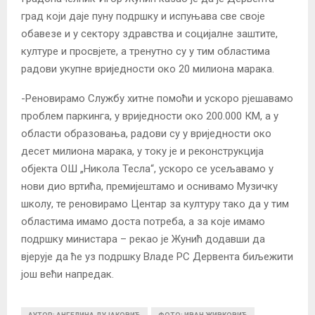
град који даје пуну подршку и испуњава све своје
обавезе и у сектору здравства и социјалне заштите,
културе и просвјете, а тренутно су у тим областима
радови укупне вриједности око 20 милиона марака.
-Реновирамо Службу хитне помоћи и ускоро рјешавамо
проблем паркинга, у вриједности око 200.000 КМ, а у
области образовања, радови су у вриједности око
десет милиона марака, у току је и реконструкција
објекта ОШ „Никола Тесла“, ускоро се усељавамо у
нови дио вртића, премијештамо и оснивамо Музичку
школу, те реновирамо Центар за културу тако да у тим
областима имамо доста потреба, а за које имамо
подршку министара – рекао је Жунић додавши да
вјерује да ће уз подршку Владе РС Дервента биљежити
још већи напредак.