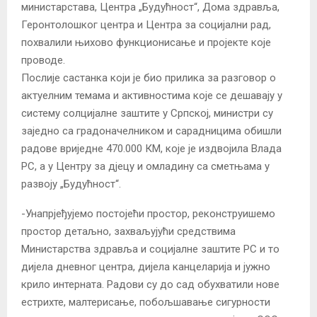
министарстава, Центра „Будућност“, Дома здравља,
Геронтолошког центра и Центра за социјални рад,
похвалили њихово функционисање и пројекте које
проводе.
Послије састанка који је био прилика за разговор о
актуелним темама и активностима које се дешавају у
систему солцијалне заштите у Српској, министри су
заједно са градоначелником и сарадницима обишли
радове вриједне 470.000 КМ, које је издвојила Влада
РС, а у Центру за дјецу и омладину са сметњама у
развоју „Будућност“.
-Унапрјеђујемо постојећи простор, реконструишемо
простор детаљно, захваљујући средствима
Министарства здравља и социјалне заштите РС и то
дијела дневног центра, дијела канцеларија и јужно
крило интерната. Радови су до сад обухватили нове
естрихте, малтерисање, побољшавање сигурности