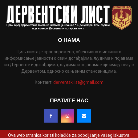
О НАМА
Циљ листа је правовремено, објективно и истинито
информисање јавности о свим догађајима, људима и појавама
из Дервенте и догађајима, људима и појавама које имају везу с
Дервентом, односно са њеним становницима.
Контакт:
derventskilist@gmail.com
ПРАТИТЕ НАС
Ova web stranica koristi kolačiće za poboljšanje vašeg iskustva.