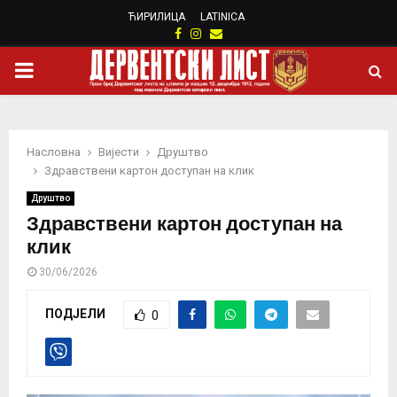
ЋИРИЛИЦА
LATINICA
Facebook
Instagram
Email
PRIMARY
MENU
Насловна
Вијести
Друштво
Здравствени картон доступан на клик
Друштво
Здравствени картон доступан на
клик
30/06/2026
ПОДЈЕЛИ
0