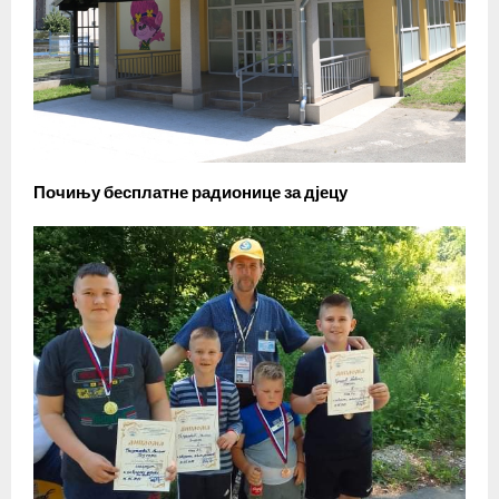
Почињу бесплатне радионице за дјецу