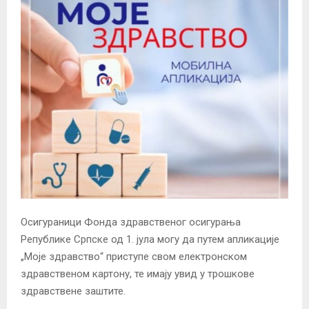
Осигураници Фонда здравственог осигурања
Републике Српске од 1. јула могу да путем апликације
„Моје здравство“ приступе свом електронском
здравственом картону, те имају увид у трошкове
здравствене заштите.