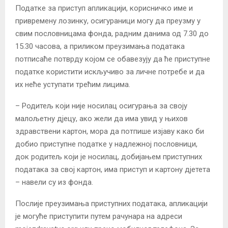
Податке за приступ апликацији, корисничко име и
привремену лозинку, осигураници могу да преузму у
свим пословницама фонда, радним данима од 7.30 до
15.30 часова, а приликом преузимања података
потписаће потврду којом се обавезују да ће приступне
податке користити искључиво за личне потребе и да
их неће уступати трећим лицима.
– Родитељ који није носилац осигурања за своју
малољетну дјецу, ако жели да има увид у њихов
здравствени картон, мора да потпише изјаву како би
добио приступне податке у надлежној пословници,
док родитељ који је носилац, добијањем приступних
података за свој картон, има приступ и картону дјетета
– навели су из фонда.
Послије преузимања приступних података, апликацији
је могуће приступити путем рачунара на адреси