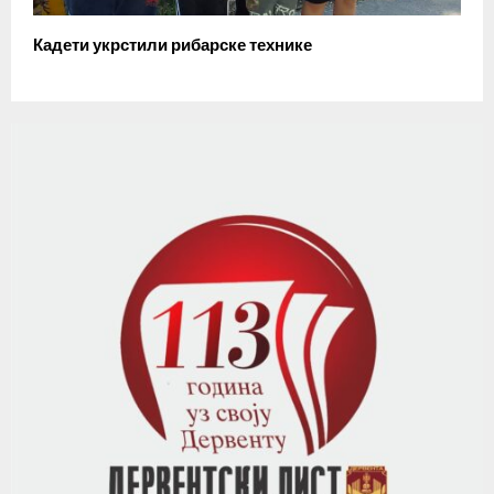
Кадети укрстили рибарске технике