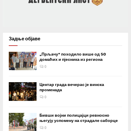
Задње објаве
„Прљачу“ походило више од 50
домаћих и пјесника из региона
0
Центар града вечерас је винска
променада
0
Бивши војни полицајци ревносно
његују успомену на страдале саборце
0