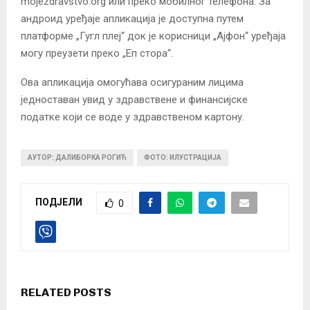
mojezdravstvo.org или преко мобилног телефона. За
андроид уређаје апликација је доступна путем
платформе „Гугл плеј“ док је корисници „Ајфон“ уређаја
могу преузети преко „Еп стора“.
Ова апликација омогућава осигураним лицима
једноставан увид у здравствене и финансијске
податке који се воде у здравственом картону.
АУТОР: ДАЛИБОРКА РОГИЋ
ФОТО: ИЛУСТРАЦИЈА
ПОДЈЕЛИ
0
RELATED POSTS