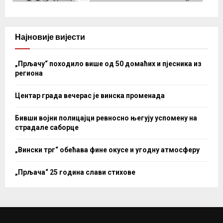
Најновије вијести
„Прљачу“ походило више од 50 домаћих и пјесника из
региона
Центар града вечерас је винска променада
Бивши војни полицајци ревносно његују успомену на
страдале саборце
„Вински трг“ обећава фине окусе и угодну атмосферу
„Прљача“ 25 година слави стихове