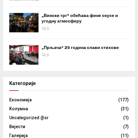
„Вински трг“ обећава фине окусе и
угодну атмосферу
0
„Прљача“ 25 година слави стихове
0
Категорије
Eкономија
(177)
Kолумнa
(31)
Uncategorized @sr
(1)
Вијести
(7)
Галерија
(11)