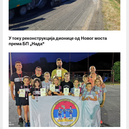
У току реконструкција дионице од Новог моста
према БП „Нада“