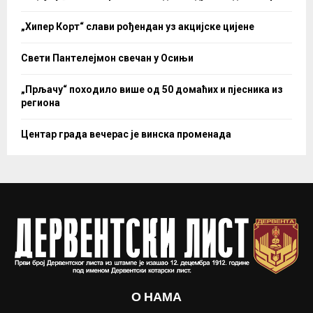
„Хипер Корт“ слави рођендан уз акцијске цијене
Свети Пантелејмон свечан у Осињи
„Прљачу“ походило више од 50 домаћих и пјесника из
региона
Центар града вечерас је винска променада
О НАМА