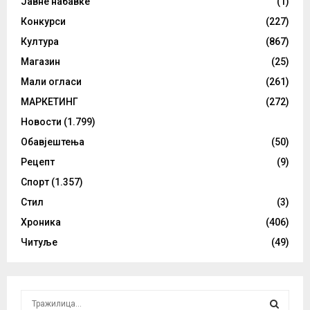
Јавне набавке
(1)
Конкурси
(227)
Култура
(867)
Магазин
(25)
Мали огласи
(261)
МАРКЕТИНГ
(272)
Новости
(1.799)
Обавјештења
(50)
Рецепт
(9)
Спорт
(1.357)
Стил
(3)
Хроника
(406)
Читуље
(49)
S