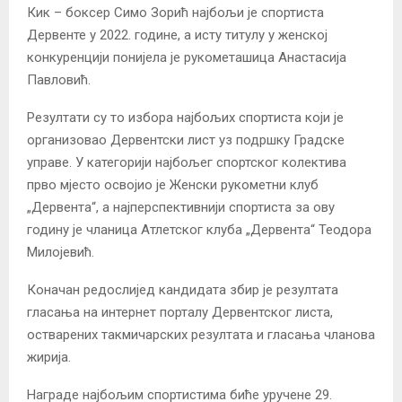
Кик – боксер Симо Зорић најбољи је спортиста
Дервенте у 2022. године, а исту титулу у женској
конкуренцији понијела је рукометашица Анастасија
Павловић.
Резултати су то избора најбољих спортиста који је
организовао Дервентски лист уз подршку Градске
управе. У категорији најбољег спортског колектива
прво мјесто освојио је Женски рукометни клуб
„Дервента“, а најперспективнији спортиста за ову
годину је чланица Атлетског клуба „Дервента“ Теодора
Милојевић.
Коначан редослијед кандидата збир је резултата
гласања на интернет порталу Дервентског листа,
остварених такмичарских резултата и гласања чланова
жирија.
Награде најбољим спортистима биће уручене 29.