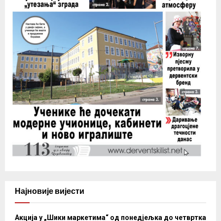
Најновије вијести
Акција у „Шики маркетима“ од понедјељка до четвртка