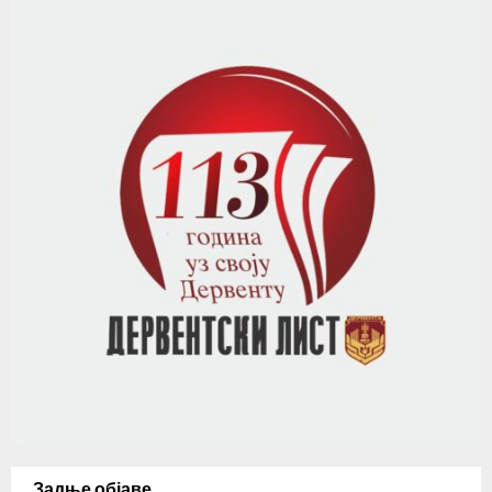
Задње објаве