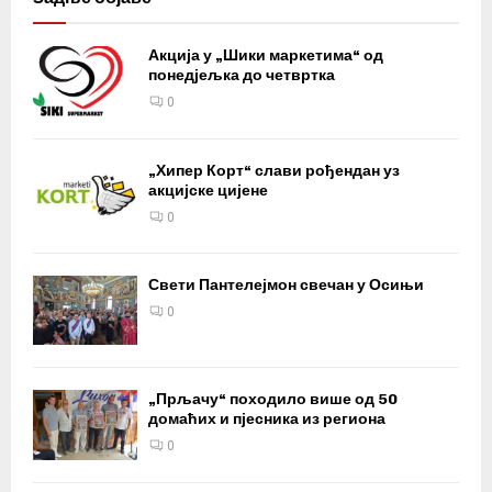
Акција у „Шики маркетима“ од
понедјељка до четвртка
0
„Хипер Корт“ слави рођендан уз
акцијске цијене
0
Свети Пантелејмон свечан у Осињи
0
„Прљачу“ походило више од 50
домаћих и пјесника из региона
0