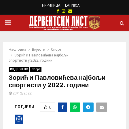
ЋИРИЛИЦА
LATINICA
Facebook
Instagram
Email
PRIMARY
MENU
Насловна
Вијести
Спорт
Зорић и Павловићева најбољи
спортисти у 2022. години
ИЗДВОЈЕНО
Спорт
Зорић и Павловићева најбољи
спортисти у 2022. години
23/12/2022
ПОДЈЕЛИ
0