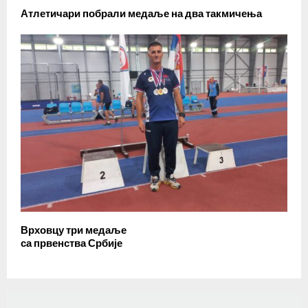
Атлетичари побрали медаље на два такмичења
Врховцу три медаље
са првенства Србије