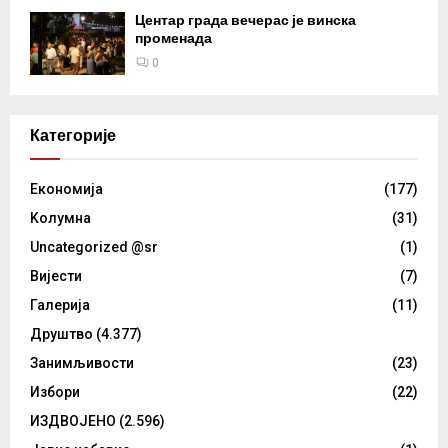
Центар града вечерас је винска
променада
0
Категорије
Eкономија
(177)
Kолумнa
(31)
Uncategorized @sr
(1)
Вијести
(7)
Галерија
(11)
Друштво
(4.377)
Занимљивости
(23)
Избори
(22)
ИЗДВОЈЕНО
(2.596)