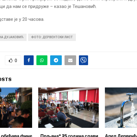
 да нам се придруже – казао је Тешановић.
ставе је у 20 часова.
ИНА ДУЈАКОВИЋ
ФОТО: ДЕРВЕНТСКИ ЛИСТ
0
OSTS
“ обећава фине
„Прљача“ 25 година слави
Апел Дервенћ