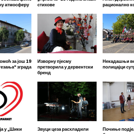
дну атмосферу
стихове
рационално к
омоћ за још 19
Изворну пјесму
Некадашњи в
тезања“ зграда
претворила у дервентски
полицајци сут
бренд
ја у „Шики
Звуци цеза расхладили
Почиње подје