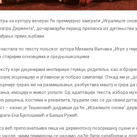
тра за културу вечерас ће премијерно заиграти „Игралиште снов
еатра Дервента“, дочаравајући период преласка из дјетињства 
рађање првих љубави.
 настала по тексту пољског аутора Михаила Валчака „Игре у пије
је старијим основцима и средњошколцима.
тексту који деценијама инспирише глумце, редитеље, као и бројне
ројне исценације и углавном је побрао симпатије. Откад ми је „
деценије тјерао ме на размишљање, разбуктава машту и тјера да
ања, емоција и живот уопште. Од адаптације текста, избора музи
х рјешења, костима и реквизита, трудили смо се да сваки дета
ст – казао је Тешановић додавши да ће „Игралиште снова“ дерв
рати Ена Бјелошевић и Балша Ружић.
су већ препознатљива лица на дервентској позоришној сцени и 
 школе, чијим примјером се надамо да ће бити охрабрени и дру