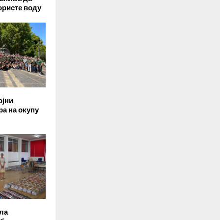
ористе воду
ојни
ра на окупу
ла