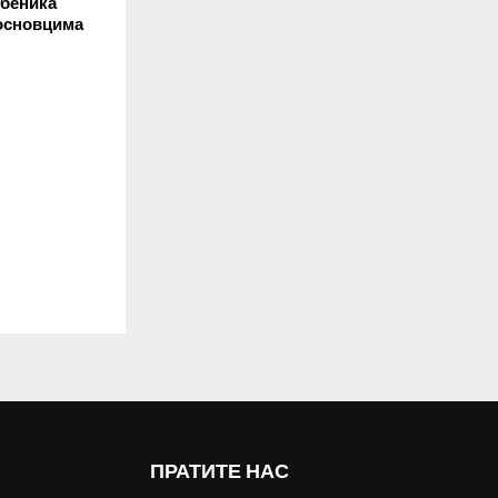
џбеника
основцима
ПРАТИТЕ НАС