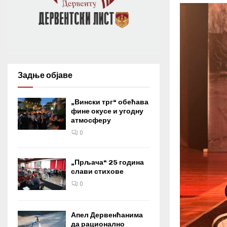
Задње објаве
„Вински трг“ обећава
фине окусе и угодну
атмосферу
0
„Прљача“ 25 година
слави стихове
0
Апел Дервенћанима
да рационално