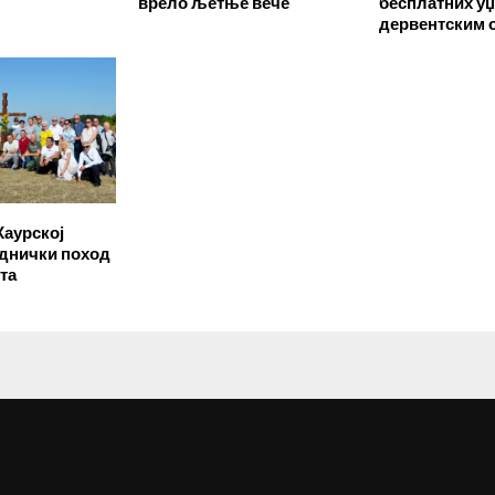
врело љетње вече
бесплатних у
дервентским 
Каурској
еднички поход
та