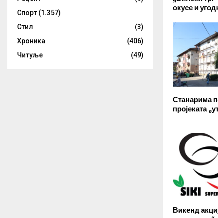
окусе и уго
Спорт
(1.357)
Стил
(3)
Хроника
(406)
Читуље
(49)
Станарима п
пројеката „у
Викенд акци