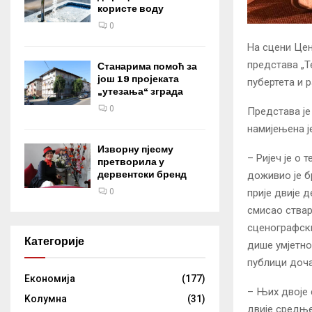
користе воду
0
На сцени Цен
представа „Т
Станарима помоћ за
још 19 пројеката
пубертета и 
„утезања“ зграда
0
Представа је
намијењена 
Изворну пјесму
– Ријеч је о 
претворила у
дервентски бренд
доживио је б
прије двије 
0
смисао ствар
сценографски
Категорије
дише умјетно
публици доча
Eкономија
(177)
– Њих двоје 
Kолумнa
(31)
двије средње