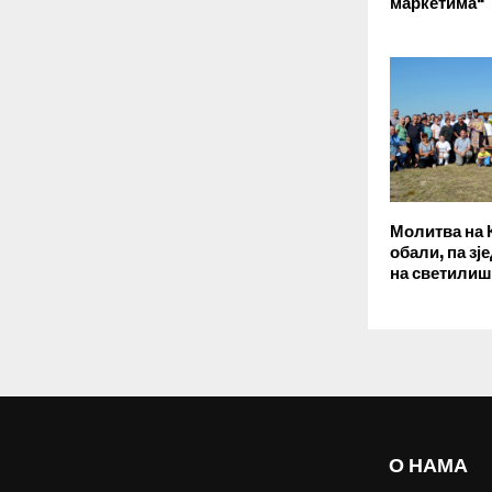
маркетима“
Молитва на 
обали, па зј
на светилиш
О НАМА