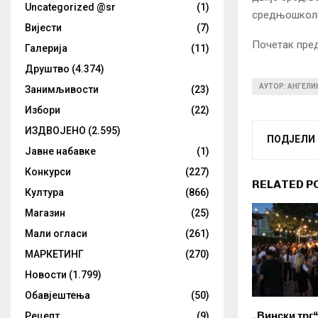
Uncategorized @sr
(1)
средњошколци
Вијести
(7)
Почетак пред
Галерија
(11)
Друштво
(4.374)
АУТОР: АНГЕЛ
Занимљивости
(23)
Избори
(22)
ИЗДВОЈЕНО
(2.595)
ПОДЈЕЛИ
Јавне набавке
(1)
Конкурси
(227)
RELATED P
Култура
(866)
Магазин
(25)
Мали огласи
(261)
МАРКЕТИНГ
(270)
Новости
(1.799)
Обавјештења
(50)
„Вински трг
Рецепт
(9)