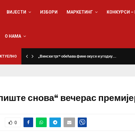
ВИЈЕСТИ
ИЗБОРИ
МАРКЕТИНГ
КОНКУРСИ –
О НАМА
КТУЕЛНО
„Вински трг“ обећава фине окусе и угодну…
лиште снова“ вечерас премиј
0