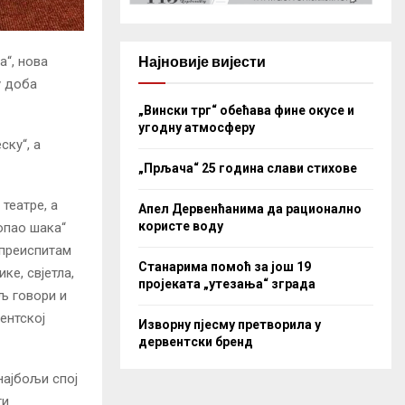
Најновије вијести
а“, нова
у доба
„Вински трг“ обећава фине окусе и
угодну атмосферу
ску“, а
„Прљача“ 25 година слави стихове
 театре, а
Апел Дервенћанима да рационално
користе воду
допао шака“
 преиспитам
Станарима помоћ за још 19
ке, свјетла,
пројеката „утезања“ зграда
љ говори и
ентској
Изворну пјесму претворила у
дервентски бренд
најбољи спој
ги