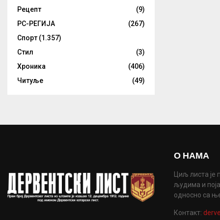
Рецепт
(9)
РС-РЕГИЈА
(267)
Спорт
(1.357)
Стил
(3)
Хроника
(406)
Читуље
(49)
О НАМА
Циљ листа је 
људима и поја
односно са њ
Контакт:
derve