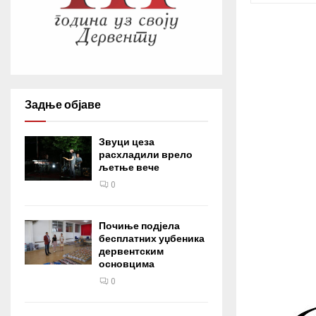
Задње објаве
Звуци цеза
расхладили врело
љетње вече
0
Почиње подјела
бесплатних уџбеника
дервентским
основцима
0