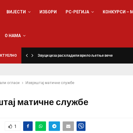
ВИЈЕСТИ
ИЗБОРИ
РС-РЕГИЈА
КОНКУРСИ – 
О НАМА
КТУЕЛНО
Звуци цеза расхладили врело љетње вече
али огласи
Извјештај матичне службе
штај матичне службе
1