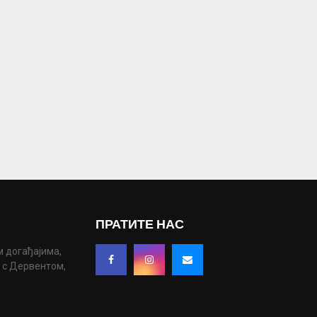
ПРАТИТЕ НАС
м догађајима,
у с Дервентом,