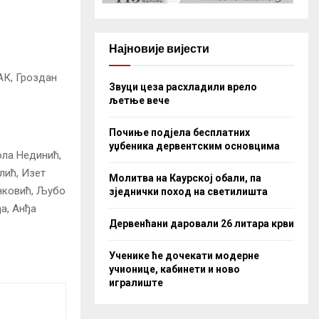
Најновије вијести
К, Гроздан
Звуци цеза расхладили врело
љетње вече
Почиње подјела бесплатних
уџбеника дервентским основцима
ола Нединић,
лић, Изет
Молитва на Каурској обали, па
анковић, Љубо
зједнички поход на светилишта
а, Анђа
Дервенћани даровали 26 литара крви
Ученике ће дочекати модерне
учионице, кабинети и ново
игралиште