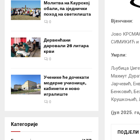
Молитва на Каурској
обали, па зједнички
поход на светилишта
Вјенчани:
0
Јово КРСМАН
Дервенћани
СИМИКИЋ и 
даровали 26 литара
крви
Умрли:
0
Љубица Џигер
Махмут Дурат
Ученике ће дочекати
модерне учионице,
Јарчевић, Ен
кабинети и ново
Бенковић, Бе
игралиште
Крушкоњић, 
0
(јул 2025. г
Категорије
ПОДЈЕЛИ