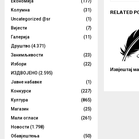
Eкономија
(177)
Kолумнa
(31)
RELATED P
Uncategorized @sr
(1)
Вијести
(7)
Галерија
(11)
Друштво
(4.371)
Занимљивости
(23)
Избори
(22)
Извјештај м
ИЗДВОЈЕНО
(2.595)
Јавне набавке
(1)
Конкурси
(227)
Култура
(865)
Магазин
(25)
Мали огласи
(261)
Новости
(1.798)
Обавјештења
(50)