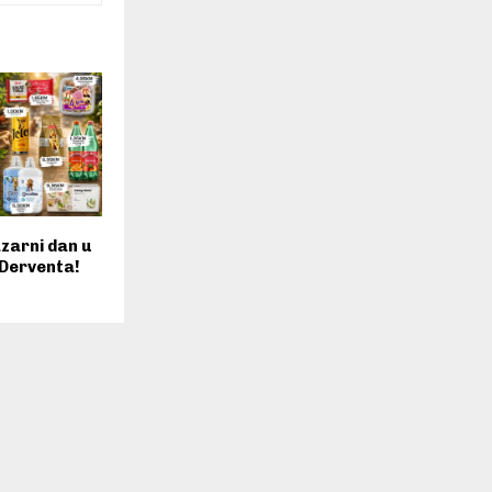
azarni dan u
 Derventa!