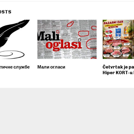
OSTS
атичне службе
Мали огласи
Četvrtak je p
Hiper KORT-u