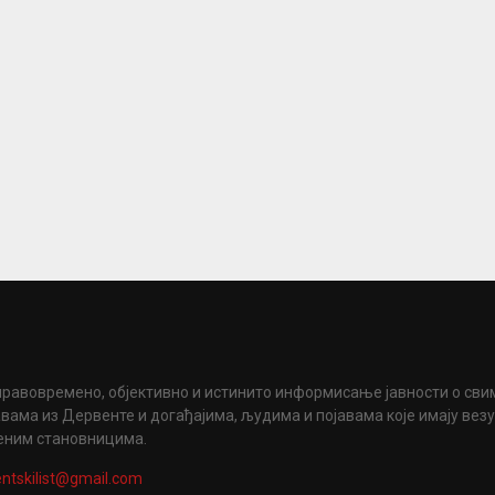
правовремено, објективно и истинито информисање јавности о сви
вама из Дервенте и догађајима, људима и појавама које имају вез
еним становницима.
ntskilist@gmail.com