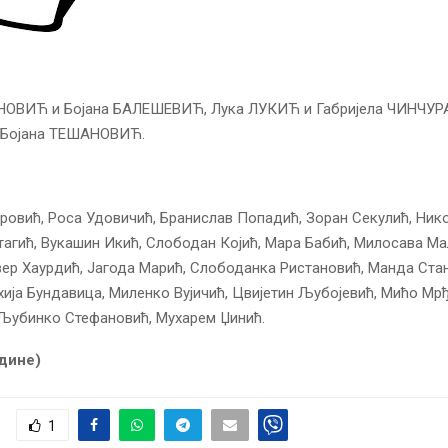
ОВИЋ и Бојана БАЛЕШЕВИЋ, Лука ЛУКИЋ и Габријела ЧИНЧУРА
Бојана ТЕШАНОВИЋ.
овић, Роса Удовичић, Бранислав Попадић, Зоран Секулић, Ник
агић, Вукашин Икић, Слободан Којић, Мара Бабић, Милосава Ма
вер Хаурдић, Јагода Марић, Слободанка Ристановић, Манда Ст
хија Бундавица, Миленко Вујичић, Цвијетин Љубојевић, Мићо Мрђ
Љубинко Стефановић, Мухарем Џинић.
одине)
1