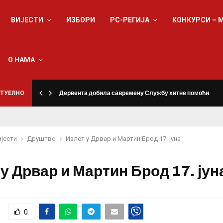
ВИЈЕСТИ
ИЗБОРИ
РС-РЕГИЈА
КОНКУРСИ – 
О НАМА
ТУЕЛНО
Дервента добила савремену Службу хитне помоћи
ијести
Друштво
Излет у Дрвар и Мартин Брод 17. јуна
у Дрвар и Мартин Брод 17. јун
0