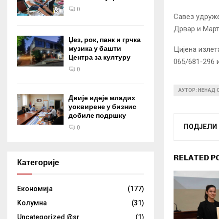
0
Савез удруже
Дрвар и Марти
Џез, рок, панк и грчка
музика у башти
Цијена излет
Центра за културу
065/681-296 
0
АУТОР: НЕНАД
Двије идеје младих
уоквирене у бизнис
добиле подршку
ПОДЈЕЛИ
0
RELATED P
Категорије
Eкономија
(177)
Kолумнa
(31)
Uncategorized @sr
(1)