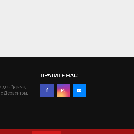
ПРАТИТЕ НАС
м догађајима,
у с Дервентом,