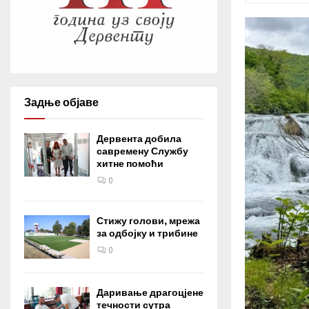
Задње објаве
Дервента добила
савремену Службу
хитне помоћи
0
Стижу голови, мрежа
за одбојку и трибине
0
Даривање драгоцјене
течности сутра