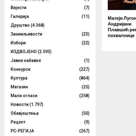
Вијести
(7)
Галерија
(11)
Матеји Луго
Андријани
Друштво
(4.368)
Плавшић ре
Занимљивости
(23)
похвалнице
Избори
(22)
ИЗДВОЈЕНО
(2.593)
Јавне набавке
(1)
Конкурси
(227)
Култура
(864)
Магазин
(25)
Мали огласи
(258)
Новости
(1.797)
Обавјештења
(50)
Рецепт
(9)
РС-РЕГИЈА
(267)