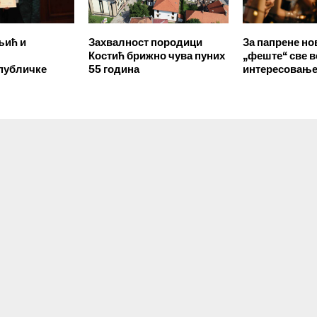
њић и
Захвалност породици
За папрене н
Костић брижно чува пуних
„феште“ све в
публичке
55 година
интересовањ