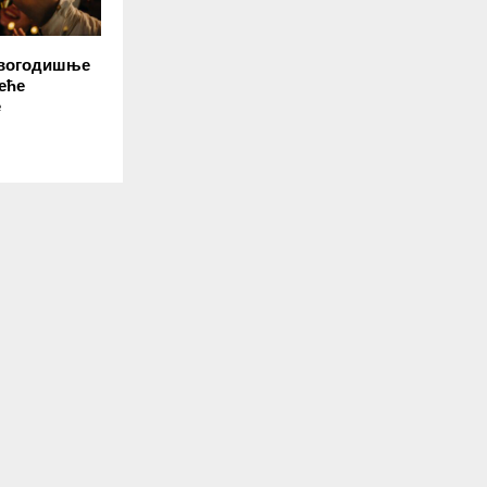
овогодишње
еће
е