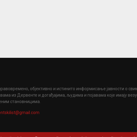
правовремено, објективно и истинито информисање јавности о сви
вама из Дервенте и догађајима, људима и појавама које имају вез
еним становницима.
ntskilist@gmail.com