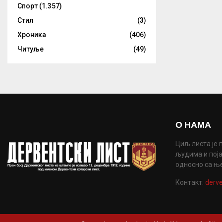
Спорт
(1.357)
Стил
(3)
Хроника
(406)
Читуље
(49)
О НАМА
Циљ листа је 
људима и поја
односно са њ
Контакт:
derve