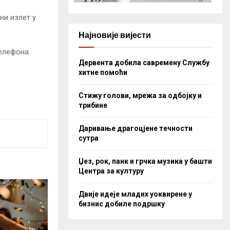
ни излет у
Најновије вијести
телефона
Дервента добила савремену Службу
хитне помоћи
Стижу голови, мрежа за одбојку и
трибине
Даривање драгоцјене течности
сутра
Џез, рок, панк и грчка музика у башти
Центра за културу
Двије идеје младих уоквирене у
бизнис добиле подршку