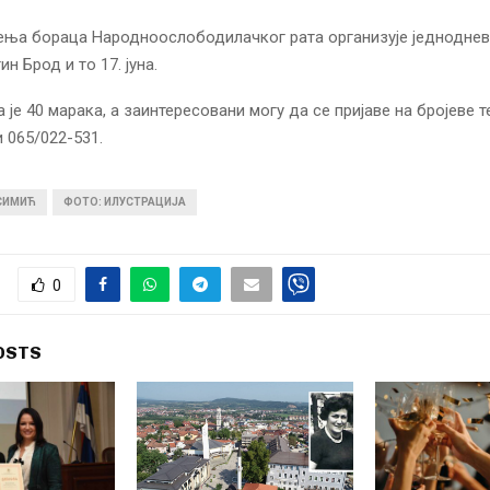
ња бораца Народноослободилачког рата организује једноднев
н Брод и то 17. јуна.
а је 40 марака, а заинтересовани могу да се пријаве на бројеве 
и 065/022-531.
 СИМИЋ
ФОТО: ИЛУСТРАЦИЈА
0
OSTS