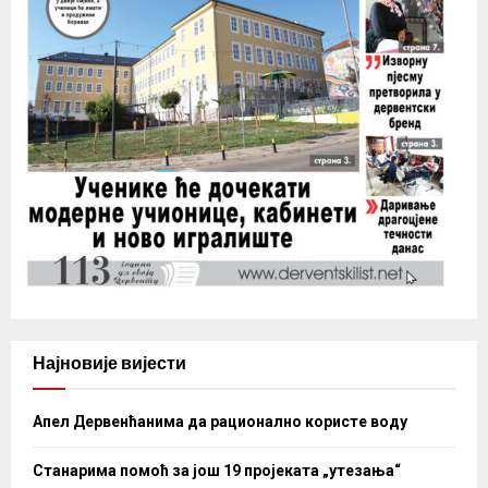
Најновије вијести
Апел Дервенћанима да рационално користе воду
Станарима помоћ за још 19 пројеката „утезања“