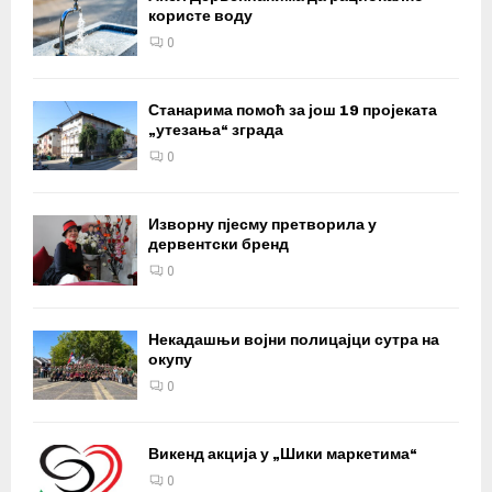
користе воду
0
Станарима помоћ за још 19 пројеката
„утезања“ зграда
0
Изворну пјесму претворила у
дервентски бренд
0
Некадашњи војни полицајци сутра на
окупу
0
Викенд акција у „Шики маркетима“
0