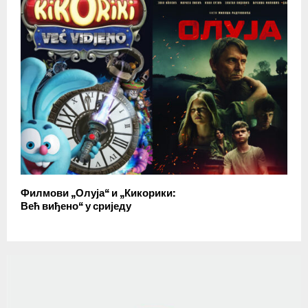
Филмови „Олуја“ и „Кикорики:
Већ виђено“ у сриједу