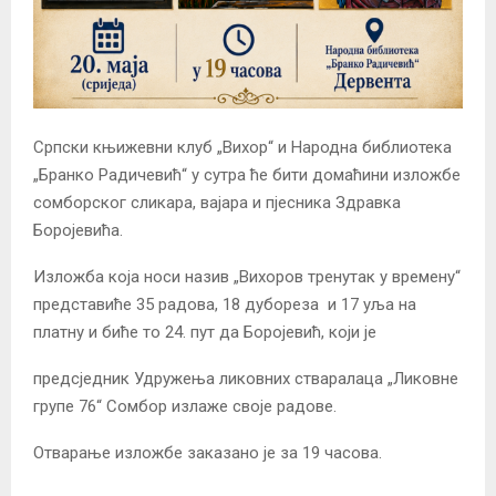
Српски књижевни клуб „Вихор“ и Народна библиотека
„Бранко Радичевић“ у сутра ће бити домаћини изложбе
сомборског сликара, вајара и пјесника Здравка
Боројевића.
Изложба која носи назив „Вихоров тренутак у времену“
представиће 35 радова, 18 дубореза и 17 уља на
платну и биће то 24. пут да Боројевић, који је
предсједник Удружења ликовних стваралаца „Ликовне
групе 76“ Сомбор излаже своје радове.
Отварање изложбе заказано је за 19 часова.