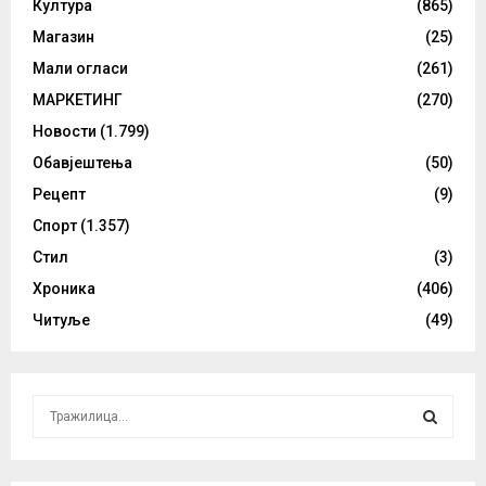
Култура
(865)
Магазин
(25)
Мали огласи
(261)
МАРКЕТИНГ
(270)
Новости
(1.799)
Обавјештења
(50)
Рецепт
(9)
Спорт
(1.357)
Стил
(3)
Хроника
(406)
Читуље
(49)
S
e
a
S
r