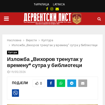
ЋИРИЛИЦА
LATINICA
Facebook
Instagram
Email
PRIMARY
MENU
Насловна
Вијести
Култура
Изложба „Вихоров тренутак у времену“ сутра у библиотеци
Култура
Изложба „Вихоров тренутак у
времену“ сутра у библиотеци
19/05/2026
ПОДЈЕЛИ
0