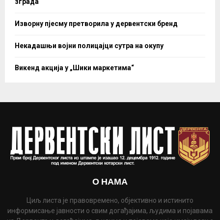
зграда
Изворну пјесму претворила у дервентски бренд
Некадашњи војни полицајци сутра на окупу
Викенд акција у „Шики маркетима“
О НАМА
Циљ листа је правовремено, објективно и истинито
информисање јавности о свим догађајима, људима и појавама