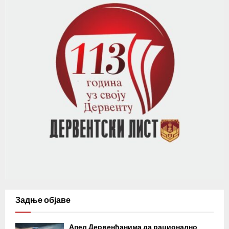
Задње објаве
Апел Дервенћанима да рационално