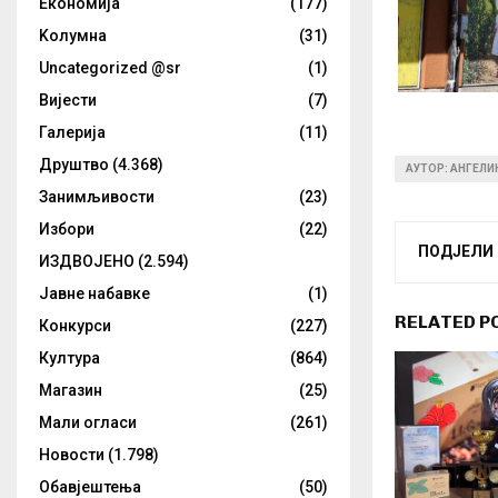
Eкономија
(177)
Kолумнa
(31)
Uncategorized @sr
(1)
Вијести
(7)
Галерија
(11)
Друштво
(4.368)
АУТОР: АНГЕЛ
Занимљивости
(23)
Избори
(22)
ПОДЈЕЛИ
ИЗДВОЈЕНО
(2.594)
Јавне набавке
(1)
RELATED P
Конкурси
(227)
Култура
(864)
Магазин
(25)
Мали огласи
(261)
Новости
(1.798)
Обавјештења
(50)