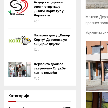
Акцијске цијене и
овог четвртка у
„Шики маркету“ у
Дервенти
Мотиви Дерве
0
празних посл
Украшени изл
Пазарни дан у „Хипер
Корту“ Дервента уз
акцијске цијене
0
Дервента добила
савремену Службу
хитне помоћи
0
Категорије