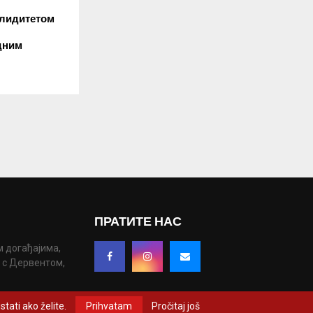
алидитетом
дним
ПРАТИТЕ НАС
м догађајима,
у с Дервентом,
tati ako želite.
Prihvatam
Pročitaj još