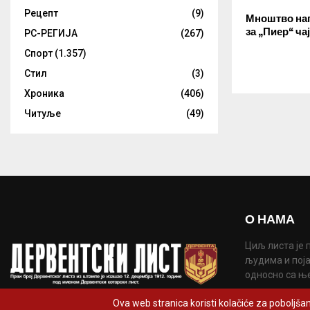
Рецепт
(9)
Мноштво на
за „Пиер“ ча
РС-РЕГИЈА
(267)
Спорт
(1.357)
Стил
(3)
Хроника
(406)
Читуље
(49)
О НАМА
Циљ листа је 
људима и поја
односно са њ
Контакт:
derve
Ova web stranica koristi kolačiće za poboljšan