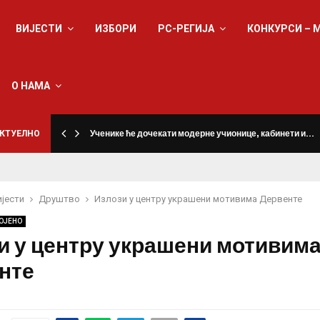
ВИЈЕСТИ
ИЗБОРИ
РС-РЕГИЈА
КОНКУРСИ – 
О НАМА
КТУЕЛНО
Ученике ће дочекати модерне учионице, кабинети и…
ијести
Друштво
Излози у центру украшени мотивима Дервенте
ОЈЕНО
и у центру украшени мотивим
нте