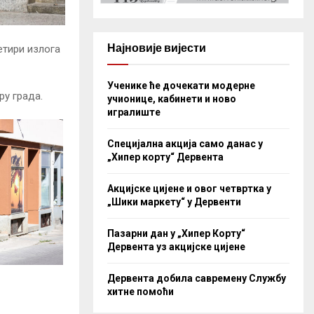
Најновије вијести
етири излога
Ученике ће дочекати модерне
ру града.
учионице, кабинети и ново
игралиште
Специјална акција само данас у
„Хипер корту“ Дервента
Акцијске цијене и овог четвртка у
„Шики маркету“ у Дервенти
Пазарни дан у „Хипер Корту“
Дервента уз акцијске цијене
Дервента добила савремену Службу
хитне помоћи