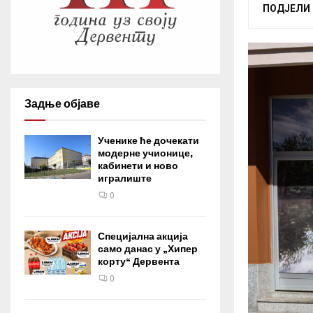
ПОДЈЕЛИ
Задње објаве
Ученике ће дочекати
модерне учионице,
кабинети и ново
игралиште
0
Специјална акција
само данас у „Хипер
корту“ Дервента
0