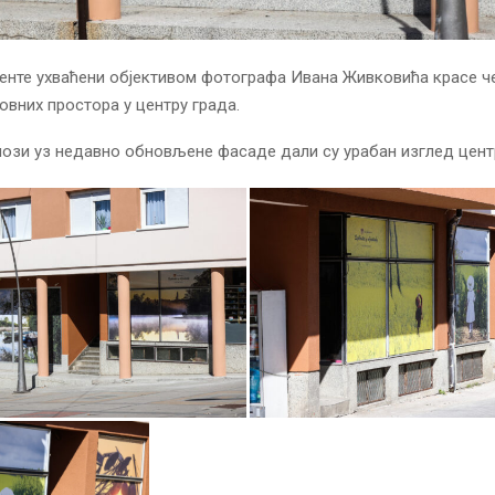
нте ухваћени објективом фотографа Ивана Живковића красе ч
овних простора у центру града.
ози уз недавно обновљене фасаде дали су урабан изглед цент