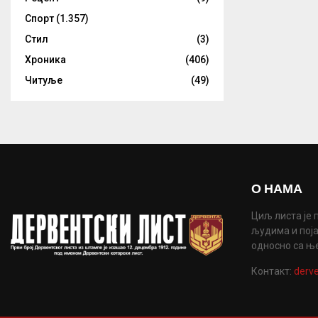
Спорт
(1.357)
Стил
(3)
Хроника
(406)
Читуље
(49)
О НАМА
Циљ листа је 
људима и поја
односно са њ
Контакт:
derve