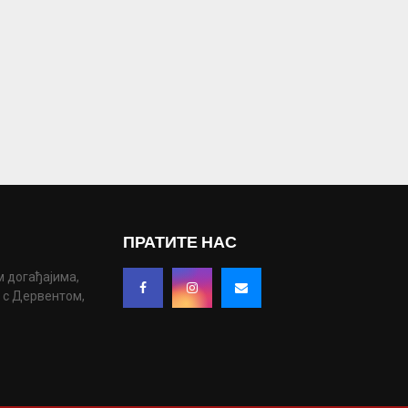
ПРАТИТЕ НАС
м догађајима,
у с Дервентом,