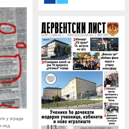
r
R
:
C
H
те у згради
и лед