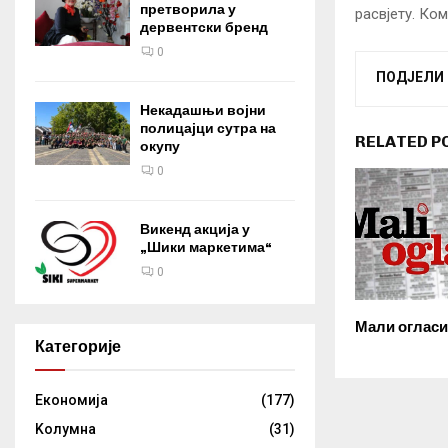
претворила у
расвјету. Ко
дервентски бренд
0
ПОДЈЕЛИ
Некадашњи војни
полицајци сутра на
RELATED P
окупу
0
Викенд акција у
„Шики маркетима“
0
Мали огласи
Категорије
Eкономија
(177)
Kолумнa
(31)