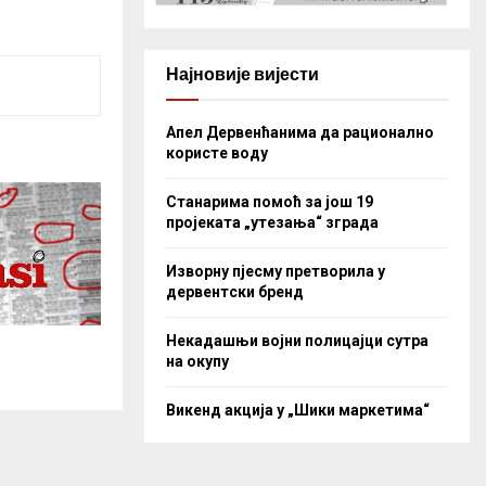
Најновије вијести
Апел Дервенћанима да рационално
користе воду
Станарима помоћ за још 19
пројеката „утезања“ зграда
Изворну пјесму претворила у
дервентски бренд
Некадашњи војни полицајци сутра
на окупу
Викенд акција у „Шики маркетима“