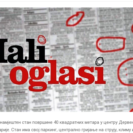
намјештен стан површине 40 квадратних метара у центру Дервен
ије. Стан има свој паркинг, централно гријање на струју, климу 