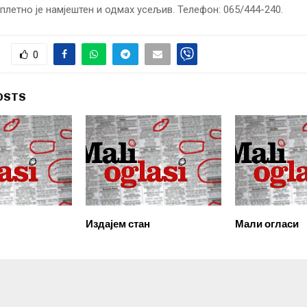
мплетно је намјештен и одмах усељив. Телефон: 065/444-240.
0
OSTS
Издајем стан
Мали огласи