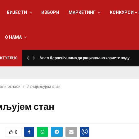
ВИЈЕСТИ
ИЗБОРИ
МАРКЕТИНГ
КОНКУРСИ –
О НАМА
КТУЕЛНО
Апел Дервенћанима да рационално користе воду
али огласи
Изнајмљујем стан
мљујем стан
0