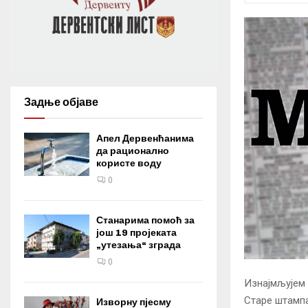
Задње објаве
Апел Дервенћанима
да рационално
користе воду
0
Станарима помоћ за
још 19 пројеката
„утезања“ зграда
0
Изнајмљујем 
Старе штампар
Изворну пјесму