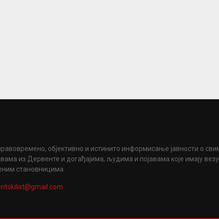
правовремено, објективно и истинито информисање јавности о сви
вама из Дервенте и догађајима, људима и појавама које имају вез
еним становницима.
ntskilist@gmail.com