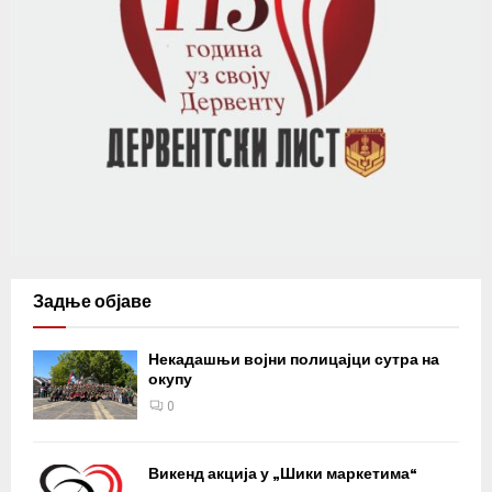
Задње објаве
Некадашњи војни полицајци сутра на
окупу
0
Викенд акција у „Шики маркетима“