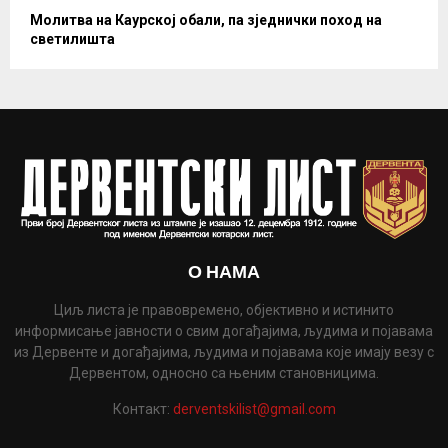
Молитва на Каурској обали, па зједнички поход на
светилишта
О НАМА
Циљ листа је правовремено, објективно и истинито
информисање јавности о свим догађајима, људима и појавама
из Дервенте и догађајима, људима и појавама које имају везу с
Дервентом, односно са њеним становницима.
Контакт:
derventskilist@gmail.com