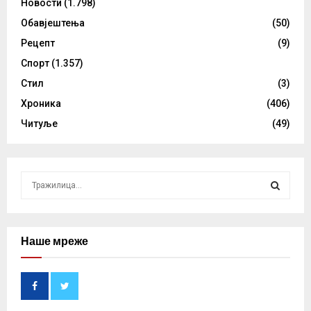
Новости
(1.798)
Обавјештења
(50)
Рецепт
(9)
Спорт
(1.357)
Стил
(3)
Хроника
(406)
Читуље
(49)
S
e
a
S
r
c
Наше мреже
E
h
f
A
o
r
R
: