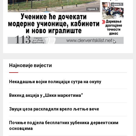
Најновије вијести
Некадашњи војни полицајци сутра на окупу
Викенд акција у „Шики маркетима“
Звуци цеза расхладили врело љетње вече
Почиње подјела бесплатних уџбеника дервентским
основцима