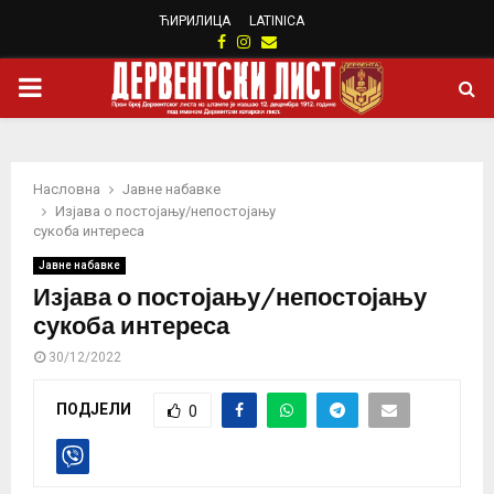
ЋИРИЛИЦА
LATINICA
Facebook
Instagram
Email
PRIMARY
MENU
Насловна
Јавне набавке
Изјава о постојању/непостојању
сукоба интереса
Јавне набавке
Изјава о постојању/непостојању
сукоба интереса
30/12/2022
ПОДЈЕЛИ
0