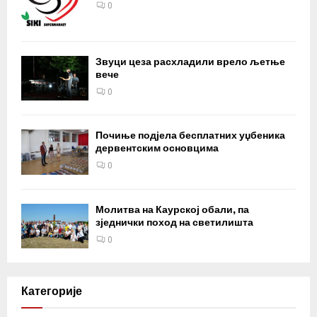
0
Звуци цеза расхладили врело љетње
вече
0
Почиње подјела бесплатних уџбеника
дервентским основцима
0
Молитва на Каурској обали, па
зједнички поход на светилишта
0
Категорије