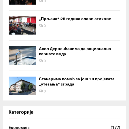
0
„Прљача“ 25 година слави стихове
0
Апел Дервенћанима да рационално
користе воду
0
Станарима помоћ за још 19 пројеката
„утезања“ зграда
0
Категорије
Eкономија
(177)