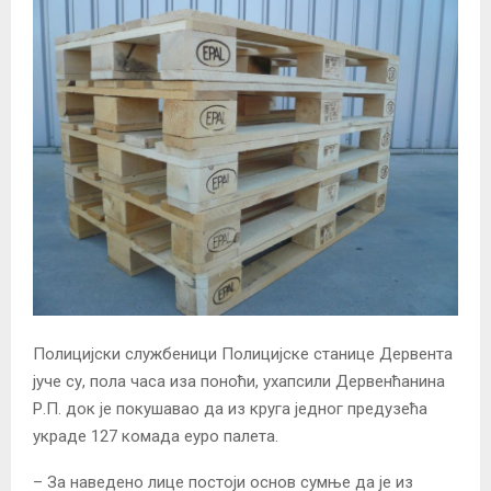
Полицијски службеници Полицијске станице Дервента
јуче су, пола часа иза поноћи, ухапсили Дервенћанина
Р.П. док је покушавао да из круга једног предузећа
украде 127 комада еуро палета.
– За наведено лице постоји основ сумње да је из