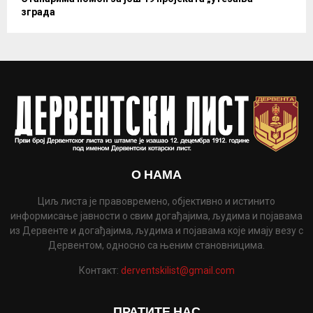
зграда
О НАМА
Циљ листа је правовремено, објективно и истинито
информисање јавности о свим догађајима, људима и појавама
из Дервенте и догађајима, људима и појавама које имају везу с
Дервентом, односно са њеним становницима.
Контакт:
derventskilist@gmail.com
ПРАТИТЕ НАС