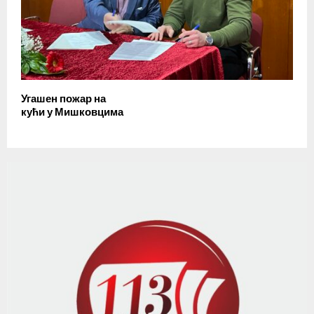
Угашен пожар на
кући у Мишковцима