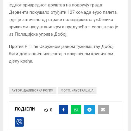
једног привредног друштва на подручју града
Дервента покушало отуђити 127 комада еуро палета,
гдје је затечено од стране полицијских службеника
приликом напуштања круга предузећа – саопштено је
из Полицијске управе Добој.
Против Р.П. ће Окружном јавном тужилаштву Добој
бити достављен извјештај о извршеном кривичном
дјелу крађа.
АУТОР: ДАЛИБОРКА РОГИЋ
ФОТО: ИЛУСТРАЦИЈА
ПОДЈЕЛИ
0