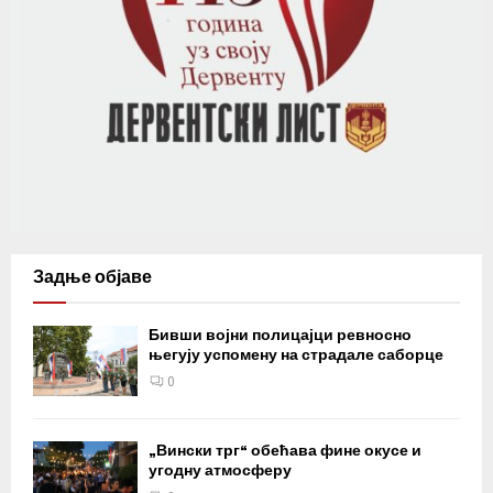
Задње објаве
Бивши војни полицајци ревносно
његују успомену на страдале саборце
0
„Вински трг“ обећава фине окусе и
угодну атмосферу