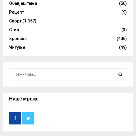
Обавјештења
(50)
Рецепт
(9)
Спорт
(1.357)
Стил
(3)
Хроника
(406)
Читуље
(49)
S
e
a
S
r
c
Наше мреже
E
h
f
A
o
r
R
:
C