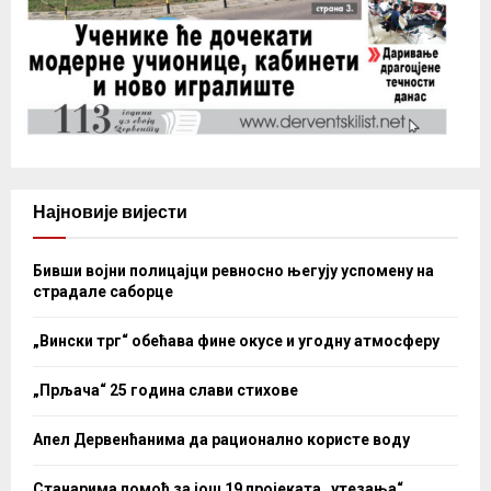
Најновије вијести
Бивши војни полицајци ревносно његују успомену на
страдале саборце
„Вински трг“ обећава фине окусе и угодну атмосферу
„Прљача“ 25 година слави стихове
Апел Дервенћанима да рационално користе воду
Станарима помоћ за још 19 пројеката „утезања“