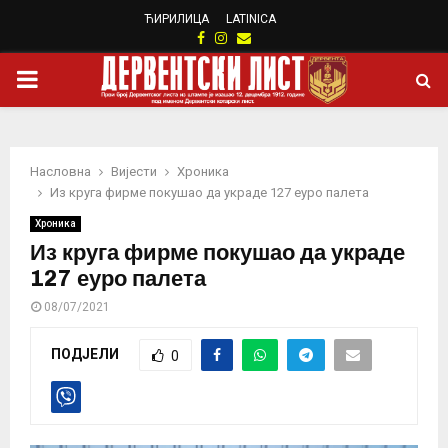
ЋИРИЛИЦА
LATINICA
Facebook
Instagram
Email
PRIMARY
MENU
Насловна
Вијести
Хроника
Из круга фирме покушао да украде 127 еуро палета
Хроника
Из круга фирме покушао да украде
127 еуро палета
08/07/2021
ПОДЈЕЛИ
0