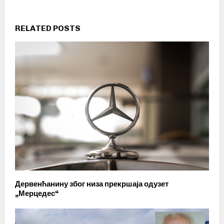
RELATED POSTS
Дервенћанину због низа прекршаја одузет
„Мерцедес“