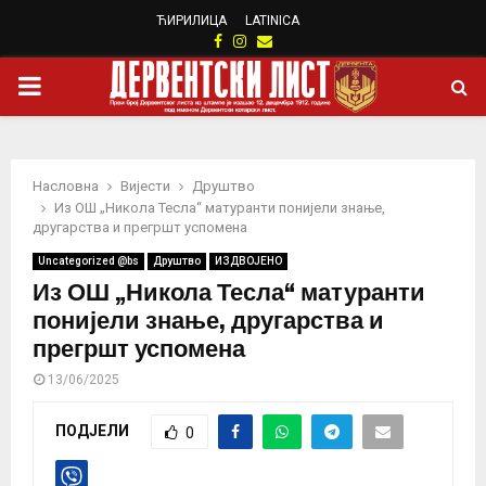
ЋИРИЛИЦА
LATINICA
Facebook
Instagram
Email
PRIMARY
MENU
Насловна
Вијести
Друштво
Из ОШ „Никола Тесла“ матуранти понијели знање,
другарства и прегршт успомена
Uncategorized @bs
Друштво
ИЗДВОЈЕНО
Из ОШ „Никола Тесла“ матуранти
понијели знање, другарства и
прегршт успомена
13/06/2025
ПОДЈЕЛИ
0