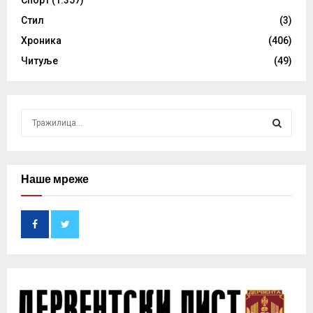
Стил
(3)
Хроника
(406)
Читуље
(49)
S
e
a
S
r
c
Наше мреже
E
h
f
A
o
r
R
:
C
H