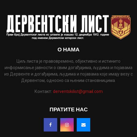
О НАМА
Циљ листа је правовремено, објективно и истинито
информисање јавности о свим догађајима, људима и појавама
из Дервенте и догађајима, људима и појавама које имају везу с
Дервентом, односно са њеним становницима.
Контакт:
derventskilist@gmail.com
ПРАТИТЕ НАС