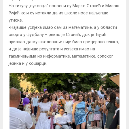
На титулу „вуковца“ поносни су Марко Станић и Милош
Ђујић који су истакли да из школе носе најљепше
утиске.
-Највише успјеха имао сам из математике, а у области
спорта у фудбалу – рекао је Станић, док је Ђујић
признао да му школовање није било претјерано тешко,
и да је највише резултата и успјеха имао на
такмичењима из информатике, математике, српског
језика и у кошарци.