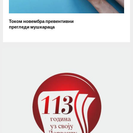
Током новембра превентивни
прегледи мушкараца