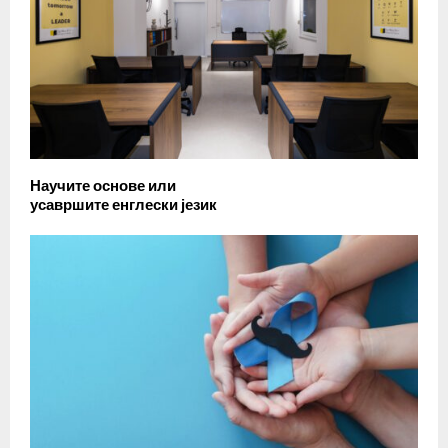
Научите основе или
усавршите енглески језик