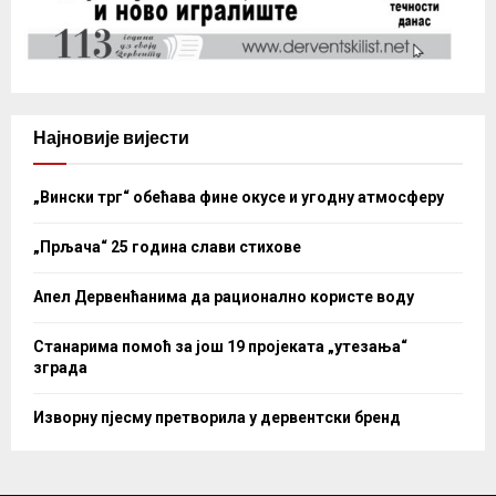
Најновије вијести
„Вински трг“ обећава фине окусе и угодну атмосферу
„Прљача“ 25 година слави стихове
Апел Дервенћанима да рационално користе воду
Станарима помоћ за још 19 пројеката „утезања“
зграда
Изворну пјесму претворила у дервентски бренд