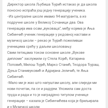
Директор школа Љубиша Ђурић истакао је да школа
поносно испраћа још једну генерацију ученика.
-Из централне школе имамо 94 матуранта, а из
подручне школе у Великој Сочаници два. Ова
генерација има осам „вуковаца“, међу којима је Ања
Сибинчић ученик генерације у редовној настави и
музичкој школи – рекао је Ђурић пожеливши
ученицима срећу у даљем школовању.
Свим петицама током основне школе „Вукове
дипломе“ заслужили су Стела Којић, Катарина
Поповић, Милош Ђујић, Марко Станић, Теодора Ђураш,
Дуња Станивуковић и Адријана Јеличић, те Ања
Сибинчић.
-Мало ми је жао што напуштам школу, али слиједи ми
нови почетак, па се и радујем. Уложила сам доста
труда и рада и то је наградјено титулом ученице
генерације – казала је Сибинчићева која је бриљирала
и у Музичкој школи.