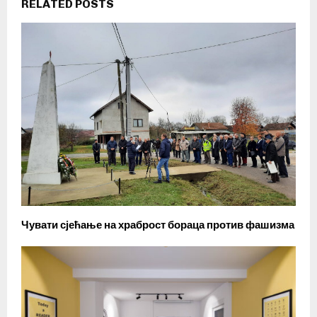
RELATED POSTS
Чувати сјећање на храброст бораца против фашизма