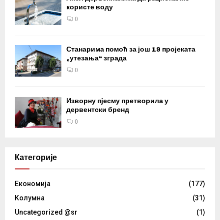
користе воду
0
Станарима помоћ за још 19 пројеката
„утезања“ зграда
0
Изворну пјесму претворила у
дервентски бренд
0
Категорије
Eкономија
(177)
Kолумнa
(31)
Uncategorized @sr
(1)