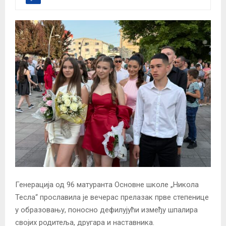
Генерација од 96 матуранта Основне школе „Никола
Тесла“ прославила је вечерас прелазак прве степенице
у образовању, поносно дефилујући између шпалира
својих родитеља, другара и наставника.