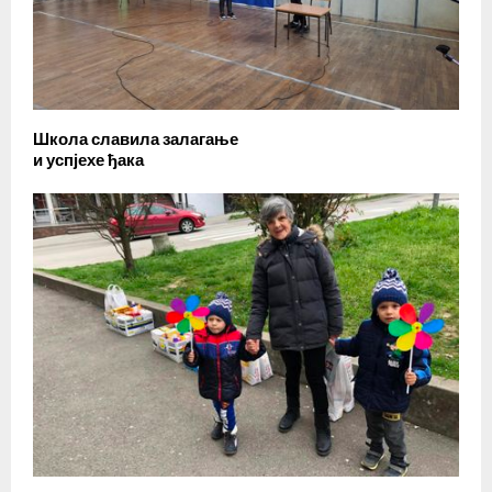
Школа славила залагање
и успјехе ђака