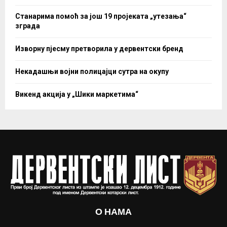
Станарима помоћ за још 19 пројеката „утезања“
зграда
Изворну пјесму претворила у дервентски бренд
Некадашњи војни полицајци сутра на окупу
Викенд акција у „Шики маркетима“
О НАМА