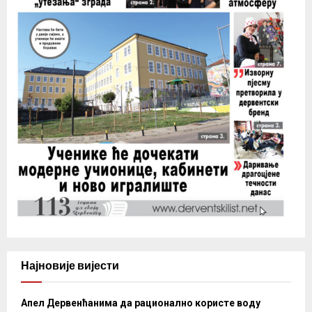
Најновије вијести
Апел Дервенћанима да рационално користе воду