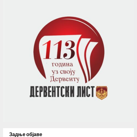
Задње објаве