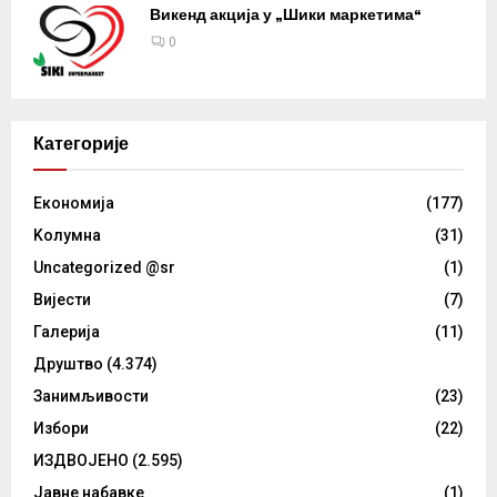
Викенд акција у „Шики маркетима“
0
Категорије
Eкономија
(177)
Kолумнa
(31)
Uncategorized @sr
(1)
Вијести
(7)
Галерија
(11)
Друштво
(4.374)
Занимљивости
(23)
Избори
(22)
ИЗДВОЈЕНО
(2.595)
Јавне набавке
(1)