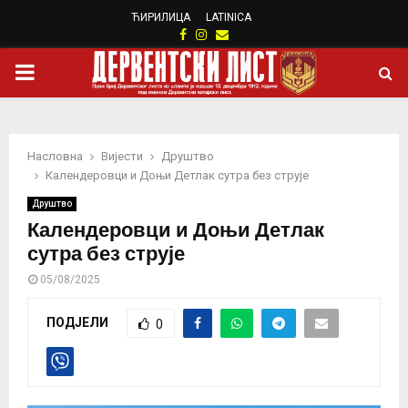
ЋИРИЛИЦА
LATINICA
Facebook
Instagram
Email
PRIMARY
MENU
Насловна
Вијести
Друштво
Календеровци и Доњи Детлак сутра без струје
Друштво
Календеровци и Доњи Детлак
сутра без струје
05/08/2025
ПОДЈЕЛИ
0