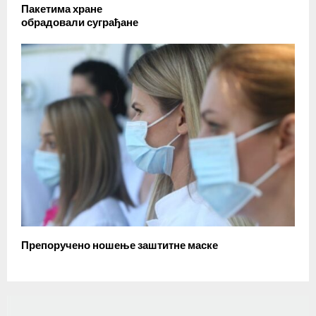
Пакетима хране
обрадовали суграђане
Препоручено ношење заштитне маске