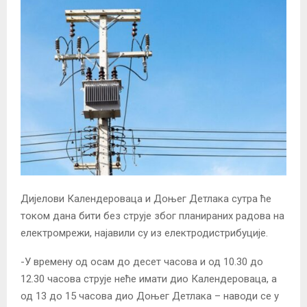
Дијелови Календероваца и Доњег Детлака сутра ће
током дана бити без струје због планираних радова на
електромрежи, најавили су из електродистрибуције.
-У времену од осам до десет часова и од 10.30 до
12.30 часова струје неће имати дио Календероваца, а
од 13 до 15 часова дио Доњег Детлака – наводи се у