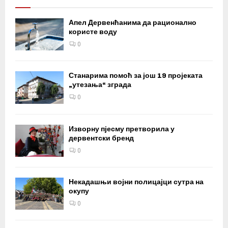
Апел Дервенћанима да рационално
користе воду
0
Станарима помоћ за још 19 пројеката
„утезања“ зграда
0
Изворну пјесму претворила у
дервентски бренд
0
Некадашњи војни полицајци сутра на
окупу
0