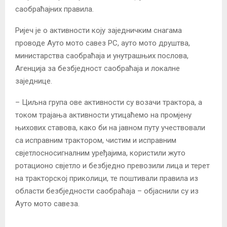
саобраћајних правила.
Ријеч је о активности коју заједничким снагама
проводе Ауто мото савез РС, ауто мото друштва,
министарства саобраћаја и унутрашњих послова,
Агенција за безбједност саобраћаја и локалне
заједнице.
– Циљна група ове активности су возачи трактора, а
током трајања активности утицаћемо на промјену
њихових ставова, како би на јавном путу учествовали
са исправним трактором, чистим и исправним
свјетлосносигналним уређајима, користили жуто
ротационо свјетло и безбједно превозили лица и терет
на тракторској приколици, те поштивали правила из
области безбједности саобраћаја – објаснили су из
Ауто мото савеза.