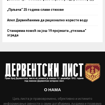
„Прљача“ 25 година слави стихове
Апел Дервенћанима да рационално користе воду
Станарима помоћ за још 19 пројеката „утезања“
зграда
О НАМА
Циљ листа је правовремено, објективно и истинито
информисање јавности о свим догађајима, људима и појавама