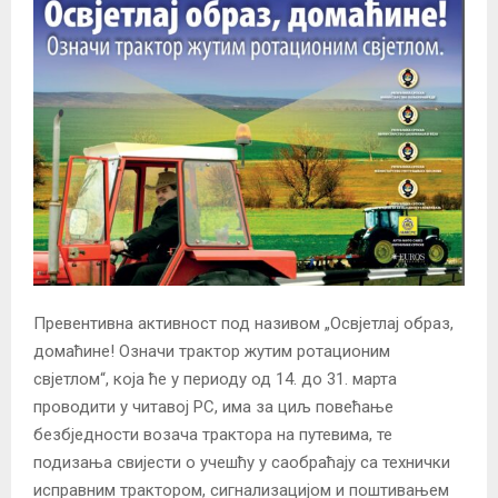
Превентивна активност под називом „Освјетлај образ,
домаћине! Означи трактор жутим ротационим
свјетлом“, која ће у периоду од 14. до 31. марта
проводити у читавој РС, има за циљ повећање
безбједности возача трактора на путевима, те
подизања свијести о учешћу у саобраћају са технички
исправним трактором, сигнализацијом и поштивањем