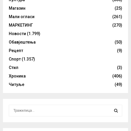
Магазин
(25)
Мали огласи
(261)
МАРКЕТИНГ
(270)
Новости
(1.799)
Обавјештења
(50)
Рецепт
(9)
Спорт
(1.357)
Стил
(3)
Хроника
(406)
Читуље
(49)
S
e
a
S
r