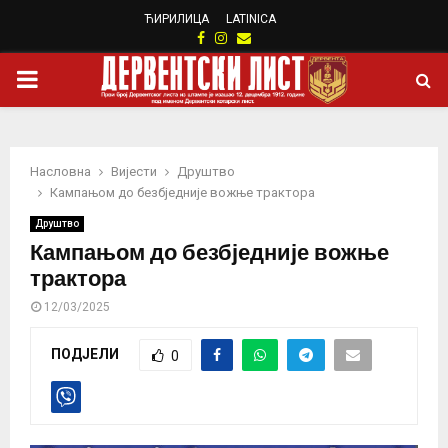
ЋИРИЛИЦА
LATINICA
Facebook
Instagram
Email
PRIMARY
MENU
Насловна
Вијести
Друштво
Кампањом до безбједније вожње трактора
Друштво
Кампањом до безбједније вожње
трактора
12/03/2025
ПОДЈЕЛИ
0