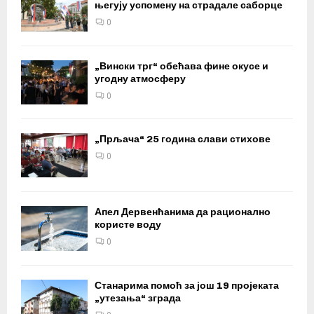
његују успомену на страдале саборце
0
„Вински трг“ обећава фине окусе и
угодну атмосферу
0
„Прљача“ 25 година слави стихове
0
Апел Дервенћанима да рационално
користе воду
0
Станарима помоћ за још 19 пројеката
„утезања“ зграда