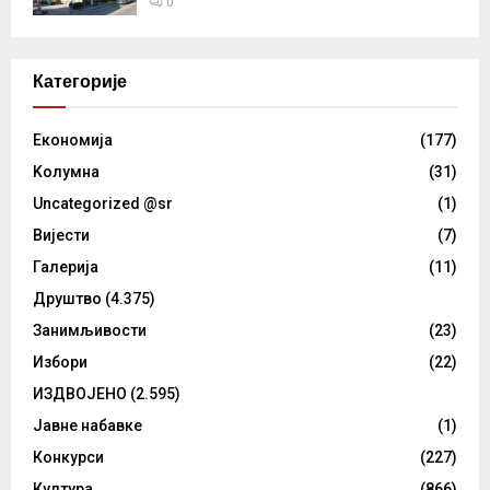
0
Категорије
Eкономија
(177)
Kолумнa
(31)
Uncategorized @sr
(1)
Вијести
(7)
Галерија
(11)
Друштво
(4.375)
Занимљивости
(23)
Избори
(22)
ИЗДВОЈЕНО
(2.595)
Јавне набавке
(1)
Конкурси
(227)
Култура
(866)