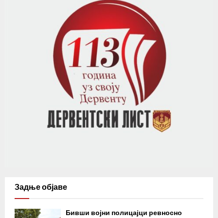
Задње објаве
Бивши војни полицајци ревносно