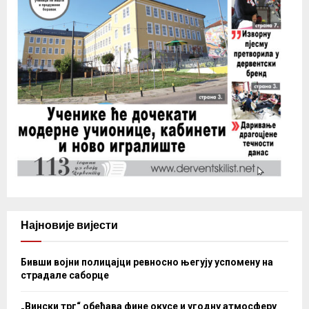
Најновије вијести
Бивши војни полицајци ревносно његују успомену на
страдале саборце
„Вински трг“ обећава фине окусе и угодну атмосферу