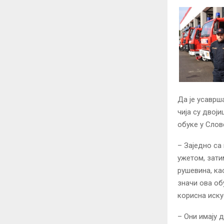
Да је усаврш
чија су двој
обуке у Слов
– Заједно са
ужетом, зати
рушевина, ка
значи ова об
корисна иску
– Они имају 