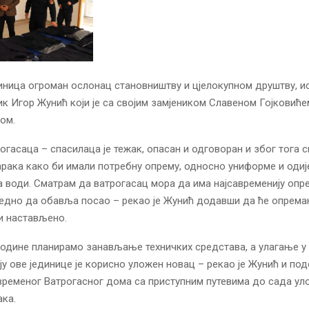
диница огроман ослонац становништву и цјелокупном друштву, ис
к Игор Жунић који је са својим замјеником Славеном Гојковић
ом.
огасаца – спасилаца је тежак, опасан и одговоран и због тога 
арака како би имали потребну опрему, односно униформе и одиј
 води. Сматрам да ватрогасац мора да има најсавременију опр
едно да обавља посао – рекао је Жунић додавши да ће опрем
и настављено.
године планирамо занављање техничких средстава, а улагање у
у ове јединице је корисно уложен новац – рекао је Жунић и подс
ременог Ватрогасног дома са приступним путевима до сада ул
ка.