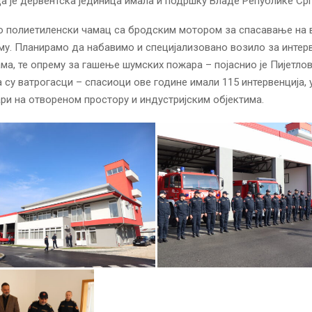
а је дервентска јединица имала и подршку Владе Републике Срп
 полиетиленски чамац са бродским мотором за спасавање на в
му. Планирамо да набавимо и специјализовано возило за интерв
ма, те опрему за гашење шумских пожара – појаснио је Пијетло
 су ватрогасци – спасиоци ове године имали 115 интервенција,
и на отвореном простору и индустријским објектима.