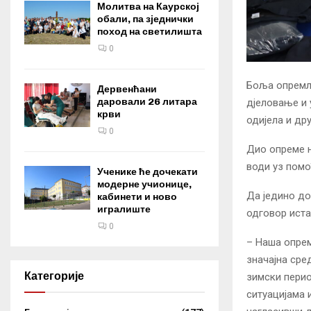
Молитва на Каурској
обали, па зједнички
поход на светилишта
0
Боља опремље
Дервенћани
даровали 26 литара
дјеловање и 
крви
одијела и др
0
Дио опреме н
води уз помо
Ученике ће дочекати
модерне учионице,
Да једино д
кабинети и ново
игралиште
одговор иста
0
– Наша опрем
значајна сре
Категорије
зимски перио
ситуацијама 