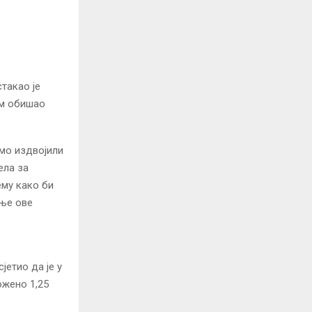
такао је
ем обишао
смо издвојили
ела за
ему како би
ање ове
јетио да је у
ожено 1,25