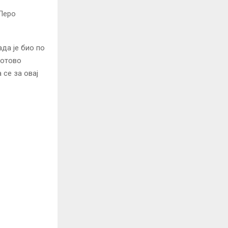
 Перо
да је био по
готово
 се за овај