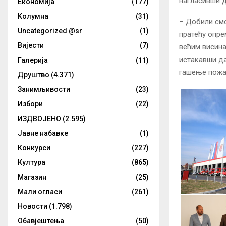
нагласивши д
Eкономија
(177)
Kолумнa
(31)
– Добили смо
Uncategorized @sr
(1)
пратећу опре
Вијести
(7)
већим висина
истакавши да
Галерија
(11)
гашење пожар
Друштво
(4.371)
Занимљивости
(23)
Избори
(22)
ИЗДВОЈЕНО
(2.595)
Јавне набавке
(1)
Конкурси
(227)
Култура
(865)
Магазин
(25)
Мали огласи
(261)
Новости
(1.798)
Обавјештења
(50)