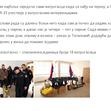
ме најбоље свједоче сами ватрогасци када се нађу на терену, а
ћ 33 учествује у ватрогасним интервенцијама.
лови рада су далеко бољи него када сам ја почео да радим, ка
сац у смјени, а данас нас је четири – пет у смјени. Сада имамо 
ве, нови дом, опрему и возила – рекао је Топаловић додајући да
ијелио у жељи да помаже људима.
атрогасно – спасилачка јединица броји 18 ватрогасаца.