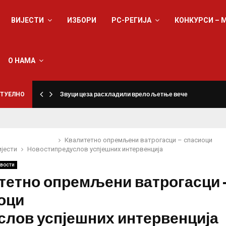
ВИЈЕСТИ
ИЗБОРИ
РС-РЕГИЈА
КОНКУРСИ – 
О НАМА
ТУЕЛНО
Звуци цеза расхладили врело љетње вече
Квалитетно опремљени ватрогасци – спасиоци
ијести
Новости
предуслов успјешних интервенција
вости
тетно опремљени ватрогасци 
оци
слов успјешних интервенција