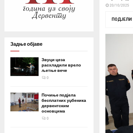
20/10/2025
ПОДЈЕЛИ
Задње објаве
Звуци цеза
расхладили врело
љетње вече
0
Почиње подјела
бесплатних уџбеника
дервентским
основцима
0