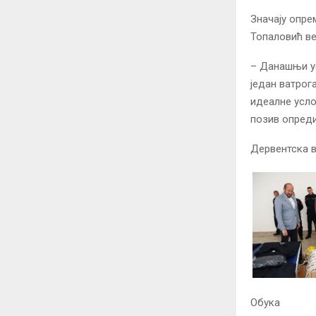
Значају опре
Топаловић ве
– Данашњи ус
један ватрога
идеалне усло
позив опред
Дервентска в
Обука