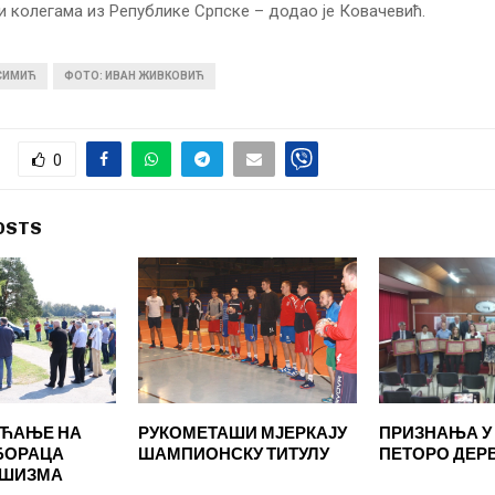
 колегама из Републике Српске – додао је Ковачевић.
 СИМИЋ
ФОТО: ИВАН ЖИВКОВИЋ
0
OSTS
ЕЋАЊЕ НА
РУКОМЕТАШИ МЈЕРКАЈУ
ПРИЗНАЊА У
БОРАЦА
ШАМПИОНСКУ ТИТУЛУ
ПЕТОРО ДЕР
АШИЗМА