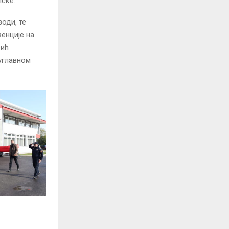
ске.
оди, те
енције на
вић
 углавном