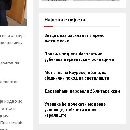
Најновије вијести
Звуци цеза расхладили врело
и ефикасније
љетње вече
спасилачких
Почиње подјела бесплатних
уџбеника дервентским основцима
савање на
Молитва на Каурској обали, па
зједнички поход на светилишта
адекватан
Дервенћани даровали 26 литара крви
је издвојио
Ученике ће дочекати модерне
 љетњи и
учионице, кабинети и ново
игралиште
дним
 Пијетловић