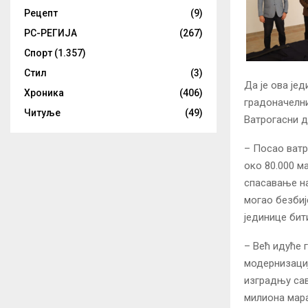
Рецепт
(9)
РС-РЕГИЈА
(267)
Спорт
(1.357)
Стил
(3)
Да је ова је
Хроника
(406)
градоначелни
Читуље
(49)
Ватрогасни д
– Посао ватр
око 80.000 м
спасавање на
могао безбиј
јединице бит
– Већ идуће 
модернизациј
изградњу сав
милиона мара