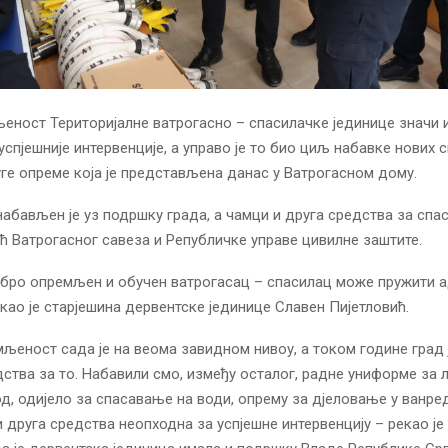
ност Територијалне ватрогасно – спасилачке јединице значи 
успјешније интервенције, а управо је то био циљ набавке нових 
уге опреме која је представљена данас у Ватрогасном дому.
абављен је уз подршку града, а чамци и друга средства за спа
ћ Ватрогасног савеза и Републичке управе цивилне заштите.
обро опремљен и обучен ватрогасац – спасилац може пружити 
као је старјешина дервентске јединице Славен Пијетловић.
љеност сада је на веома завидном нивоу, а током године град 
дства за то. Набавили смо, између осталог, радне униформе за
д, одијело за спасавање на води, опрему за дјеловање у ванре
и друга средства неопходна за успјешне интервенцију – рекао је