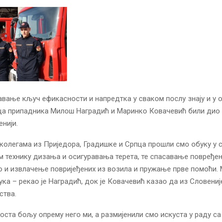
авање кључ ефикасности и напредтка у сваком послу знају и у о
ица припадника Милош Наградић и Маринко Ковачевић били дио
енији.
 колегама из Приједора, Градишке и Српца прошли смо обуку у
м технику дизања и осигуравања терета, те спасавање повређен
о и извлачење повријеђених из возила и пружање прве помоћи.
ука – рекао је Наградић, док је Ковачевић казао да из Словениј
ства.
доста бољу опрему него ми, а размијенили смо искуста у раду с