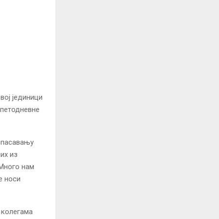
вој јединици
 петодневне
 спасавању
их из
 Много нам
е носи
а колегама