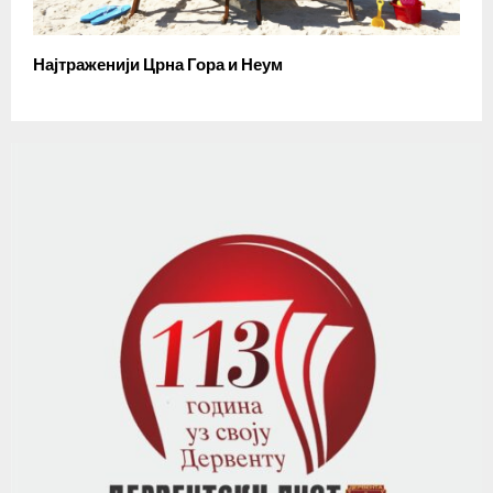
Најтраженији Црна Гора и Неум