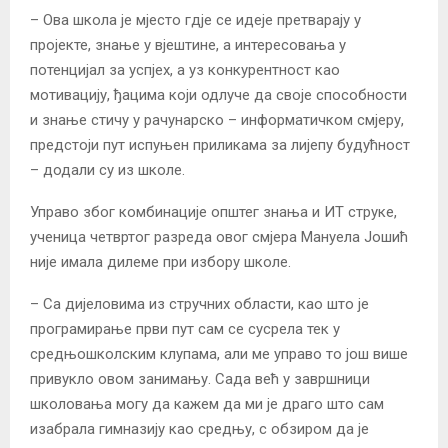
– Ова школа је мјесто гдје се идеје претварају у
пројекте, знање у вјештине, а интересовања у
потенцијал за успјех, а уз конкурентност као
мотивацију, ђацима који одлуче да своје способности
и знање стичу у рачунарско – информатичком смјеру,
предстоји пут испуњен приликама за лијепу будућност
– додали су из школе.
Управо због комбинације општег знања и ИТ струке,
ученица четвртог разреда овог смјера Мануела Јошић
није имала дилеме при избору школе.
– Са дијеловима из стручних области, као што је
програмирање први пут сам се сусрела тек у
средњошколским клупама, али ме управо то још више
привукло овом занимању. Сада већ у завршници
школовања могу да кажем да ми је драго што сам
изабрала гимназију као средњу, с обзиром да је