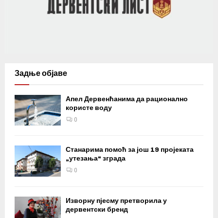
Задње објаве
Апел Дервенћанима да рационално
користе воду
0
Станарима помоћ за још 19 пројеката
„утезања“ зграда
0
Изворну пјесму претворила у
дервентски бренд