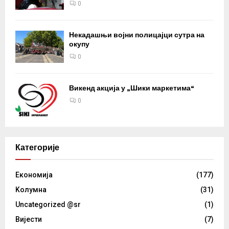
0
Некадашњи војни полицајци сутра на
окупу
0
Викенд акција у „Шики маркетима“
0
Категорије
Eкономија
(177)
Kолумнa
(31)
Uncategorized @sr
(1)
Вијести
(7)