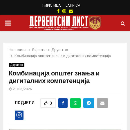
ЋИРИЛИЦА
LATINICA
Facebook
Instagram
Email
PRIMARY
MENU
Насловна
Вијести
Друштво
Комбинација општег знања и дигиталних компетенција
Друштво
Комбинација општег знања и
дигиталних компетенција
21/05/2026
ПОДЈЕЛИ
0