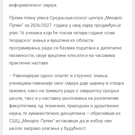
информатичког смјера.
Према плану уписа Средњошколског центра „Михајло
Пупин“ за 2026/2027. годину у овај смјер предвиђен је
упис 16 ученика који ће током четири године осим
теоријског знања и вјештина из области
програмирања, рада са базама података и дигиталне
писмености, своје вјештине клесати и на часовима
практичне наставе.
– Равномјеран однос општег и стручног знања,
ученицима гимназије овог смјера даје ширину и отвара
прилике, како на тржишту рада о завршетку средње
школе, тако и у наставку школовања на различитим
факултетима, од техничких, природних и друштвених
наука, те хуманистичких дисциплина – објаснивши из
СШЦ „Михајло Пупин“ истакавши да је избор ове
школе заправо улагање у будућност.