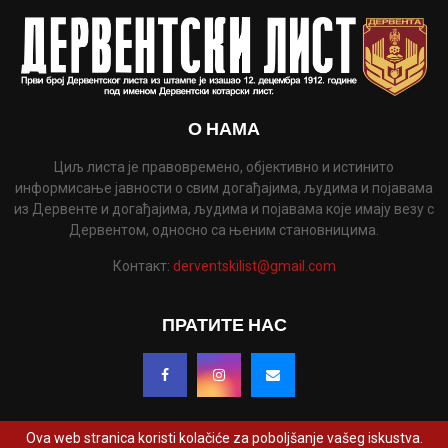
О НАМА
Циљ листа је правовремено, објективно и истинито
информисање јавности о свим догађајима, људима и појавама
из Дервенте и догађајима, људима и појавама које имају везу с
Дервентом, односно са њеним становницима.
Контакт:
derventskilist@gmail.com
ПРАТИТЕ НАС
Ova web stranica koristi kolačiće za poboljšanje vašeg iskustva.