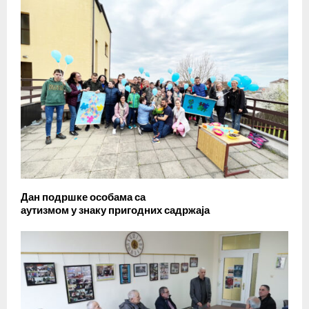
Дан подршке особама са
аутизмом у знаку пригодних садржаја