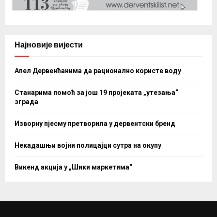
Најновије вијести
Апел Дервенћанима да рационално користе воду
Станарима помоћ за још 19 пројеката „утезања“
зграда
Изворну пјесму претворила у дервентски бренд
Некадашњи војни полицајци сутра на окупу
Викенд акција у „Шики маркетима“