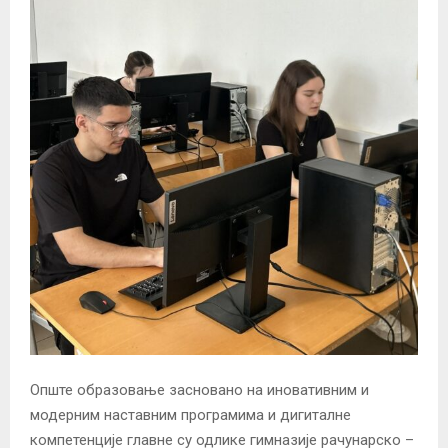
Опште образовање засновано на иновативним и
модерним наставним програмима и дигиталне
компетенције главне су одлике гимназије рачунарско –