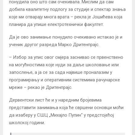
понудила оно што сам очекивала. Мислим да сам
добила квалитетну подлогу за студије и спектар знања
које ми отварају многа врата – рекла је Јошићева која
планира да упише електротехнички факултет.
Да је ово занимање понудило очекивано истакао је и
ученик другог разреда Марко Дритенпрајс.
– Избор за упис овог смјера заснивао се првенствено
на могућностима које нуди за даље школовање или
запослење, а ја се за сада највише проналазим у
програмирању и оперативним системима рачунарске
мреже – рекао је Дритенпрајс.
Дервентски лист ће и у наредним бројевима
представити занимања која ће свршени основци моћи
да изаберу у СШЦ „Михајло Пупин“ у предстојећој
школској години.