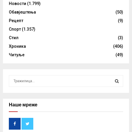
Новости
(1.799)
Обавјештења
(50)
Рецепт
(9)
Спорт
(1.357)
Стил
(3)
Хроника
(406)
Читуље
(49)
S
e
a
S
r
c
Наше мреже
E
h
f
A
o
r
R