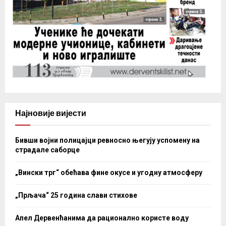
Најновије вијести
Бивши војни полицајци ревносно његују успомену на
страдале саборце
„Вински трг“ обећава фине окусе и угодну атмосферу
„Прљача“ 25 година слави стихове
Апел Дервенћанима да рационално користе воду