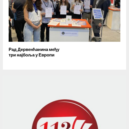
Рад Дервенћанина међу
три најбоља у Европи