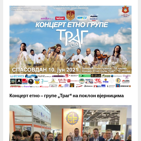
Концерт етно – групе „Траг“ на поклон вјерницима