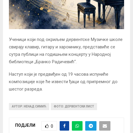
Ученици који под окриљем дервентске Музичке школе
свирају клавир, гитару и харомнику, представиће се
сутра публици на годишњем концерту у Народној
библиотеци „Бранко Радичевић“.
Наступ који је предвиђен од 19 часова испуниће
композиције које ће извести ђаци од припремног до
шестог разреда.
АУТОР: НЕНАД СИМИЋ
ФОТО: ДЕРВЕНТСКИ ЛИСТ
ПОДЈЕЛИ
0