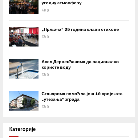
угодну атмосферу
0
„Прљача“ 25 година слави стихове
0
Апел Дервенћанима да рационално
користе воду
0
Станарима помоћ за још 19 пројеката
„утезања“ зграда
0
Категорије