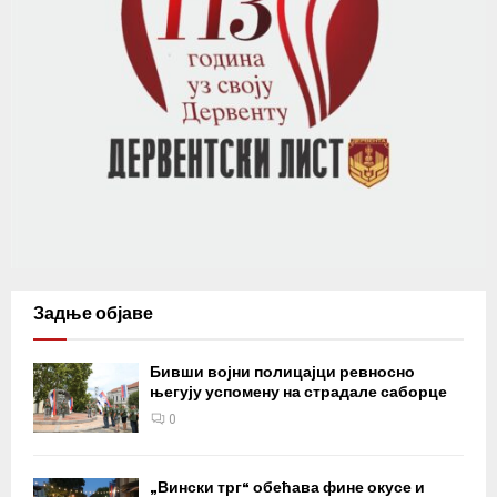
Задње објаве
Бивши војни полицајци ревносно
његују успомену на страдале саборце
0
„Вински трг“ обећава фине окусе и