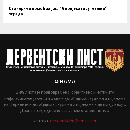
Станарима помоћ за још 19 пројеката „утезања“
зграда
О НАМА
Циљ листа је правовремено, објективно и истинито
информисање јавности о свим догађајима, људима и појавама
из Дервенте и догађајима, људима и појавама које имају везу с
Дервентом, односно са њеним становницима.
Контакт:
derventskilist@gmail.com