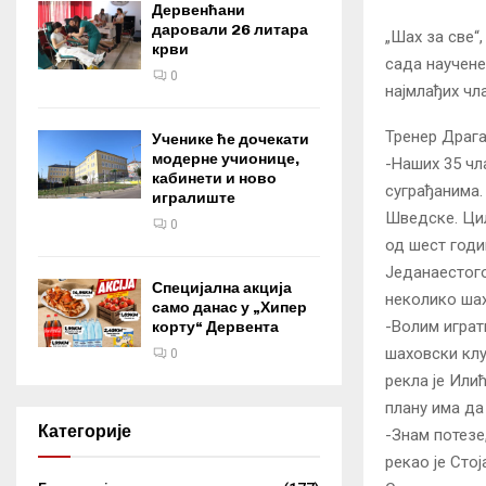
Дервенћани
даровали 26 литара
„Шах за све“
крви
сада научене
0
најмлађих чл
Тренер Драга
Ученике ће дочекати
модерне учионице,
-Наших 35 чл
кабинети и ново
суграђанима.
игралиште
Шведске. Циљ
0
од шест годи
Једанаестого
Специјална акција
неколико шах
само данас у „Хипер
-Волим играти
корту“ Дервента
шаховски клу
0
рекла је Или
плану има да
Категорије
-Знам потезе
рекао је Стој