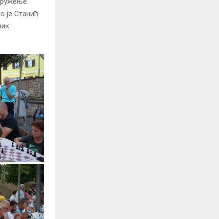
дружење.
о је Станић.
ник