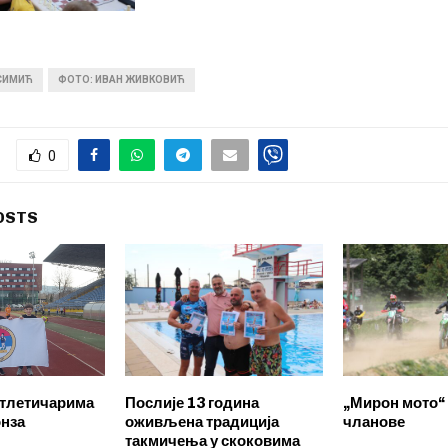
 СИМИЋ
ФОТО: ИВАН ЖИВКОВИЋ
0
OSTS
атлетичарима
Послије 13 година
„Мирон мото“ 
онза
оживљена традиција
чланове
такмичења у скоковима