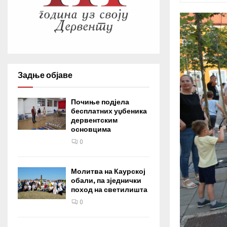
Задње објаве
Почиње подјела
бесплатних уџбеника
дервентским
основцима
0
Молитва на Каурској
обали, па зједнички
поход на светилишта
0