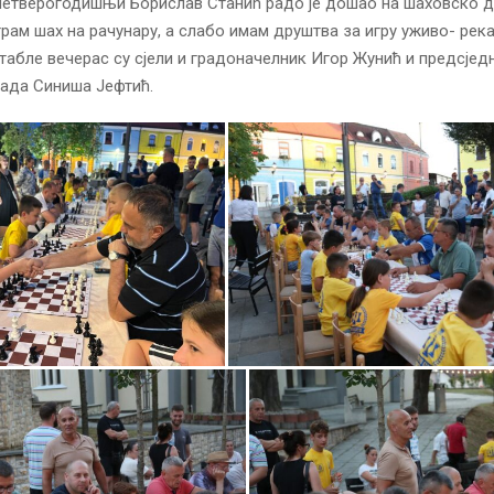
етверогодишњи Борислав Станић радо је дошао на шаховско 
грам шах на рачунару, а слабо имам друштва за игру уживо- река
табле вечерас су сјели и градоначелник Игор Жунић и предсјед
ада Синиша Јефтић.