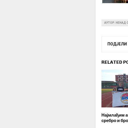
АУТОР: НЕНАД
ПОДЈЕЛИ
RELATED P
Најмлађим 
сребро и бр