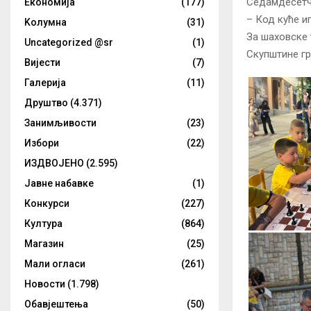
Седамдесетч
Eкономија
(177)
– Код куће и
Kолумнa
(31)
За шаховске 
Uncategorized @sr
(1)
Скупштине гр
Вијести
(7)
Галерија
(11)
Друштво
(4.371)
Занимљивости
(23)
Избори
(22)
ИЗДВОЈЕНО
(2.595)
Јавне набавке
(1)
Конкурси
(227)
Култура
(864)
Магазин
(25)
Мали огласи
(261)
Новости
(1.798)
Обавјештења
(50)