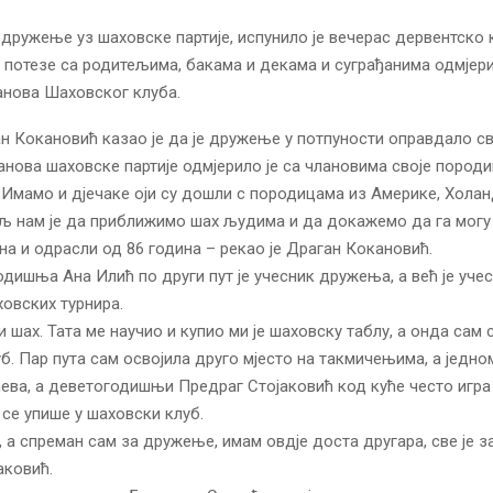
, дружење уз шаховске партије, испунило је вечерас дервентско 
 потезе са родитељима, бакама и декама и суграђанима одмјери
анова Шаховског клуба.
н Кокановић казао је да је дружење у потпуности оправдало св
анова шаховске партије одмјерило је са члановима своје породи
 Имамо и дјечаке оји су дошли с породицама из Америке, Холан
 нам је да приближимо шах људима и да докажемо да га могу 
на и одрасли од 86 година – рекао је Драган Кокановић.
дишња Ана Илић по други пут је учесник дружења, а већ је уче
овских турнира.
 шах. Тата ме научио и купио ми је шаховску таблу, а онда сам 
б. Пар пута сам освојила друго мјесто на такмичењима, а једно
ћева, а деветогодишњи Предраг Стојаковић код куће често игра 
 се упише у шаховски клуб.
, а спреман сам за дружење, имам овдје доста другара, све је 
аковић.