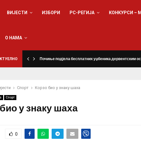
ВИЈЕСТИ
ИЗБОРИ
РС-РЕГИЈА
КОНКУРСИ – 
О НАМА
КТУЕЛНО
Почиње подјела бесплатних уџбеника дервентским о
ијести
Спорт
Корзо био у знаку шаха
s
Спорт
био у знаку шаха
0