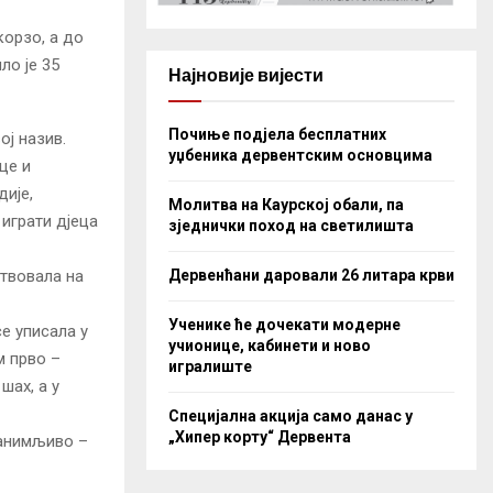
корзо, а до
ло је 35
Најновије вијести
Почиње подјела бесплатних
ој назив.
уџбеника дервентским основцима
це и
дије,
Молитва на Каурској обали, па
играти дјеца
зједнички поход на светилишта
Дервенћани даровали 26 литара крви
ствовала на
Ученике ће дочекати модерне
се уписала у
учионице, кабинети и ново
м прво –
игралиште
шах, а у
Специјална акција само данас у
„Хипер корту“ Дервента
занимљиво –