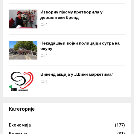
Изворну пјесму претворила у
дервентски бренд
0
Некадашњи војни полицајци сутра на
окупу
0
Викенд акција у „Шики маркетима“
0
Категорије
Eкономија
(177)
Kолумнa
(31)