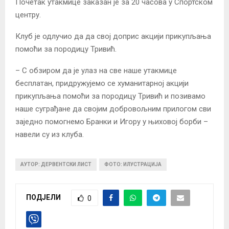
Почетак утакмице заказан је за 20 часова у Спортском
центру.
Клуб је одлучио да да свој доприс акцији прикупљања
помоћи за породицу Тривић.
– С обзиром да је улаз на све наше утакмице
бесплатан, придружујемо се хуманитарној акцији
прикупљања помоћи за породицу Тривић и позивамо
наше суграђане да својим добровољним прилогом сви
заједно помогнемо Бранки и Игору у њиховој борби –
навели су из клуба.
АУТОР: ДЕРВЕНТСКИ ЛИСТ
ФОТО: ИЛУСТРАЦИЈА
ПОДЈЕЛИ
0