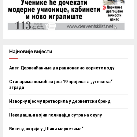
Најновије вијести
Апел Дервенћанима да рационално користе воду
Станарима помоћ за још 19 пројеката „утезања“
зграда
Изворну пјесму претворила у дервентски бренд
Некадашњи војни полицајци сутра на окупу
Викенд акција у „Шики маркетима“