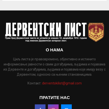
О НАМА
Циљ листа је правовремено, објективно и истинито
информисање јавности о свим догађајима, људима и појавама
из Дервенте и догађајима, људима и појавама које имају везу с
Дервентом, односно са њеним становницима.
Контакт:
derventskilist@gmail.com
ПРАТИТЕ НАС