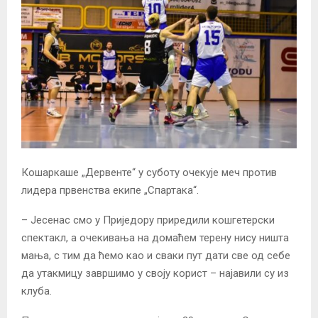
Кошаркаше „Дервенте“ у суботу очекује меч против
лидера првенства екипе „Спартака“.
– Јесенас смо у Приједору приредили кошгетерски
спектакл, а очекивања на домаћем терену нису ништа
мања, с тим да ћемо као и сваки пут дати све од себе
да утакмицу завршимо у своју корист – најавили су из
клуба.