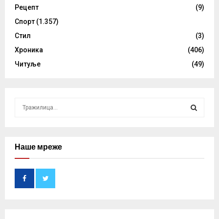
Рецепт
(9)
Спорт
(1.357)
Стил
(3)
Хроника
(406)
Читуље
(49)
S
e
a
S
r
c
Наше мреже
E
h
f
A
o
r
R
:
C