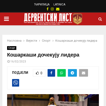
ЋИРИЛИЦА
LATINICA
Facebook
Instagram
Email
PRIMARY
MENU
Насловна
Вијести
Спорт
Кошаркаши дочекују лидера
Спорт
Кошаркаши дочекују лидера
16/02/2023
ПОДЈЕЛИ
0