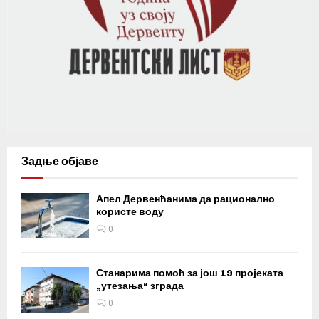
Задње објаве
Апел Дервенћанима да рационално
користе воду
0
Станарима помоћ за још 19 пројеката
„утезања“ зграда
0