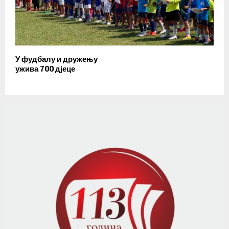
У фудбалу и дружењу
ужива 700 дјеце