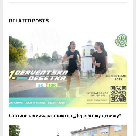
RELATED POSTS
Стотине такмичара стижe на „Дервентску десетку“