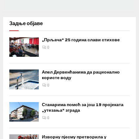
Задње објаве
„Прљача“ 25 година слави стихове
0
Апел Дервенћанима да рационално
користе воду
0
Станарима помоћ за још 19 пројеката
„утезања“ зграда
0
Изворну пјесму претворила у