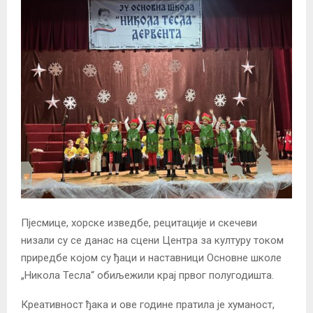
Пјесмице, хорске изведбе, рецитације и скечеви
низали су се данас на сцени Центра за културу током
приредбе којом су ђаци и наставници Основне школе
„Никола Тесла“ обиљежили крај првог полугодишта.
Креативност ђака и ове године пратила је хуманост,