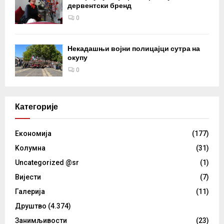
дервентски бренд
0
Некадашњи војни полицајци сутра на
окупу
0
Категорије
Eкономија
(177)
Kолумнa
(31)
Uncategorized @sr
(1)
Вијести
(7)
Галерија
(11)
Друштво
(4.374)
Занимљивости
(23)