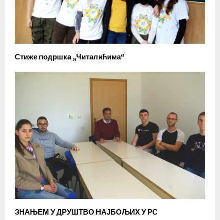
Стиже подршка „Читалићима“
ЗНАЊЕМ У ДРУШТВО НАЈБОЉИХ У РС