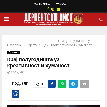
ЋИРИЛИЦА
LATINICA
Facebook
Instagram
Email
PRIMARY
MENU
Крај полугодишта уз
Насловна
Вијести
Друштво
креативност и хуманост
Друштво
Крај полугодишта уз
креативност и хуманост
27/12/2024
ПОДЈЕЛИ
0