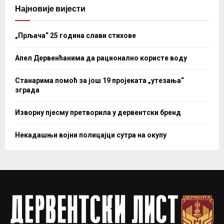
Најновије вијести
„Прљача“ 25 година слави стихове
Апел Дервенћанима да рационално користе воду
Станарима помоћ за још 19 пројеката „утезања“
зграда
Изворну пјесму претворила у дервентски бренд
Некадашњи војни полицајци сутра на окупу