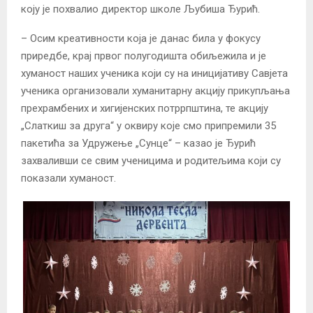
коју је похвалио директор школе Љубиша Ђурић.
– Осим креативности која је данас била у фокусу
приредбе, крај првог полугодишта обиљежила и је
хуманост наших ученика који су на иницијативу Савјета
ученика организовали хуманитарну акцију прикупљања
прехрамбених и хигијенских потррпштина, те акцију
„Слаткиш за друга“ у оквиру које смо припремили 35
пакетића за Удружење „Сунце“ – казао је Ђурић
захваливши се свим ученицима и родитељима који су
показали хуманост.