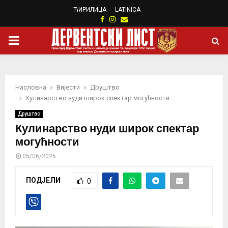
ЋИРИЛИЦА
LATINICA
Facebook
Instagram
Email
PRIMARY
MENU
Насловна
Вијести
Друштво
Кулинарство нуди широк спектар могућности
Друштво
Кулинарство нуди широк спектар
могућности
05/06/2025
ПОДЈЕЛИ
0