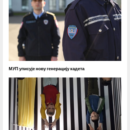
МУП уписује нову генерацију кадета