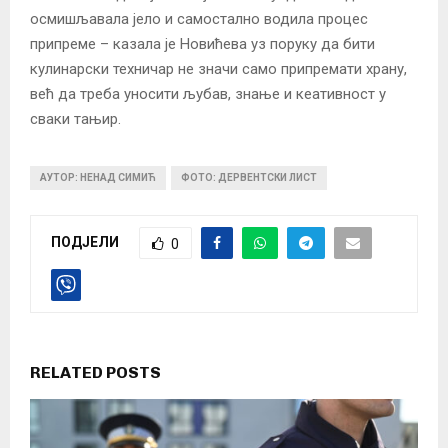
осмишљавала јело и самостално водила процес
припреме – казала је Новићева уз поруку да бити
кулинарски техничар не значи само припремати храну,
већ да треба уносити љубав, знање и кеативност у
сваки тањир.
АУТОР: НЕНАД СИМИЋ
ФОТО: ДЕРВЕНТСКИ ЛИСТ
ПОДЈЕЛИ
0
RELATED POSTS