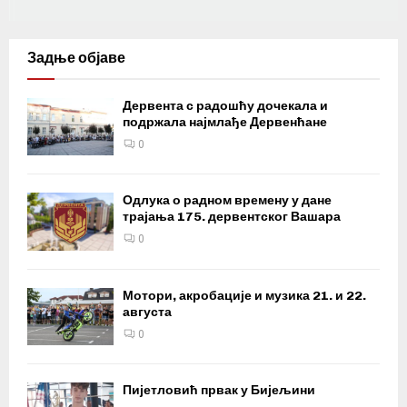
Задње објаве
Дервента с радошћу дочекала и
подржала најмлађе Дервенћане
0
Одлука о радном времену у дане
трајања 175. дервентског Вашара
0
Мотори, акробације и музика 21. и 22.
августа
0
Пијетловић првак у Бијељини