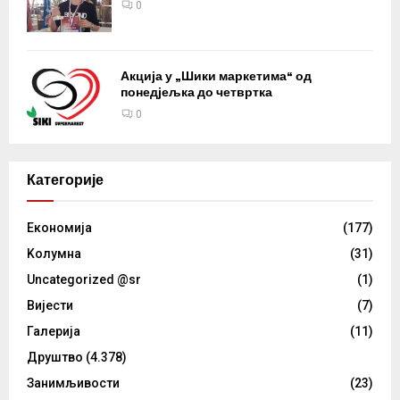
0
Акција у „Шики маркетима“ од
понедјељка до четвртка
0
Категорије
Eкономија
(177)
Kолумнa
(31)
Uncategorized @sr
(1)
Вијести
(7)
Галерија
(11)
Друштво
(4.378)
Занимљивости
(23)