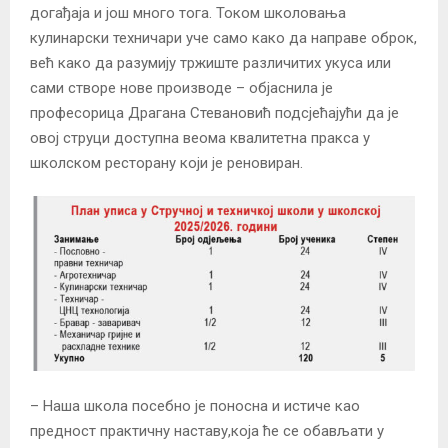
догађаја и још много тога. Током школовања
кулинарски техничари уче само како да направе оброк,
већ како да разумију тржиште различитих укуса или
сами створе нове производе – објаснила је
професорица Драгана Стевановић подсјећајући да је
овој струци доступна веома квалитетна пракса у
школском ресторану који је реновиран.
– Наша школа посебно је поносна и истиче као
предност практичну наставу,која ће се обављати у