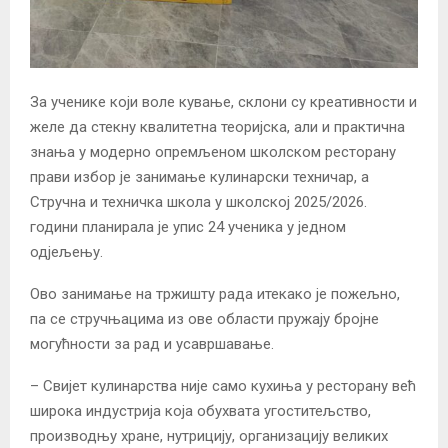
За ученике који воле кување, склони су креативности и
желе да стекну квалитетна теоријска, али и практична
знања у модерно опремљеном школском ресторану
прави избор је занимање кулинарски техничар, а
Стручна и техничка школа у школској 2025/2026.
години планирала је упис 24 ученика у једном
одјељењу.
Ово занимање на тржишту рада итекако је пожељно,
па се стручњацима из ове области пружају бројне
могућности за рад и усавршавање.
– Свијет кулинарства није само кухиња у ресторану већ
широка индустрија која обухвата угоститељство,
производњу хране, нутрицију, организацију великих