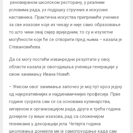
реновираном школском ресторану, у реалним
условима рада, уз подршку стручних и искусних
наставника. Практична искуства припремиће ученике
за све изазове које их чекају и није само образовање
то што чини овај смјер вриједним, то су и изузетне
могућности које ће се отворити пред њима – казала је
Стевановићева.
Да се могу постићи изванредни резултати у овој
области казала је овогодишња ученица генерације у
овом занимању Ивана Новић.
– Уписом овог занимања започео је мој пут кроз једну
од најкреативнијих и најдинамичнијих професија. Прве
године сусрела сам се са основама кулинарства,
хигијеном и организацијом рада, друга и трећа година
донијеле су више изазова, рад са сложенијом
техникама у декорацији јела. Четврта година
школовања донијела ми је самопоуздање када сам