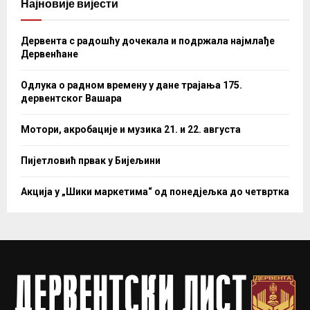
Најновије вијести
Дервента с радошћу дочекала и подржала најмлађе
Дервенћане
Одлука о радном времену у дане трајања 175.
дервентског Вашара
Мотори, акробације и музика 21. и 22. августа
Пијетловић првак у Бијељини
Акција у „Шики маркетима“ од понедјељка до четвртка