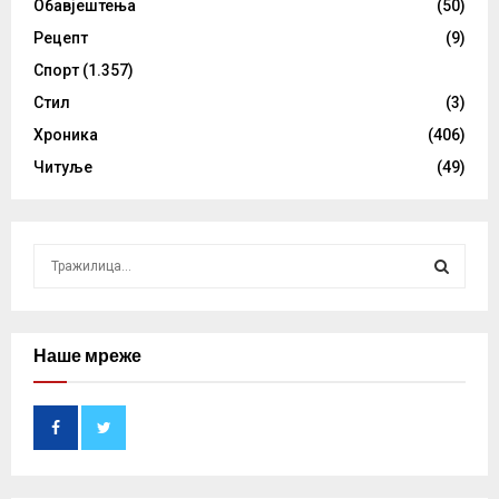
Обавјештења
(50)
Рецепт
(9)
Спорт
(1.357)
Стил
(3)
Хроника
(406)
Читуље
(49)
S
e
a
S
r
c
Наше мреже
E
h
f
A
o
r
R
:
C