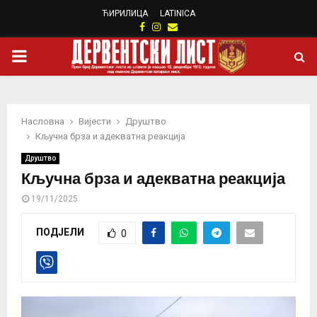
ЋИРИЛИЦА
LATINICA
Facebook
Instagram
Email
PRIMARY
MENU
Насловна
Вијести
Друштво
Кључна брза и адекватна реакција
Друштво
Кључна брза и адекватна реакција
19/11/2025
ПОДЈЕЛИ
0