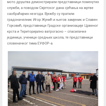
мото друштва демонстрирали представници поменутих
служби, а поводом Свјетског дана сјећања на жртве
саобраћајних незгода. Вјежбу су пратили
градоначелник Игор Жунић и његов замјеник и Славен
Гојковић, представници Градске организације Црвеног
крста и Територијално ватрогасно – спасилачке
јединице, ученици средњих школа, те представници
словеначког тима ЕУФОР-а.