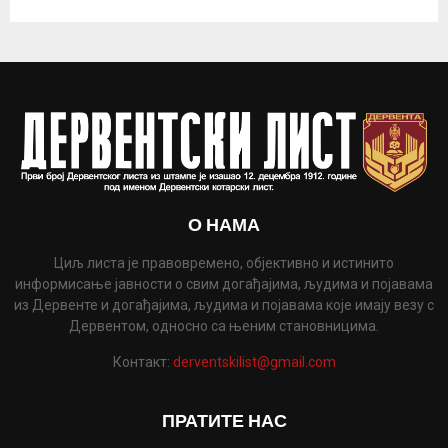
О НАМА
Циљ листа је правовремено, објективно и истинито
информисање јавности о свим догађајима, људима и појавама
из Дервенте и догађајима, људима и појавама које имају везу с
Дервентом, односно са њеним становницима.
Контакт:
derventskilist@gmail.com
ПРАТИТЕ НАС