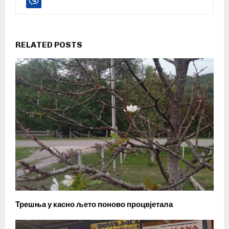
RELATED POSTS
Трешња у касно љето поново процвјетала