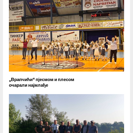
„Врапчићи“ пјесмом и плесом
очарали најмлађе