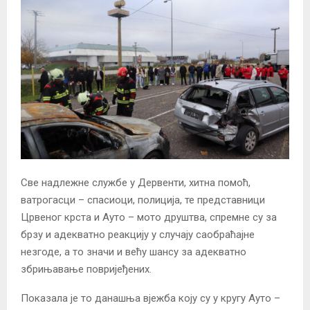
Све надлежне службе у Дервенти, хитна помоћ,
ватрогасци – спасиоци, полиција, те представници
Црвеног крста и Ауто – мото друштва, спремне су за
брзу и адекватно реакцију у случају саобраћајне
незгоде, а то значи и већу шансу за адекватно
збрињавање повријеђених.
Показала је то данашња вјежба коју су у кругу Ауто –