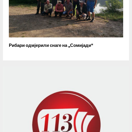
Рибари одмјерили снаге на „Сомијади“