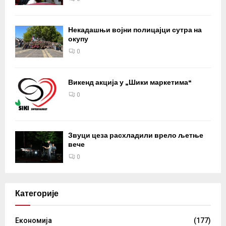
Некадашњи војни полицајци сутра на
окупу
0
Викенд акција у „Шики маркетима“
0
Звуци цеза расхладили врело љетње
вече
0
Категорије
Eкономија
(177)