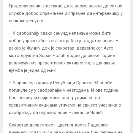
Градоначелник је истакао да је веома важно да су све
службе добро опремљене и спремне да интервенишу у
сваком тренутку.
– У саобраћају сваки секунд непажње може бити
кобан управо због тога потребан је додатан опрез –
рекао је Жунић, док је секретар дервентског Ауто –
мото друштва Зоран Чолић додао да сваке године
реализују низ превентивних активности, а данашња
вјежба је једна од њих.
– У прошлој години у Републици Српској 94 особе
погинуле су у саобраћајним незгодама. И ове године
број погинулих није мали, али трудимо се да
превентивним акцијама утичемо на свијест учесника о
саобраћају да опрезно возе – рекао је Чолић.
Секретар дервентског Црвеног крста Радислав
Кујунџић додао је да ова организација Дан сјећања на