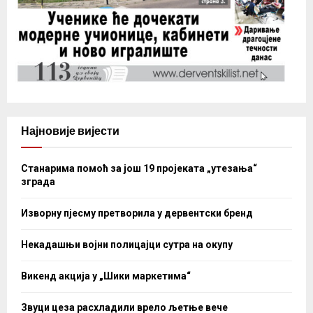
Најновије вијести
Станарима помоћ за још 19 пројеката „утезања“
зграда
Изворну пјесму претворила у дервентски бренд
Некадашњи војни полицајци сутра на окупу
Викенд акција у „Шики маркетима“
Звуци цеза расхладили врело љетње вече