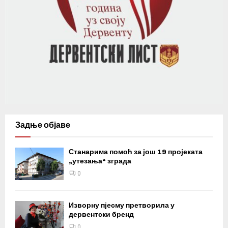
Задње објаве
Станарима помоћ за још 19 пројеката
„утезања“ зграда
0
Изворну пјесму претворила у
дервентски бренд
0