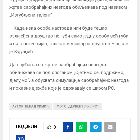
жртве саобраћајних незгода обиљежава под називом
„Изгубљени талент“.
– Када нека особа настрада или буде тешко
озлијеђена друштво не губи само једну особу већ губи
и њен потенцијал, таленат и утицај на друштво – рекао
је Кујунџић.
Дан сјећања на жртве саобраћајних незгода
обиљежава се под слоганом „Сјетимо се, подржимо,
дјелујмо“, а обухвата симулације саобраћајних незгода
и показне вјежбе које је одржавају се широм РС.
АУТОР: НЕНАД СИМИЋ
ФОТО: ДЕРВЕНТСКИ ЛИСТ
ПОДЈЕЛИ
0