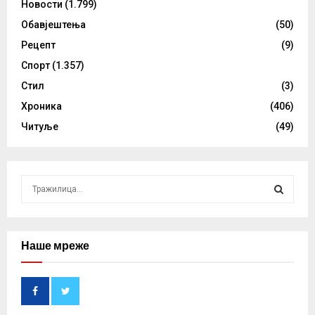
Новости
(1.799)
Обавјештења
(50)
Рецепт
(9)
Спорт
(1.357)
Стил
(3)
Хроника
(406)
Читуље
(49)
S
e
a
S
r
c
Наше мреже
E
h
f
A
o
r
R
: