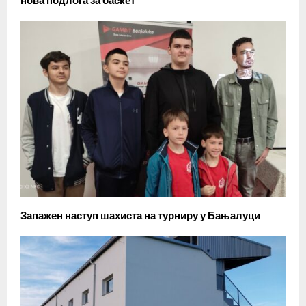
нова подлога за баскет
Запажен наступ шахиста на турниру у Бањалуци