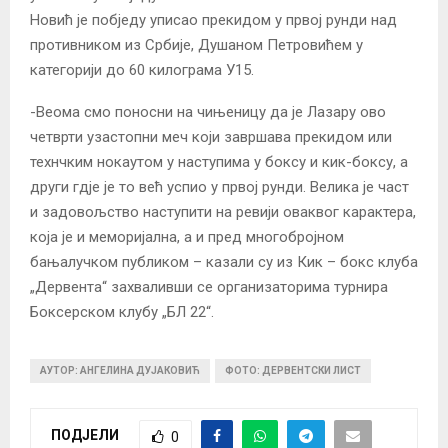
Новић је побједу уписао прекидом у првој рунди над
противником из Србије, Душаном Петровићем у
категорији до 60 килограма У15.
-Веома смо поносни на чињеницу да је Лазару ово
четврти узастопни меч који завршава прекидом или
технчким нокаутом у наступима у боксу и кик-боксу, а
други гдје је то већ успио у првој рунди. Велика је част
и задовољство наступити на ревији оваквог карактера,
која је и меморијална, а и пред многобројном
бањалучком публиком – казали су из Кик – бокс клуба
„Дервента“ захваливши се организаторима турнира
Боксерском клубу „БЛ 22“.
АУТОР: АНГЕЛИНА ДУЈАКОВИЋ
ФОТО: ДЕРВЕНТСКИ ЛИСТ
ПОДЈЕЛИ
0