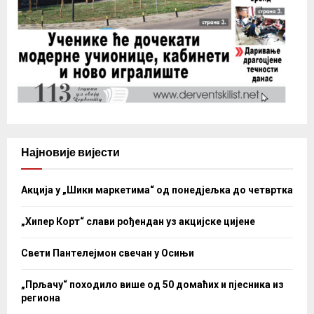
Најновије вијести
Акција у „Шики маркетима“ од понедјељка до четвртка
„Хипер Корт“ слави рођендан уз акцијске цијене
Свети Пантелејмон свечан у Осињи
„Прљачу“ походило више од 50 домаћих и пјесника из
региона