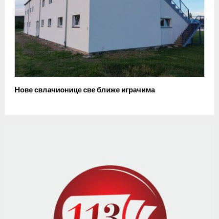
Нове свлачионице све ближе играчима