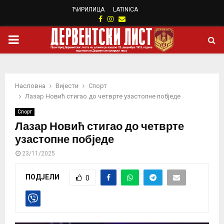
ЋИРИЛИЦА
LATINICA
Facebook
Instagram
Email
PRIMARY
MENU
Насловна
Вијести
Спорт
Лазар Новић стигао до четврте узастопне побједе
Спорт
Лазар Новић стигао до четврте
узастопне побједе
23/11/2025
ПОДЈЕЛИ
0