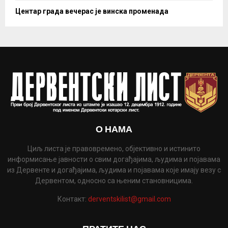
Центар града вечерас је винска променада
О НАМА
Циљ листа је правовремено, објективно и истинито
информисање јавности о свим догађајима, људима и појавама
из Дервенте и догађајима, људима и појавама које имају везу с
Дервентом, односно са њеним становницима.
Контакт:
derventskilist@gmail.com