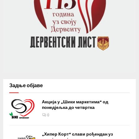
Задње објаве
Акција у „Шики маркетима“ од
понедјељка до четвртка
0
„Хипер Корт“ слави рођендан уз