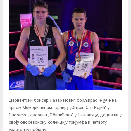
Дервентски боксер Лазар Новић бриљирао је јуче на
првом Меморијалном турниру „Огњен Оги Којић“ у
Спортској дворани „Обилићево“ у Бањалуцу, додавши у
своју овосезонску колекцију тријумфа и четврту
узастопну побједу.