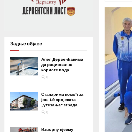
Задње објаве
Апел Дервенћанима
да рационално
користе воду
0
Станарима помоћ за
још 19 пројеката
„утезања“ зграда
0
Изворну пјесму