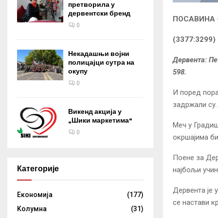
претворила у
дервентски бренд
ПОСАВИНА –
0
(3377:3299)
Некадашњи војни
Дервента: Пе
полицајци сутра на
окупу
598.
0
И поред пора
задржали су 
Викенд акција у
„Шики маркетима“
Меч у Градиш
0
окршајима би
Поене за Дер
Категорије
најбољи учин
Дервента је 
Eкономија
(177)
се настави кр
Kолумнa
(31)