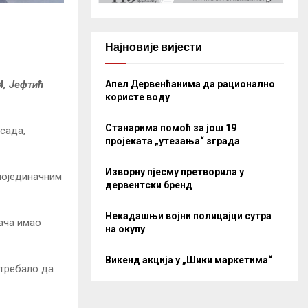
Најновије вијести
Апел Дервенћанима да рационално
4, Јефтић
користе воду
Станарима помоћ за још 19
сада,
пројеката „утезања“ зграда
Изворну пјесму претворила у
 појединачним
дервентски бренд
Некадашњи војни полицајци сутра
рача имао
на окупу
Викенд акција у „Шики маркетима“
 требало да