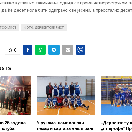
лигашко куглашко такмичење одвија се према четвороструком 
о да ће десет кола бити одиграно ове јесени, а преосталих десе
ТСКИ ЛИСТ
ФОТО: ДЕРВЕНТСКИ ЛИСТ
0
OSTS
о 25 година
У рукама шампионски
„Дервента“ у
 клуба
пехар и карта за виши ранг
„плеј-офа“ Пр