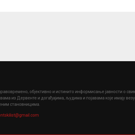
правовремено, објективно и истинито информисање јавности о сви
вама из Дервенте и догађајима, људима и појавама које имају вез
еним становницима.
ntskilist@gmail.com