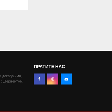
ПРАТИТЕ НАС
м догађајима,
у с Дервентом,