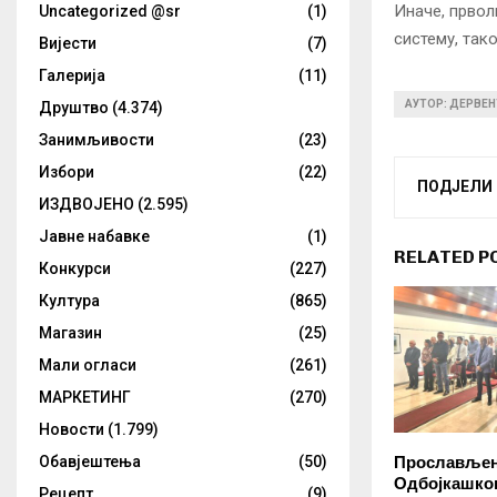
Иначе, прво
Uncategorized @sr
(1)
систему, так
Вијести
(7)
Галерија
(11)
АУТОР: ДЕРВЕН
Друштво
(4.374)
Занимљивости
(23)
Избори
(22)
ПОДЈЕЛИ
ИЗДВОЈЕНО
(2.595)
Јавне набавке
(1)
RELATED P
Конкурси
(227)
Култура
(865)
Магазин
(25)
Мали огласи
(261)
МАРКЕТИНГ
(270)
Новости
(1.799)
Обавјештења
(50)
Прослављен
Одбојкашког
Рецепт
(9)