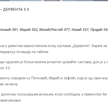
 ДЕРВЕНТА 5:3
тковић 581, Марић 562, Малић/Ристић 477, Новић 537, Продић 54
за у деветом првенственом колу, куглаши „Дервенте“, барем за 
лидерску позицију на табели.
ци одлучио је бољи екипни резултат домаћег састава, док је у
ло 3:3.
венту освојили су Петковић, Марић и Јефтић, који је од свих иг
ак на мечу.
у десетом, посљедњем јесењем, колу слободна, а првенство би
ајем јануара.