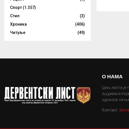
Спорт
(1.357)
Стил
(3)
Хроника
(406)
Читуље
(49)
О НАМА
Циљ листа је 
људима и поја
односно са њ
Контакт:
derve