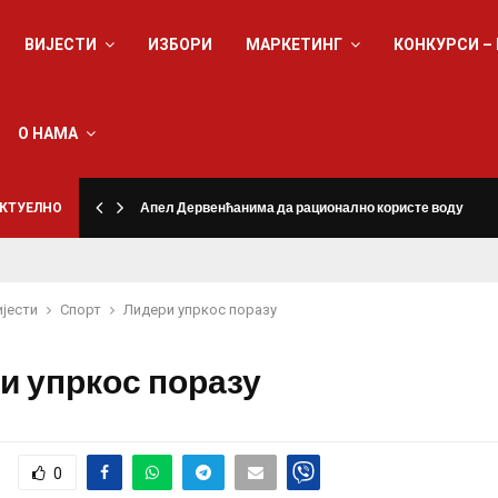
ВИЈЕСТИ
ИЗБОРИ
МАРКЕТИНГ
КОНКУРСИ –
О НАМА
КТУЕЛНО
Апел Дервенћанима да рационално користе воду
ијести
Спорт
Лидери упркос поразу
и упркос поразу
0