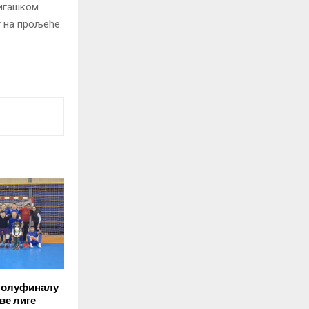
лигашком
т на прољеће.
 полуфиналу
ве лиге