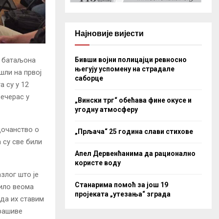
Најновије вијести
Бивши војни полицајци ревносно
г батаљона
његују успомену на страдале
шли на првој
саборце
а су у 12
вечерас у
„Вински трг“ обећава фине окусе и
угодну атмосферу
едочанство о
„Прљача“ 25 година слави стихове
 су све били
Апел Дервенћанима да рационално
користе воду
злог што је
Станарима помоћ за још 19
било веома
пројеката „утезања“ зграда
 да их ставим
трашиве