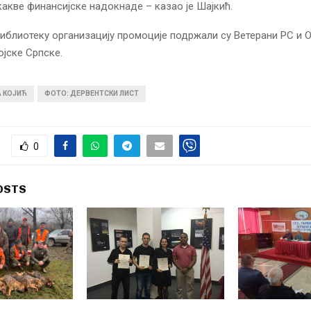
какве финансијске надокнаде – казао је Шајкић.
иблиотеку организацију промоције подржали су Ветерани РС и 
ојске Српске.
А КОЈИЋ
ФОТО: ДЕРВЕНТСКИ ЛИСТ
0
OSTS