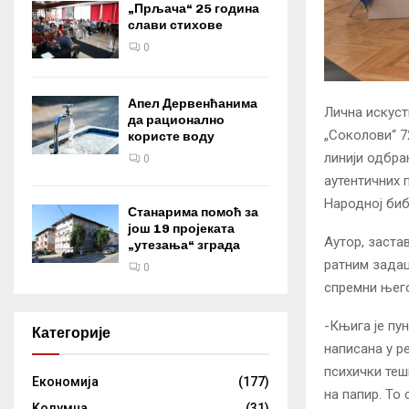
„Прљача“ 25 година
слави стихове
0
Апел Дервенћанима
Лична искуст
да рационално
„Соколови“ 7
користе воду
линији одбра
0
аутентичних 
Народној биб
Станарима помоћ за
још 19 пројеката
Аутор, заста
„утезања“ зграда
ратним задац
0
спремни њего
-Књига је пу
Категорије
написана у р
психички теш
Eкономија
(177)
на папир. То
Kолумнa
(31)