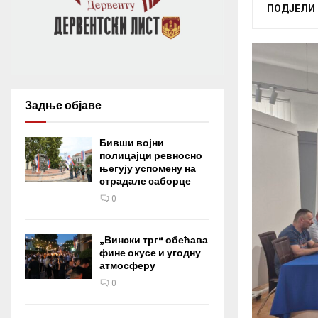
ПОДЈЕЛИ
Задње објаве
Бивши војни
полицајци ревносно
његују успомену на
страдале саборце
0
„Вински трг“ обећава
фине окусе и угодну
атмосферу
0