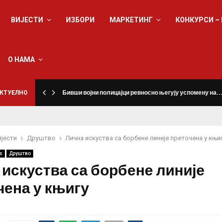
ВИЈЕСТИ
ИЗБОРИ
МАРКЕТИНГ
КОНКУРСИ –
О НАМА
КТУЕЛНО
Бивши војни полицајци ревносно његују успомену на
ијести
Друштво
Лична искуства са борбене линије преточена у књи
s
Друштво
 искуства са борбене линије
чена у књигу