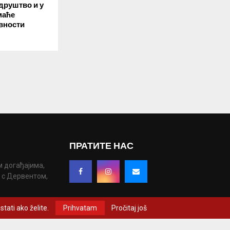
друштво и у
маће
вности
ПРАТИТЕ НАС
м догађајима,
у с Дервентом,
tati ako želite.
Prihvatam
Pročitaj još