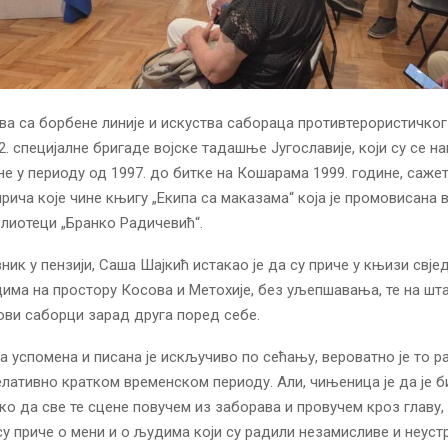
ва са борбене линије и искуства сабораца противтерористичко
2. специјалне бригаде војске тадашње Југославије, који су се на
не у периоду од 1997. до битке на Кошарама 1999. године, сажет
прича које чине књигу „Екипа са маказама“ која је промовисана 
лиотеци „Бранко Радичевић“.
вник у пензији, Саша Шајкић истакао је да су приче у књизи свј
има на простору Косова и Метохије, без уљепшавања, те на шта
ви саборци зарад друга поред себе.
на успомена и писана је искључиво по сећању, вероватно је то ра
елативно кратком временском периоду. Али, чињеница је да је 
ко да све те сцене повучем из заборава и провучем кроз главу,
 су приче о мени и о људима који су радили незамисливе и неус