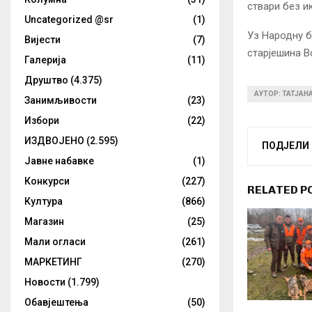
ствари без и
Uncategorized @sr
(1)
Уз Народну б
Вијести
(7)
старјешина В
Галерија
(11)
Друштво
(4.375)
АУТОР: ТАТЈАН
Занимљивости
(23)
Избори
(22)
ИЗДВОЈЕНО
(2.595)
ПОДЈЕЛИ
Јавне набавке
(1)
Конкурси
(227)
RELATED P
Култура
(866)
Магазин
(25)
Мали огласи
(261)
МАРКЕТИНГ
(270)
Новости
(1.799)
Обавјештења
(50)