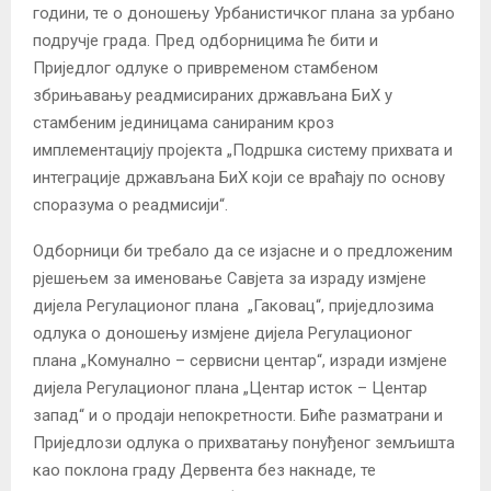
години, те о доношењу Урбанистичког плана за урбано
подручје града. Пред одборницима ће бити и
Приједлог одлуке о привременом стамбеном
збрињавању реадмисираних држављана БиХ у
стамбеним јединицама санираним кроз
имплементацију пројекта „Подршка систему прихвата и
интеграције држављана БиХ који се враћају по основу
споразума о реадмисији“.
Одборници би требало да се изјасне и о прeдложеним
рјешењем за именовање Савјета за израду измјене
дијела Регулационог плана „Гаковац“, приједлозима
одлука о доношењу измјене дијела Регулационог
плана „Комунално – сервисни центар“, изради измјене
дијела Регулационог плана „Центар исток – Центар
запад“ и о продаји непокретности. Биће разматрани и
Приједлози одлука о прихватању понуђеног земљишта
као поклона граду Дервента без накнаде, те