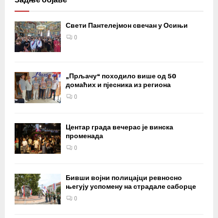
Свети Пантелејмон свечан у Осињи
0
„Прљачу“ походило више од 50
домаћих и пјесника из региона
0
Центар града вечерас је винска
променада
0
Бивши војни полицајци ревносно
његују успомену на страдале саборце
0