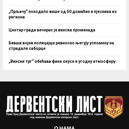
„Прљачу“ походило више од 50 домаћих и пјесника из
региона
Центар града вечерас је винска променада
Бивши војни полицајци ревносно његују успомену на
страдале саборце
„Вински трг“ обећава фине окусе и угодну атмосферу
О НАМА