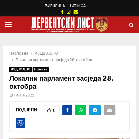
ЋИРИЛИЦА
LATINICA
Facebook
Instagram
Email
PRIMARY
MENU
Насловна
ИЗДВОЈЕНО
Локални парламент засједа 28. октобра
ИЗДВОЈЕНО
Новости
Локални парламент засједа 28.
октобра
19/10/2022
ПОДЈЕЛИ
0