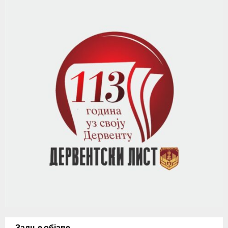
Задње објаве