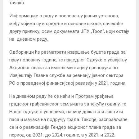
тачака.
Информације о раду и пословању јавних установа,
међу којима су и средње и основне школе, сачекаће
другу прилику, осим докумената ЈПУ „Трол“, који остају
на дневном реду.
Одборници ће разматрати извршење буџета града за
прву половину године, те приједлог Одлуке о усвајању
Акционог плана за импелементацију препорука по
Извјештају Главне службе за ревизију јавног сектора
РС о проведеној финансијској ревизији у 2021. години.
На дневном реду ће се наћи и Програм уређења
градског грађевинског земљишта за текућу годину, те
Нацрт одлуке о условима, начину држања и заштити
паса и мачака на подручју града. Такође, расправљаће
се и о реализацији Гендер акционог плана града за
период од 2021. до 2024. године, а у 2021. и 2022.