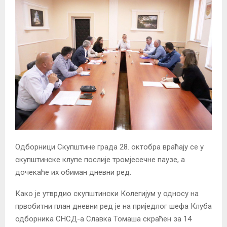
Одборници Скупштине града 28. октобра враћају се у
скупштинске клупе послије тромјесечне паузе, а
дочекаће их обиман дневни ред.
Како је утврдио скупштински Колегијум у односу на
првобитни план дневни ред је на приједлог шефа Клуба
одборника СНСД-а Славка Томаша скраћен за 14