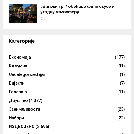
„Вински трг“ обећава фине окусе и
угодну атмосферу
0
Категорије
Eкономија
(177)
Kолумнa
(31)
Uncategorized @sr
(1)
Вијести
(7)
Галерија
(11)
Друштво
(4.377)
Занимљивости
(23)
Избори
(22)
ИЗДВОЈЕНО
(2.596)