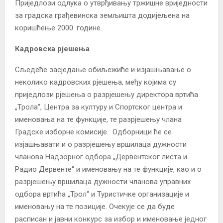
Приједлози одлука о утврђивању тржишне вриједности
за градска грађевинска земљишта додијељена на
коришћење 2000. године.
Кадровска рјешења
Сљедеће засједање обиљежиће и изјашњавање о
неколико кадровских рјешења, међу којима су
приједлози рјешења о разрјешењу директора вртића
„Трола“, Центра за културу и Спортског центра и
именовања на те функције, те разрјешењу члана
Градске изборне комисије. Одборници ће се
изјашњавати и о разрјешењу вршилаца дужности
чланова Надзорног одбора „Дервентског листа и
Радио Дервенте“ и именовању на те функције, као и о
разрјешењу вршилаца дужности чланова управних
одбора вртића „Трол“ и Туристичке организације и
именовању на те позиције. Очекује се да буде
расписан и јавни конкурс за избор и именовање једног