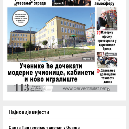
Најновије вијести
Свети Пантелејмон свечан у Осињи