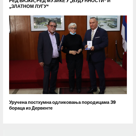
РЕД БАЈКИ, РЕД МУЗИКЕ У „БУДУЋНОСТИ“ И
„ЗЛАТНОМ ЛУГУ“
Уручена постхумна одликовања породицама 39
бораца из Дервенте