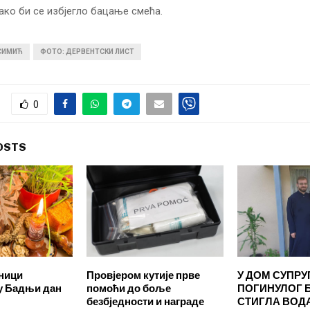
ако би се избјегло бацање смећа.
 СИМИЋ
ФОТО: ДЕРВЕНТСКИ ЛИСТ
0
OSTS
рници
Провјером кутије прве
У ДОМ СУПРУ
у Бадњи дан
помоћи до боље
ПОГИНУЛОГ 
безбједности и награде
СТИГЛА ВОД