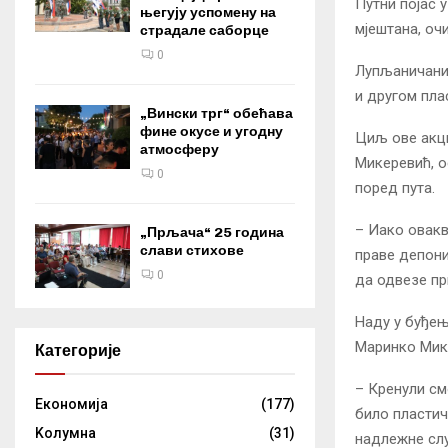
Путни појас 
његују успомену на
мјештана, оч
страдале саборце
0
Лупљаничани 
и другом пла
„Вински трг“ обећава
фине окусе и угодну
Циљ ове акци
атмосферу
Микеревић, о
0
поред пута.
– Иако овакв
„Прљача“ 25 година
слави стихове
праве депони
0
да одвезе пр
Наду у буђењ
Маринко Мик
Категорије
– Кренули см
Eкономија
(177)
било пластич
Kолумнa
(31)
надлежне сл