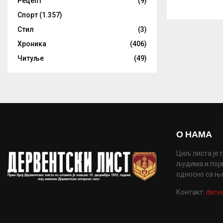
Рецепт
(9)
Спорт
(1.357)
Стил
(3)
Хроника
(406)
Читуље
(49)
О НАМА
Циљ листа је 
људима и поја
односно са њ
Контакт:
derve