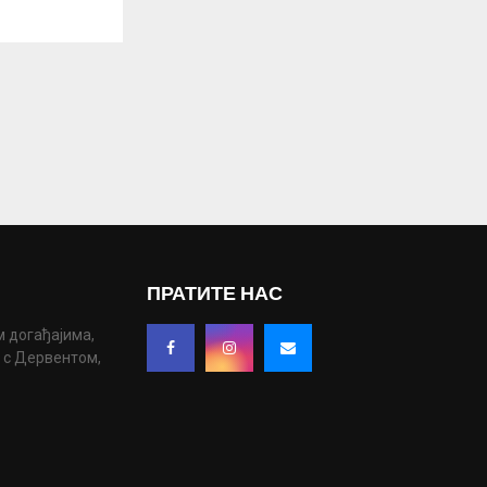
ПРАТИТЕ НАС
м догађајима,
у с Дервентом,