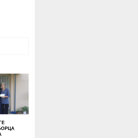
ГЕ
БОРЦА
А