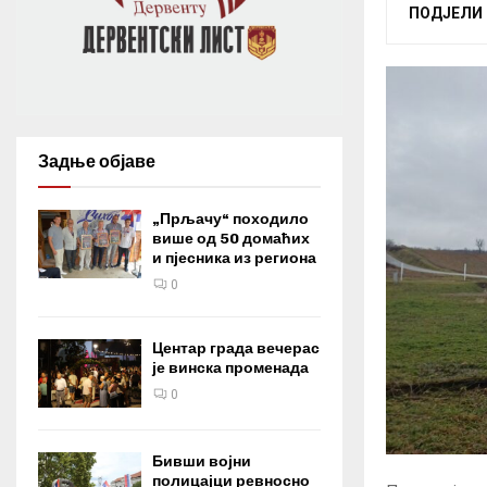
ПОДЈЕЛИ
Задње објаве
„Прљачу“ походило
више од 50 домаћих
и пјесника из региона
0
Центар града вечерас
је винска променада
0
Бивши војни
полицајци ревносно