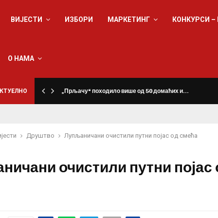
ВИЈЕСТИ
ИЗБОРИ
МАРКЕТИНГ
КОНКУРСИ –
О НАМА
КТУЕЛНО
„Прљачу“ походило више од 50 домаћих и…
ијести
Друштво
Лупљаничани очистили путни појас од смећа
ничани очистили путни појас 