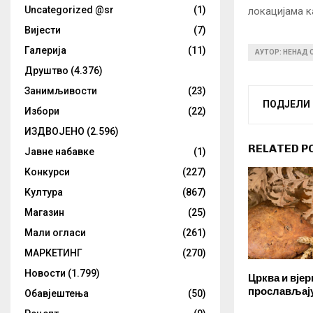
Uncategorized @sr
(1)
локацијама к
Вијести
(7)
Галерија
(11)
АУТОР: НЕНАД
Друштво
(4.376)
Занимљивости
(23)
ПОДЈЕЛИ
Избори
(22)
ИЗДВОЈЕНО
(2.596)
RELATED P
Јавне набавке
(1)
Конкурси
(227)
Култура
(867)
Магазин
(25)
Мали огласи
(261)
МАРКЕТИНГ
(270)
Новости
(1.799)
Црква и вје
прослављај
Обавјештења
(50)