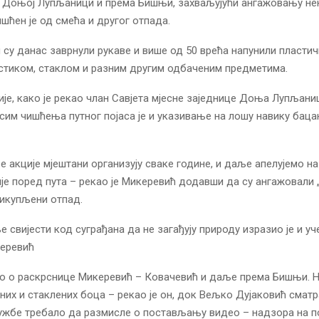
у Доњој Лупљаници и према Бишњи, захваљујући ангажовању н
ишћен је од смећа и другог отпада.
су данас заврнули рукаве и више од 50 врећа напунили пласти
стиком, стаклом и разним другим одбаченим предметима.
је, како је рекао члан Савјета мјесне заједнице Доња Лупљан
сим чишћења путног појаса је и указивање на лошу навику бац
е акције мјештани организују сваке године, и даље апелујемо н
је поред пута – рекао је Микеревић додавши да су ангажовали
икупљени отпад.
е свијести код суграђана да не загађују природу изразио је и уч
еревић
о о раскрснице Микеревић – Ковачевић и даље према Бишњи. Н
них и стаклених боца – рекао је он, док Вељко Дујаковић сматр
ужбе требало да размисле о постављању видео – надзора на п