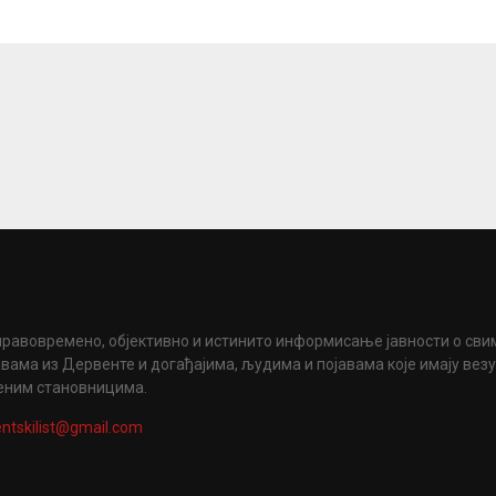
правовремено, објективно и истинито информисање јавности о сви
вама из Дервенте и догађајима, људима и појавама које имају вез
еним становницима.
ntskilist@gmail.com