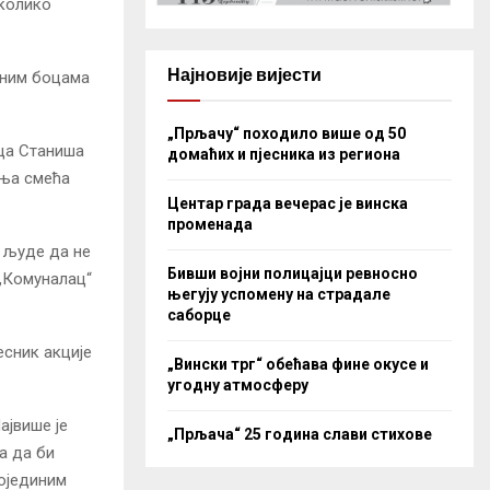
еколико
Најновије вијести
чним боцама
„Прљачу“ походило више од 50
ица Станиша
домаћих и пјесника из региона
ања смећа
Центар града вечерас је винска
променада
а људе да не
Бивши војни полицајци ревносно
 „Комуналац“
његују успомену на страдале
саборце
есник акције
„Вински трг“ обећава фине окусе и
угодну атмосферу
ајвише је
„Прљача“ 25 година слави стихове
а да би
ојединим