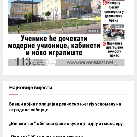
Најновије вијести
Бивши војни полицајци ревносно његују успомену на
страдале саборце
„Вински трг“ обећава фине окусе и угодну атмосферу