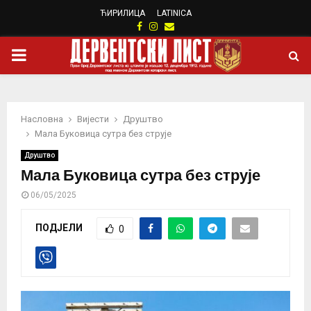
ЋИРИЛИЦА
LATINICA
Facebook
Instagram
Email
PRIMARY
MENU
Насловна
Вијести
Друштво
Мала Буковица сутра без струје
Друштво
Мала Буковица сутра без струје
06/05/2025
ПОДЈЕЛИ
0