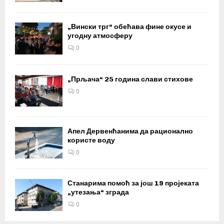
„Вински трг“ обећава фине окусе и
угодну атмосферу
0
„Прљача“ 25 година слави стихове
0
Апел Дервенћанима да рационално
користе воду
0
Станарима помоћ за још 19 пројеката
„утезања“ зграда
0