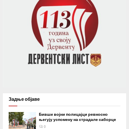
Задње објаве
Бивши војни полицајци ревносно
његују успомену на страдале саборце
0