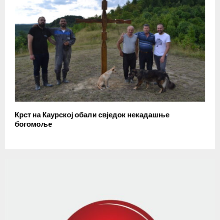
Крст на Каурској обали свједок некадашње
богомоље