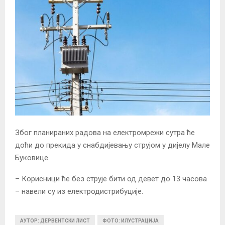
Због планираних радова на електромрежи сутра ће
доћи до прекида у снабдијевању струјом у дијелу Мале
Буковице.
– Корисници ће без струје бити од девет до 13 часова
– навели су из електродистрибуције.
АУТОР: ДЕРВЕНТСКИ ЛИСТ
ФОТО: ИЛУСТРАЦИЈА