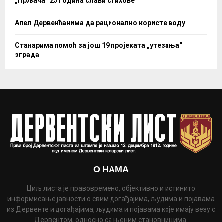
„Прљача“ 25 година слави стихове
Апел Дервенћанима да рационално користе воду
Станарима помоћ за још 19 пројеката „утезања“
зграда
О НАМА
Циљ листа је правовремено, објективно и истинито
информисање јавности о свим догађајима, људима и појавама
из Дервенте и догађајима, људима и појавама које имају везу с
Дервентом, односно са њеним становницима.