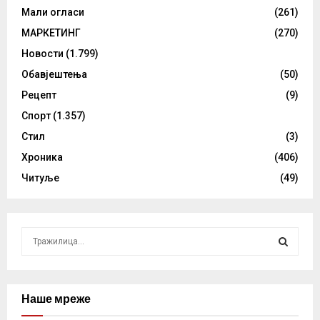
Мали огласи
(261)
МАРКЕТИНГ
(270)
Новости
(1.799)
Обавјештења
(50)
Рецепт
(9)
Спорт
(1.357)
Стил
(3)
Хроника
(406)
Читуље
(49)
S
e
a
S
r
c
Наше мреже
E
h