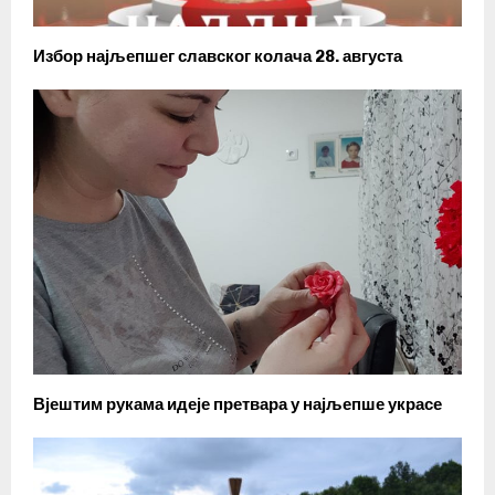
Избор најљепшег славског колача 28. августа
Вјештим рукама идеје претвара у најљепше украсе