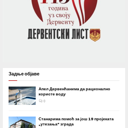
Задње објаве
Апел Дервенћанима да рационално
користе воду
0
Станарима помоћ за још 19 пројеката
„утезања“ зграда