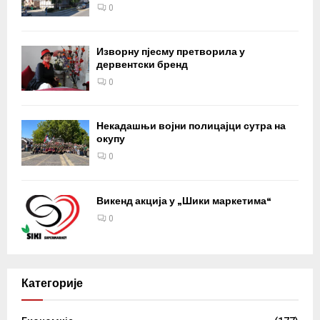
0
Изворну пјесму претворила у
дервентски бренд
0
Некадашњи војни полицајци сутра на
окупу
0
Викенд акција у „Шики маркетима“
0
Категорије