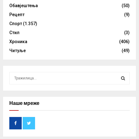
Обавјештења
(50)
Рецепт
(9)
Спорт
(1.357)
Стил
(3)
Хроника
(406)
Читуље
(49)
S
e
a
S
r
c
Наше мреже
E
h
f
A
o
r
R
: