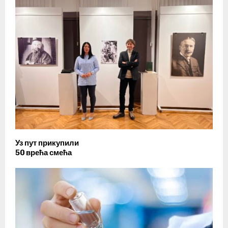
Уз пут прикупили
50 врећа смећа