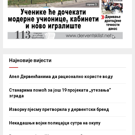
Најновије вијести
Апел Дервенћанима да рационално користе воду
Станарима помоћ за још 19 пројеката „утезања“
зграда
Изворну пјесму претворила у дервентски бренд
Некадашњи војни полицајци сутра на окупу