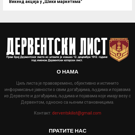
Викенд акција у „Шики маркетима“
О НАМА
Циљ листа је правовремено, објективно и истинито
информисање јавности о свим догађајима, људима и појавама
из Дервенте и догађајима, људима и појавама које имају везу с
Дервентом, односно са њеним становницима.
Контакт:
derventskilist@gmail.com
ПРАТИТЕ НАС