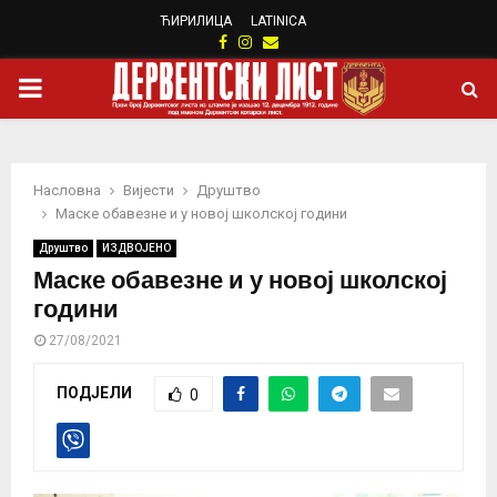
ЋИРИЛИЦА
LATINICA
Facebook
Instagram
Email
PRIMARY
MENU
Насловна
Вијести
Друштво
Маске обавезне и у новој школској години
Друштво
ИЗДВОЈЕНО
Маске обавезне и у новој школској
години
27/08/2021
ПОДЈЕЛИ
0