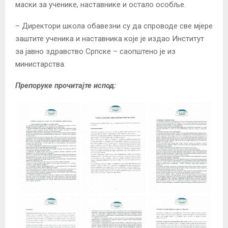
маски за ученике, наставнике и остало особље.
– Директори школа обавезни су да спроводе све мјере
заштите ученика и наставника које је издао Институт
за јавно здравство Српске – саопштено је из
министарства.
Препоруке прочитајте испод: