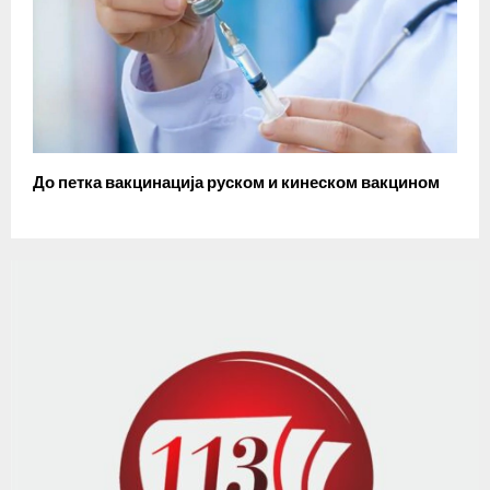
До петка вакцинација руском и кинеском вакцином