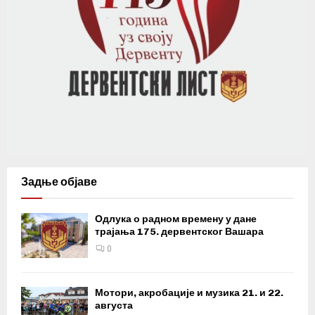
Задње објаве
Одлука о радном времену у дане
трајања 175. дервентског Вашара
0
Мотори, акробације и музика 21. и 22.
августа