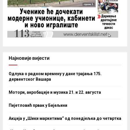
Најновије вијести
Одлука о радном времену у дане трајања 175.
дервентског Вашара
Мотори, акробације и музика 21. и 22. августа
Пијетловић првак у Бијељини
Акција у „Шики маркетима“ од понедјељка до четвртка