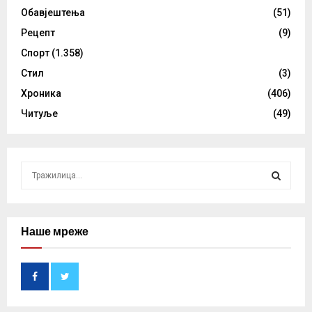
Обавјештења
(51)
Рецепт
(9)
Спорт
(1.358)
Стил
(3)
Хроника
(406)
Читуље
(49)
S
e
a
S
r
c
Наше мреже
E
h
f
A
o
r
R
: