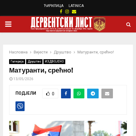
ЋИРИЛИЦА
LATINICA
Facebook
Instagram
Email
PRIMARY
MENU
Насловна
Вијести
Друштво
Матуранти, срећно!
Галерија
Друштво
ИЗДВОЈЕНО
Матуранти, срећно!
13/05/2026
ПОДЈЕЛИ
0