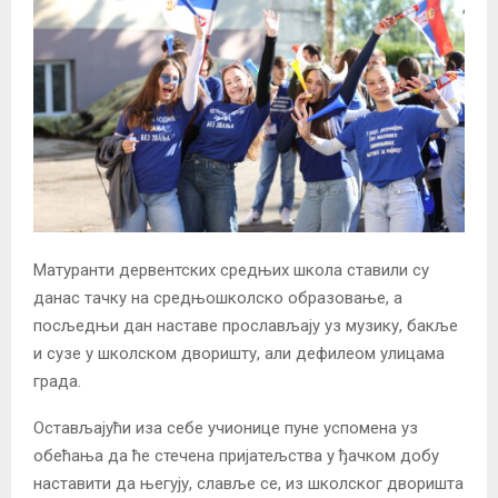
Матуранти дервентских средњих школа ставили су
данас тачку на средњошколско образовање, а
посљедњи дан наставе прослављају уз музику, бакље
и сузе у школском дворишту, али дефилеом улицама
града.
Остављајући иза себе учионице пуне успомена уз
обећања да ће стечена пријатељства у ђачком добу
наставити да његују, славље се, из школског дворишта