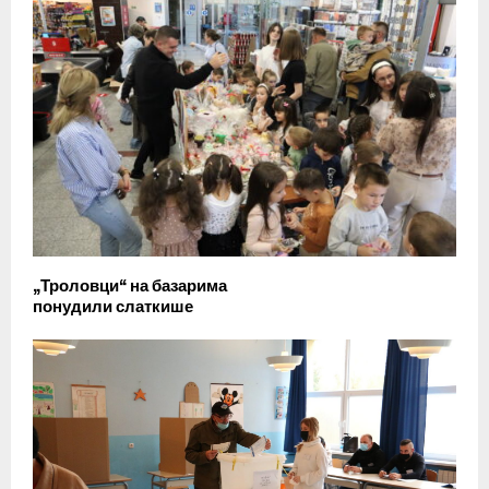
„Троловци“ на базарима
понудили слаткише