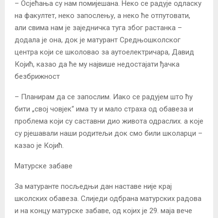
– Осјећања су нам помијешана. Неко се радује одласку
на факултет, неко запослењу, а неко ће отпутовати,
али свима нам је заједничка туга због растанка –
додала је она, док је матурант Средњошколског
центра који се школовао за аутоелектричара, Давид
Којић, казао да ће му највише недостајати ђачка
безбрижност
– Планирам да се запослим. Иако се радујем што ћу
бити „свој човјек“ има ту и мало страха од обавеза и
проблема који су саставни дио живота одраслих. а које
су рјешавали наши родитељи док смо били школарци –
казао је Којић.
Матурске забаве
За матуранте посљедњи дан наставе није крај
школских обавеза. Слиједи одбрана матурских радова
и на концу матурске забаве, од којих је 29. маја вече