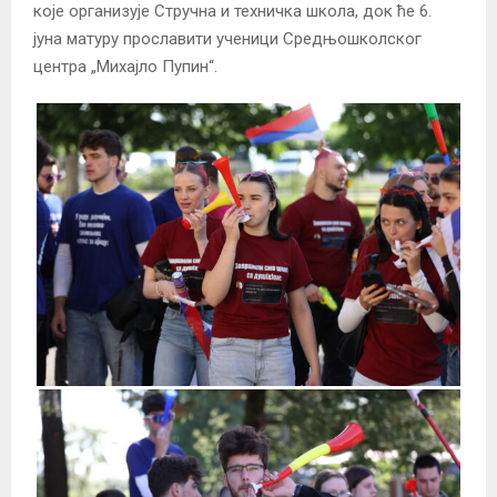
које организује Стручна и техничка школа, док ће 6.
јуна матуру прославити ученици Средњошколског
центра „Михајло Пупин“.