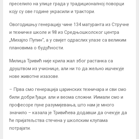
преселило на улице града у традиционалној поворци
коју су ове године украсили и трактори.
Овогодишњу генерацију чине 134 матуранта из Стручне
и техничке школе и 98 из Средњошколског центра
„Михајло Пупин“, а у свијет одраслих улазе са великим
плановима о будућности.
Милица Тривић није крила жал због растанка са
друштвом из учионице, али ни то да жељно ишчекује
нове животне изазове.
– Прва смо генерација царинских техничара и сви смо
били добри ђаци. али и веома сложни. Иимали смо и
професоре пуне разумијевања, што нам је много
значило – казала је Тривићева додавши да очекује да
ће пријатељства стечена у школским клупама
потрајати.