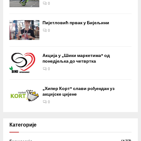
0
Пијетловић првак у Бијељини
0
Акција у „Шики маркетима“ од
понедјељка до четвртка
0
„Хипер Корт“ слави рођендан уз
акцијске цијене
0
Категорије