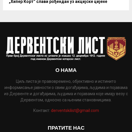
„Хипер Корт“ слави рођендан уз акцијске цијене
О НАМА
Циљ листа је правовремено, објективно и истинито
информисање јавности о свим догађајима, људима и појавама
из Дервенте и догађајима, људима и појавама које имају везу с
Дервентом, односно са њеним становницима.
Контакт:
derventskilist@gmail.com
ПРАТИТЕ НАС