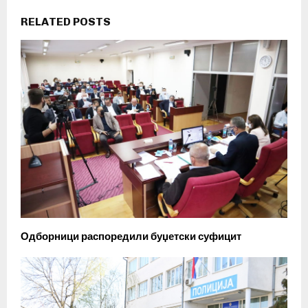
RELATED POSTS
Одборници распоредили буџетски суфицит