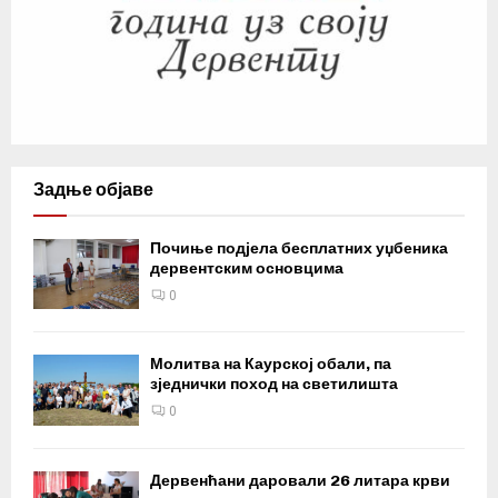
Задње објаве
Почиње подјела бесплатних уџбеника
дервентским основцима
0
Молитва на Каурској обали, па
зједнички поход на светилишта
0
Дервенћани даровали 26 литара крви