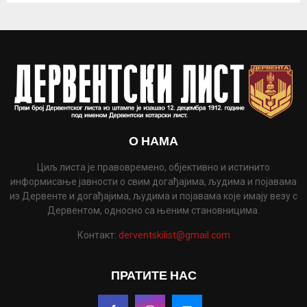
О НАМА
Циљ листа је правовремено, објективно и истинито
информисање јавности о свим догађајима, људима и појавама
из Дервенте и догађајима, људима и појавама које имају везу с
Дервентом, односно са њеним становницима.
Контакт:
derventskilist@gmail.com
ПРАТИТЕ НАС