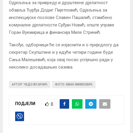
Одјељења за привреду и друштвене дјелатност
обавља Ђурђа Додиг Пијетловић, Одјељења за
инспекцијске послове Славен Пашалић, стамбено
комуналне дјелатности Срђан Новић, опште управе
Горан Вукмирица и финансија Миле Стринић.
Такође, одборници ће се изјаснити и о приједлогу да
секретар Скупштине и у идуће четири године буде
Сања Малешевић, која овај посао успјешно ради у
неколико досадашњих сазива.
АУТОР: ЧЕДО ВУЈИЧИЋ
ФОТО: ИВАН ЖИВКОВИЋ
ПОДЈЕЛИ
0