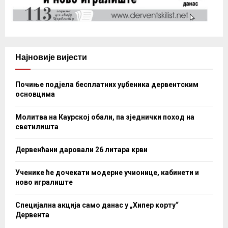
Најновије вијести
Почиње подјела бесплатних уџбеника дервентским
основцима
Молитва на Каурској обали, па зједнички поход на
светилишта
Дервенћани даровали 26 литара крви
Ученике ће дочекати модерне учионице, кабинети и
ново игралиште
Специјална акција само данас у „Хипер корту“
Дервента