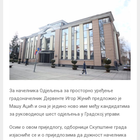
За начелника Одјељења за просторно уређење
градоначелник Дервенте Игор Жунић предложио је
Машу Аџић и она је једино ново име међу кандидатима
за руководиоце шест одјељења у Градској управи.
Осим о овом приједлогу, одборници Скупштине града
изјасниће се и о приједлозима да дужност начелника