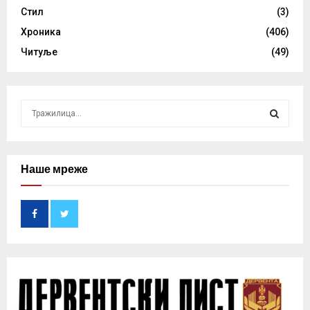
Стил
(3)
Хроника
(406)
Читуље
(49)
S
e
a
S
r
c
Наше мреже
E
h
f
A
o
r
R
:
C
H