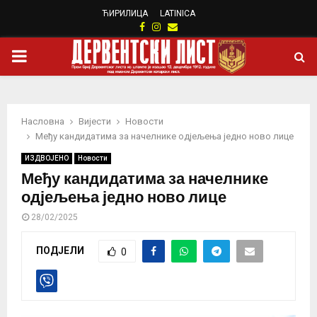
ЋИРИЛИЦА
LATINICA
Facebook
Instagram
Email
PRIMARY
MENU
Насловна
Вијести
Новости
Међу кандидатима за начелнике одјељења једно ново лице
ИЗДВОЈЕНО
Новости
Међу кандидатима за начелнике
одјељења једно ново лице
28/02/2025
ПОДЈЕЛИ
0