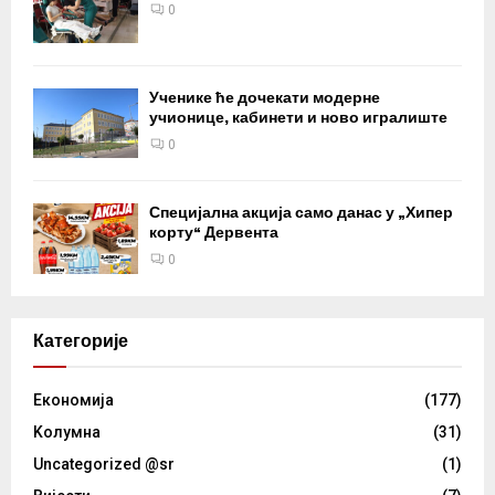
0
Ученике ће дочекати модерне
учионице, кабинети и ново игралиште
0
Специјална акција само данас у „Хипер
корту“ Дервента
0
Категорије
Eкономија
(177)
Kолумнa
(31)
Uncategorized @sr
(1)