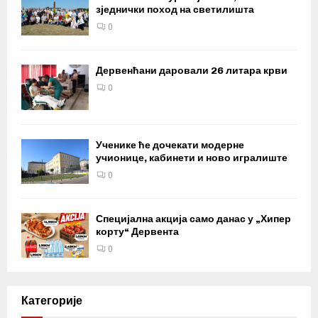
зједнички поход на светилишта
0
Дервенћани даровали 26 литара крви
0
Ученике ће дочекати модерне
учионице, кабинети и ново игралиште
0
Специјална акција само данас у „Хипер
корту“ Дервента
0
Категорије