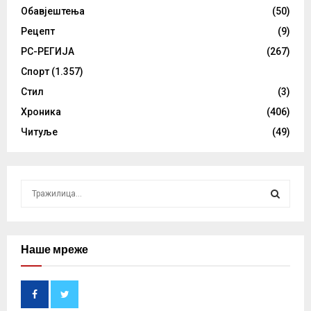
Обавјештења
(50)
Рецепт
(9)
РС-РЕГИЈА
(267)
Спорт
(1.357)
Стил
(3)
Хроника
(406)
Читуље
(49)
S
e
a
S
r
c
Наше мреже
E
h
f
A
o
r
R