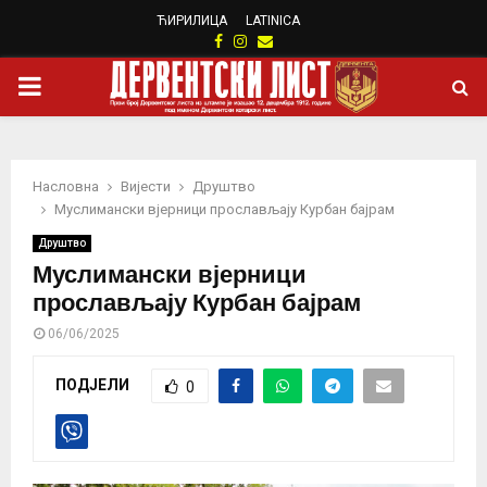
ЋИРИЛИЦА
LATINICA
Facebook
Instagram
Email
PRIMARY
MENU
Насловна
Вијести
Друштво
Муслимански вјерници прослављају Курбан бајрам
Друштво
Муслимански вјерници
прослављају Курбан бајрам
06/06/2025
ПОДЈЕЛИ
0