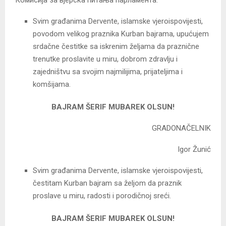
Svim građanima Dervente, islamske vjeroispovijesti,
povodom velikog praznika Kurban bajrama, upućujem
srdačne čestitke sa iskrenim željama da praznične
trenutke proslavite u miru, dobrom zdravlju i
zajedništvu sa svojim najmilijima, prijateljima i
komšijama.
BAJRAM ŠERIF MUBAREK OLSUN!
GRADONAČELNIK
Igor Žunić
Svim građanima Dervente, islamske vjeroispovijesti,
čestitam Kurban bajram sa željom da praznik
proslave u miru, radosti i porodičnoj sreći.
BAJRAM ŠERIF MUBAREK OLSUN!