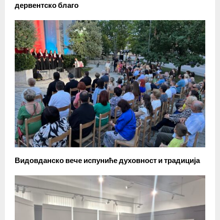
дервентско благо
Видовданско вече испуниће духовност и традиција