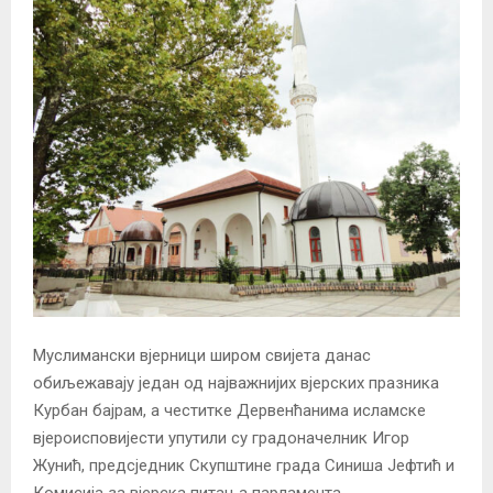
Муслимански вјерници широм свијета данас
обиљежавају један од најважнијих вјерских празника
Курбан бајрам, a честитке Дервенћанима исламске
вјероисповијести упутили су градоначелник Игор
Жунић, предсједник Скупштине града Синиша Јефтић и
Комисија за вјерска питања парламента.