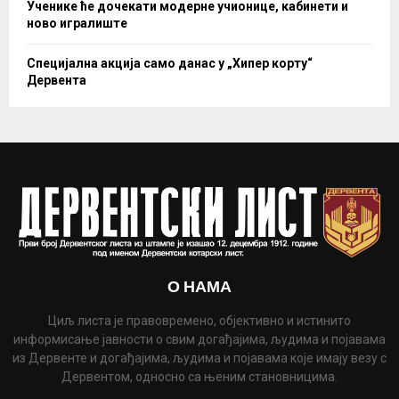
Ученике ће дочекати модерне учионице, кабинети и
ново игралиште
Специјална акција само данас у „Хипер корту“
Дервента
О НАМА
Циљ листа је правовремено, објективно и истинито
информисање јавности о свим догађајима, људима и појавама
из Дервенте и догађајима, људима и појавама које имају везу с
Дервентом, односно са њеним становницима.