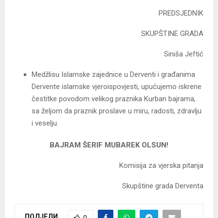
PREDSJEDNIK
SKUPŠTINE GRADA
Siniša Jeftić
Medžlisu Islamske zajednice u Derventi i građanima
Dervente islamske vjeroispovjesti, upućujemo iskrene
čestitke povodom velikog praznika Kurban bajrama,
sa željom da praznik proslave u miru, radosti, zdravlju
i veselju.
BAJRAM ŠERIF MUBAREK OLSUN
!
Komisija za vjerska pitanja
Skupštine grada Derventa
ПОДЈЕЛИ
0