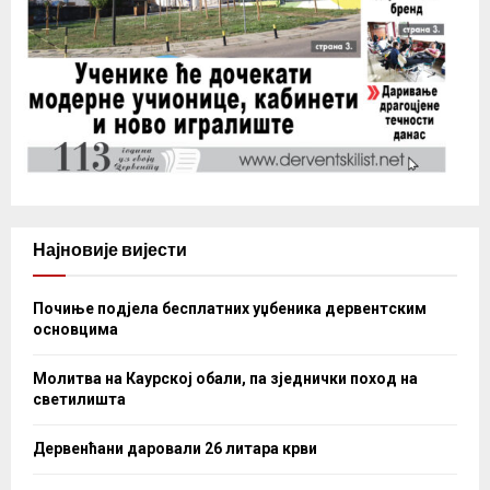
Најновије вијести
Почиње подјела бесплатних уџбеника дервентским
основцима
Молитва на Каурској обали, па зједнички поход на
светилишта
Дервенћани даровали 26 литара крви