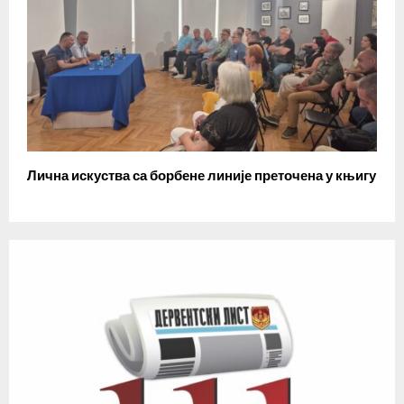
Лична искуства са борбене линије преточена у књигу