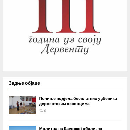
Задње објаве
Почиње подјела бесплатних уџбеника
дервентским основцима
0
Молитва на Каурској обали, па