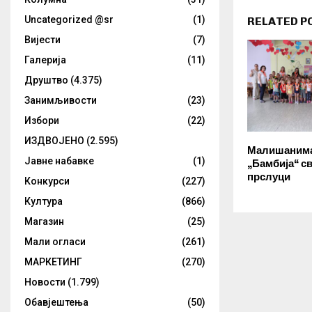
Uncategorized @sr
(1)
RELATED P
Вијести
(7)
Галерија
(11)
Друштво
(4.375)
Занимљивости
(23)
Избори
(22)
ИЗДВОЈЕНО
(2.595)
Малишанима 
Јавне набавке
(1)
„Бамбија“ с
прслуци
Конкурси
(227)
Култура
(866)
Магазин
(25)
Мали огласи
(261)
МАРКЕТИНГ
(270)
Новости
(1.799)
Обавјештења
(50)