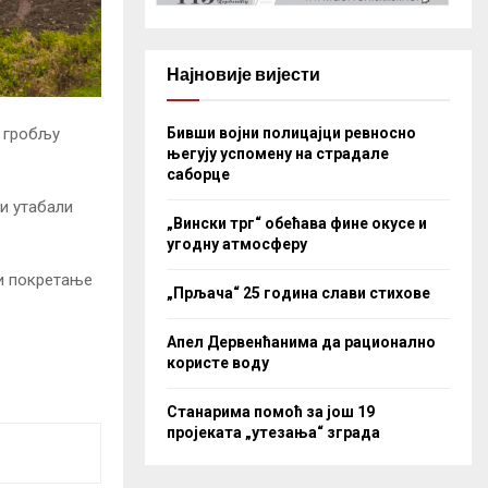
Најновије вијести
Бивши војни полицајци ревносно
а гробљу
његују успомену на страдале
саборце
 и утабали
„Вински трг“ обећава фине окусе и
угодну атмосферу
 и покретање
„Прљача“ 25 година слави стихове
Апел Дервенћанима да рационално
користе воду
Станарима помоћ за још 19
пројеката „утезања“ зграда