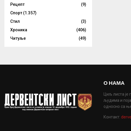
Рецепт
(9)
Спорт
(1.357)
Стил
(3)
Хроника
(406)
Читуље
(49)
О НАМА
Циљ листа је 
људима и поја
односно са њ
Контакт:
derve