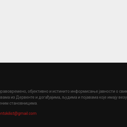
правовремено, објективно и истинито информисање јавности о сви
вама из Дервенте и догађајима, људима и појавама које имају вез
еним становницима.
ntskilist@gmail.com