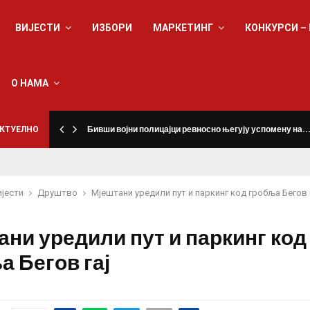
ВИЈЕСТИ
ИЗБОРИ
МАРКЕТИНГ
КОНКУРСИ –
О НАМА
КТУЕЛНО
Бивши војни полицајци ревносно његују успомену на
ијести
Друштво
Мјештани уредили пут и паркинг код гробља Бегов 
ани уредили пут и паркинг код
а Бегов гај