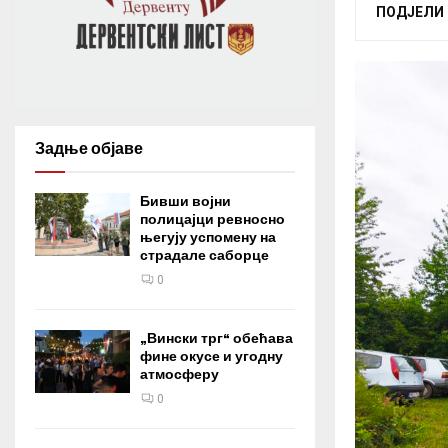
ПОДЈЕЛИ
Задње објаве
Бивши војни
полицајци ревносно
његују успомену на
страдале саборце
0
„Вински трг“ обећава
фине окусе и угодну
атмосферу
0