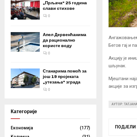
„Прљача“ 25 година
слави стихове
0
Апел Дервенћанима
Ангажовањем 
да рационално
Бегов гај и 
користе воду
0
Акцију је ин
шљунак.
Станарима помоћ за
још 19 пројеката
Мјештани нај
„утезања“ зграда
акције за из
0
АУТОР: ТАТЈАН
Категорије
ПОДЈЕЛИ
Eкономија
(177)
Kолумнa
(31)