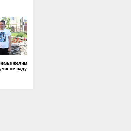
 знање желим
хуманом раду