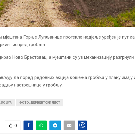
мјештана Горње Лупљанице протекле недјеље уређен је пут к
паркинг испред гробља.
ицирао Ново Брестовац, а мјештани су уз механизацију разгрнули
ављују да поред редовних акција кошења гробља у плану имају
градњу настрешнице у гробљу.
А КОЈИЋ
ФОТО: ДЕРВЕНТСКИ ЛИСТ
0