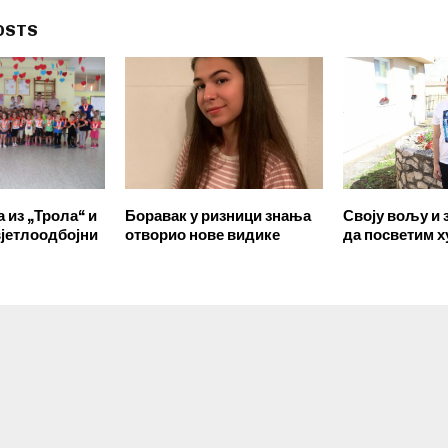
OSTS
из „Трола“ и
Боравак у ризници знања
Своју вољу и
вјетлоодбојни
отворио нове видике
да посветим 