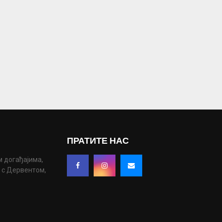
ПРАТИТЕ НАС
м догађајима,
у с Дервентом,