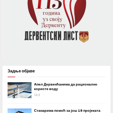
Задње објаве
Апел Дервенћанима да рационално
користе воду
0
Станарима помоћ за још 19 пројеката