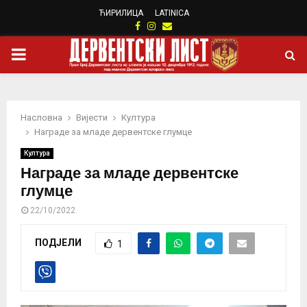
ЋИРИЛИЦА
LATINICA
Facebook
Instagram
Email
PRIMARY
MENU
Насловна
Вијести
Култура
Награде за младе дервентске глумце
Култура
Награде за младе дервентске
глумце
22/10/2022
ПОДЈЕЛИ
1