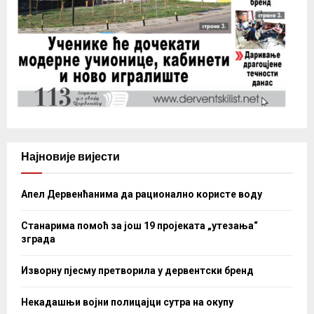
Најновије вијести
Апел Дервенћанима да рационално користе воду
Станарима помоћ за још 19 пројеката „утезања“
зграда
Изворну пјесму претворила у дервентски бренд
Некадашњи војни полицајци сутра на окупу