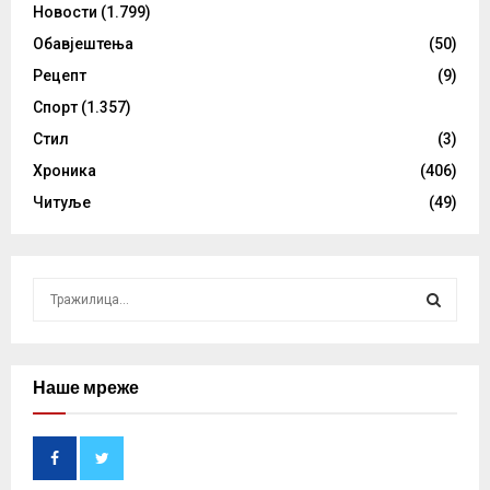
Новости
(1.799)
Обавјештења
(50)
Рецепт
(9)
Спорт
(1.357)
Стил
(3)
Хроника
(406)
Читуље
(49)
S
e
a
S
r
c
Наше мреже
E
h
f
A
o
r
R