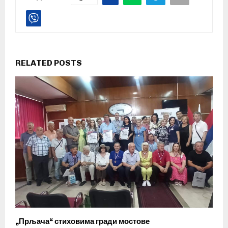
RELATED POSTS
„Прљача“ стиховима гради мостове