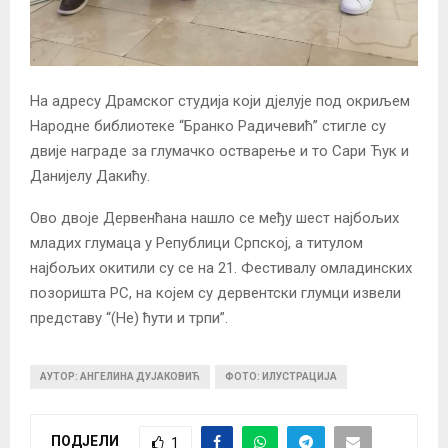
На адресу Драмског студија који дјелује под окриљем
Народне библиотеке “Бранко Радичевић” стигле су
двије награде за глумачко остварење и то Сари Ћук и
Данијелу Дакићу.
Ово двоје Дервенћана нашло се међу шест најбољих
младих глумаца у Републици Српској, а титулом
најбољих окитили су се на 21. Фестивалу омладинских
позоришта РС, на којем су дервентски глумци извели
представу “(Не) ћути и трпи”.
АУТОР: АНГЕЛИНА ДУЈАКОВИЋ
ФОТО: ИЛУСТРАЦИЈА
ПОДЈЕЛИ
1