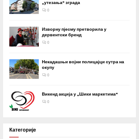
„утезања“ зграда
0
Изворну пјесму претворила у
дервентски бренд
0
Некадашњи војни полицајци сутра на
окупу
0
Викенд акција у „Шики маркетима“
0
Категорије