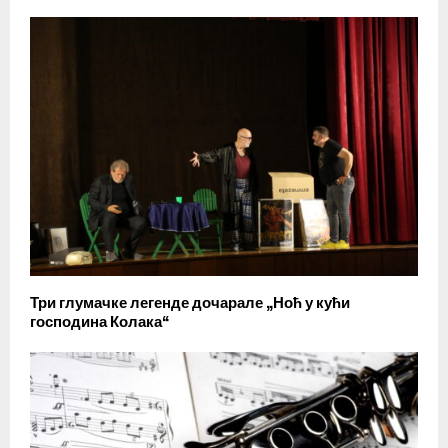
Три глумачке легенде дочарале „Ноћ у кући
господина Колака“