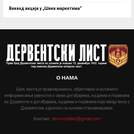
Викенд акција у „Шики маркетима“
О НАМА
Циљ листа је правовремено, објективно и истинито
информисање јавности о свим догађајима, људима и појавама
из Дервенте и догађајима, људима и појавама које имају везу с
Дервентом, односно са њеним становницима.
Контакт:
derventskilist@gmail.com