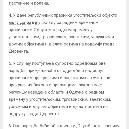
тјестенине и колача.
4. У дане републичких празника угоститељски објекти
могу да раде
у складу са радним временом
прописаним Одлуком о радном времену у
угоститељским, трговинским, занатским, услужним и
другим објектима и дјелатностима на подручју града
Дервента.
5. У случају поступања супротно одредбама ове
наредбе, примјењиваће се одредбе о надзору,
прописаним прекршајима и санкцијама за учињени
прекршај из Закона о празницима, закона које
регулишу наведене области и Одлуке о радном
времену у угоститељским, трговинским, занатским,
услужним и другим објектима и дјелатностима на
подручју града Дервента.
6. Ова наредба биће објављена у „Службеном гласнику