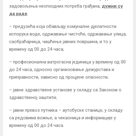
задовољења неопходних потреба грађана,
дужни су
да раде
:
– предузећа која обављају комуналне дјелатности:
испорука воде, одржавање чистоће, одржавање улица,
саобраћајница, чишћење јавних површина, и то у
времену од 00 до 24 часа;
– професионална ватрогасна јединица у времену од 00
до 24 часа, односно организовање дежурстава и
приправности, зависно од процјене опасности;
– јавне здравствене установе у складу са Законом о
здравственој заштити;
– јавни превоз путника – аутобуске станице, у складу
са редовима вожње, а чекаоница и информације у
времену од 00 до 24 часа.