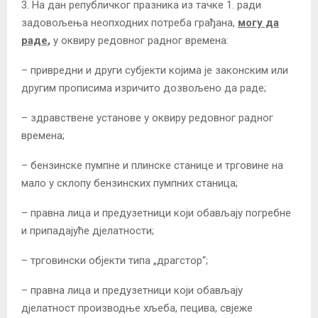
3. На дан републичког празника из тачке 1. ради
задовољења неопходних потреба грађана,
могу да
раде
,
у оквиру редовног радног времена:
– привредни и други субјекти којима је законским или
другим прописима изричито дозвољено да раде;
– здравствене установе у оквиру редовног радног
времена;
– бензинске пумпне и плинске станице и трговине на
мало у склопу бензинских пумпних станица;
– правна лица и предузетници који обављају погребне
и припадајуће дјелатности;
– трговински објекти типа „драгстор“;
– правна лица и предузетници који обављају
дјелатност производње хљеба, пецива, свјеже