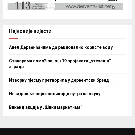
Најновије вијести
Апел Дервенћанима да рационално користе воду
Станарима помоћ за још 19 пројеката „утезања“
зграда
Изворну пјесму претворила у дервентски бренд
Некадашњи војни полицајци сутра на окупу
Викенд акција у „Шики маркетима“