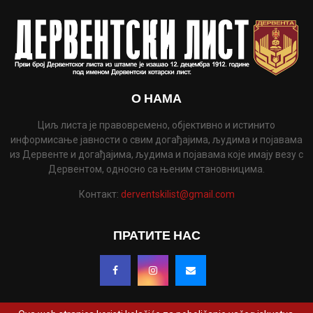
О НАМА
Циљ листа је правовремено, објективно и истинито
информисање јавности о свим догађајима, људима и појавама
из Дервенте и догађајима, људима и појавама које имају везу с
Дервентом, односно са њеним становницима.
Контакт:
derventskilist@gmail.com
ПРАТИТЕ НАС