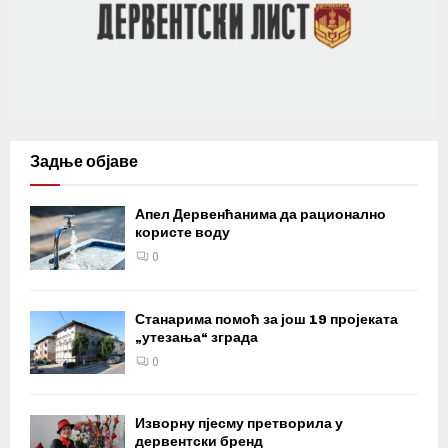
Задње објаве
Апел Дервенћанима да рационално
користе воду
0
Станарима помоћ за још 19 пројеката
„утезања“ зграда
0
Изворну пјесму претворила у
дервентски бренд