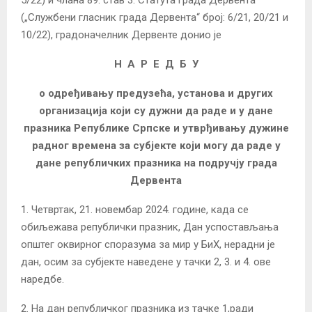
5/22) и члана 89. став 3. Статута града Дервента
(„Службени гласник града Дервента“ број: 6/21, 20/21 и
10/22), градоначелник Дервенте донио је
Н А Р Е Д Б У
о одређивању предузећа, установа и других
организација који су дужни да раде и
у дане
празника Републике Српске и утврђивању дужине
радног времена за субјекте који могу да раде у
дане републичких празника на подручју града
Дервента
1. Четвртак, 21. новембар 2024. године, када се
обиљежава републички празник, Дан успостављања
општег оквирног споразума за мир у БиХ, нерадни је
дан, осим за субјекте наведене у тачки 2, 3. и 4. ове
наредбе.
2. На дан републичког празника из тачке 1,ради