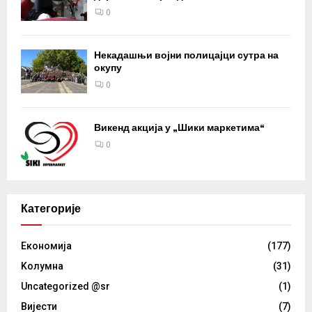
0
Некадашњи војни полицајци сутра на
окупу
0
Викенд акција у „Шики маркетима“
0
Категорије
Eкономија
(177)
Kолумнa
(31)
Uncategorized @sr
(1)
Вијести
(7)