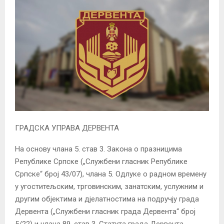
ГРАДСКА УПРАВА ДЕРВЕНТА
На основу члана 5. став 3. Закона о празницима
Републике Српске („Службени гласник Републике
Српске“ број 43/07), члана 5. Одлуке о радном времену
у угоститељским, трговинским, занатским, услужним и
другим објектима и дјелатностима на подручју града
Дервента („Службени гласник града Дервента“ број