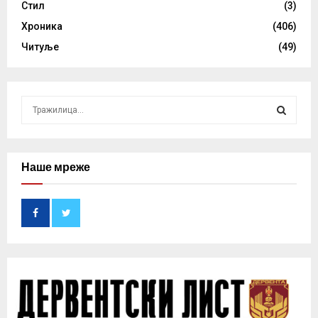
Стил
(3)
Хроника
(406)
Читуље
(49)
S
e
a
S
r
c
Наше мреже
E
h
f
A
o
r
R
:
C
H