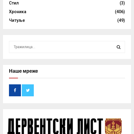
Стил
(3)
Хроника
(406)
Читуље
(49)
S
e
a
S
r
c
Наше мреже
E
h
f
A
o
r
R
:
C
H