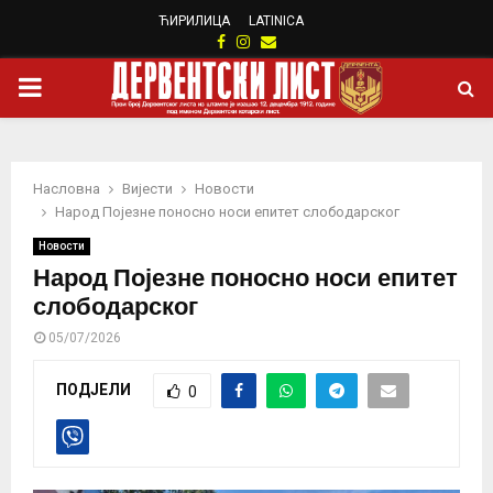
ЋИРИЛИЦА
LATINICA
Facebook
Instagram
Email
PRIMARY
MENU
Насловна
Вијести
Новости
Народ Појезне поносно носи епитет слободарског
Новости
Народ Појезне поносно носи епитет
слободарског
05/07/2026
ПОДЈЕЛИ
0