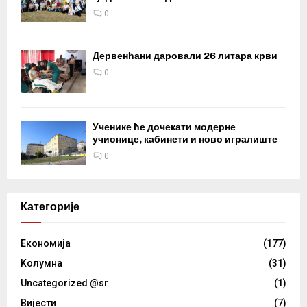
0
Дервенћани даровали 26 литара крви
0
Ученике ће дочекати модерне
учионице, кабинети и ново игралиште
0
Категорије
Eкономија
(177)
Kолумнa
(31)
Uncategorized @sr
(1)
Вијести
(7)