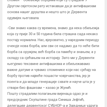
Другом свјетском рату истакавши да је антифашизам
основа нашег друштва и нешто што је Дервента
одувијек његовала.
-Сви знамо каква су времена, знамо да нека обиљежја
која су прије 30 и 50 година била страшна сада некако
постају нормална. Нас, вјероватно, у наредним периоду
очекује нова борба, али сви се надамо да то неће бити
борба са оружјем, већ борба са памећу и знањем, а у
складу са сјећањем на историју. Зато ми у Дервенти
његујемо тековине антифашизма и обиљежавамо
важне датуме и чувамо споменике који нас сјећају на
борбу против највеће пошасти човјечанства, јер је
поента и да младе генерације схвате и науче шта је у
ствари био фашизам – казао је Жунић.
Пошту страдалим полагањем вијенаца одао је и
предсједник Скупштине града Синиша Јефтић,
делегације дервентског СУБНОР-а и Заједнице удруга