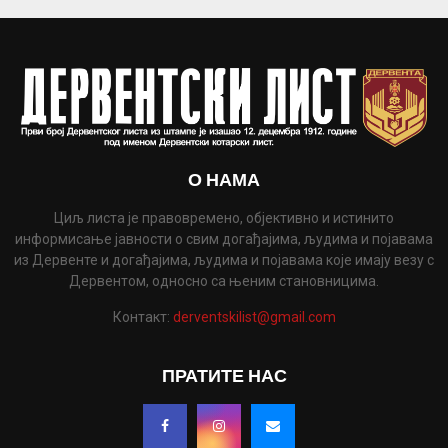
О НАМА
Циљ листа је правовремено, објективно и истинито
информисање јавности о свим догађајима, људима и појавама
из Дервенте и догађајима, људима и појавама које имају везу с
Дервентом, односно са њеним становницима.
Контакт:
derventskilist@gmail.com
ПРАТИТЕ НАС