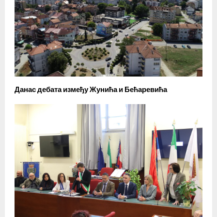
Данас дебата између Жунића и Бећаревића