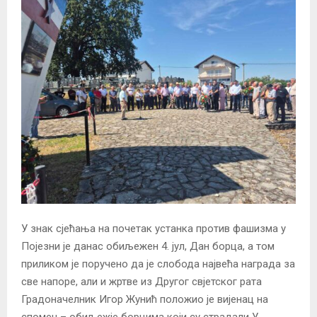
У знак сјећања на почетак устанка против фашизма у
Појезни је данас обиљежен 4. јул, Дан борца, а том
приликом је поручено да је слобода највећа награда за
све напоре, али и жртве из Другог свјетског рата
Градоначелник Игор Жунић положио је вијенац на
спомен – обиљежје борцима који су страдали У