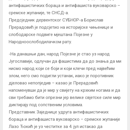
антифашистичких бораца и антифашиста вуковарско –
сремске жупаније, те СНСД-а.
Предсједник дервентског СУБНОР-а Борислав
Прерадовић је подсјетио на историјске чињенице и
слободарске подвиге мјештана Појезне у
Народноослободилачком рату.
-На данашњи дан, народ Појезне је стао уз народ
Југославије, одлучан да фашистима да до знања да ми
нисмо народ који се боји и који клечи пред највећим
злом, него смо подигли устанак, иако је поротивник
дјеловао непопједив – казао је Прерадовић
напоменувши да је мир у свијету на крхким ногама и да
сви требамо бити опрезни јер велике свјетске силе мир
диктирају под сопственим условима.
Представник Заједнице удруга антифашистичких
бораца и антифашиста вуковарско – сремске жупаније
Лазо Ђокић је уз честитке за 4. јул истакао да