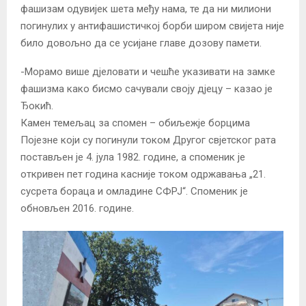
фашизам одувијек шета међу нама, те да ни милиони
погинулих у антифашистичкој борби широм свијета није
било довољно да се усијане главе дозову памети.
-Морамо више дјеловати и чешће указивати на замке
фашизма како бисмо сачували своју дјецу – казао је
Ђокић.
Камен темељац за спомен – обиљежје борцима
Појезне који су погинули током Другог свјетског рата
постављен је 4. јула 1982. године, а споменик је
откривен пет година касније током одржавања „21.
сусрета бораца и омладине СФРЈ“. Споменик је
обновљен 2016. године.