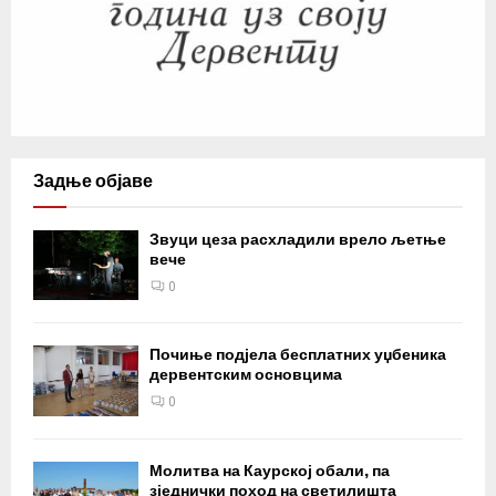
Задње објаве
Звуци цеза расхладили врело љетње
вече
0
Почиње подјела бесплатних уџбеника
дервентским основцима
0
Молитва на Каурској обали, па
зједнички поход на светилишта