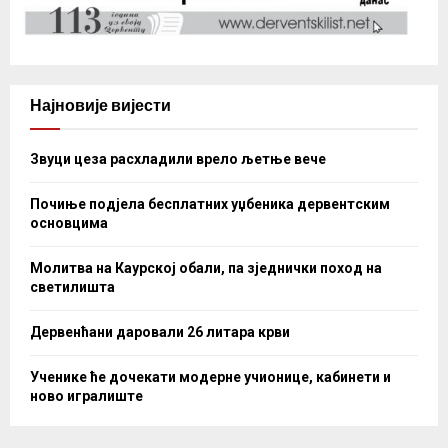
Најновије вијести
Звуци цеза расхладили врело љетње вече
Почиње подјела бесплатних уџбеника дервентским
основцима
Молитва на Каурској обали, па зједнички поход на
светилишта
Дервенћани даровали 26 литара крви
Ученике ће дочекати модерне учионице, кабинети и
ново игралиште