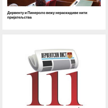
Дервенту и Пинероло вежу нераскидиве нити
пријатељства