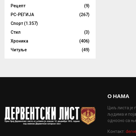
Рецепт
(9)
РС-РЕГИЈА
(267)
Спорт
(1.357)
Стил
(3)
Хроника
(406)
Читуље
(49)
О НАМА
Циљ листа је 
људима и поја
односно са њ
Контакт:
derve