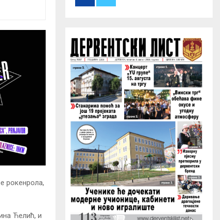
r
R
:
C
H
ве рокенрола,
ина Ћелић, и