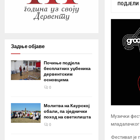
ПОДЈЕЛИ
Задње објаве
Почиње подјела
бесплатних уџбеника
дервентским
основцима
0
Молитва на Каурској
обали, па зједнички
Музички фест
поход на светилишта
младалачког 
0
Фестивал је п