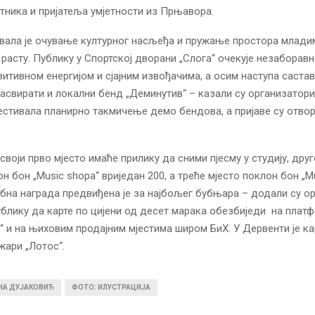
тника и пријатеља умјетности из Прњавора.
вала је очување културног насљеђа и пружање простора млади
и расту. Публику у Спортској дворани „Слога“ очекује незаборавн
итивном енергијом и сјајним извођачима, а осим наступа састава
засвирати и локални бенд „Деминутив“ – казали су организатор
фестивала планирно такмичење демо бендова, а пријаве су отвор
своји прво мјесто имаће прилику да сними пјесму у студију, друг
н бон „Music shopa“ вриједан 200, а треће мјесто поклон бон „M
бна награда предвиђена је за најбољег бубњара – додали су о
ублику да карте по цијени од десет марака обезбиједи на плат
а“ и на њиховим продајним мјестима широм БиХ. У Дервенти је ка
жари „Лотос“.
ИНА ДУЈАКОВИЋ
ФОТО: ИЛУСТРАЦИЈА