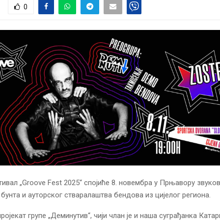
0
ивал „Groove Fest 2025“ спојиће 8. новембра у Прњавору звуко
бунта и ауторског стваралаштва бендова из цијелог региона.
ројекат групе „Деминутив“, чији члан је и наша суграђанка Катар