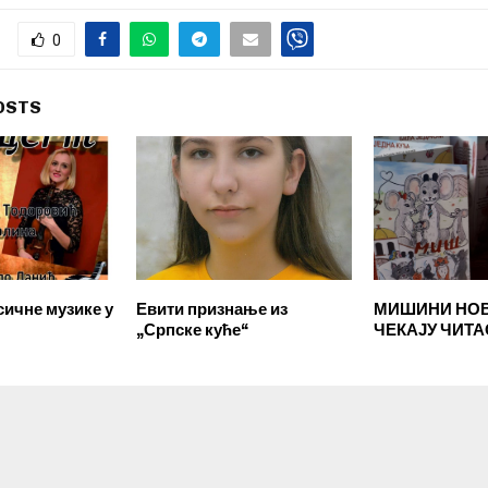
0
OSTS
сичне музике у
Евити признање из
МИШИНИ НОВ
„Српске куће“
ЧЕКАЈУ ЧИТ