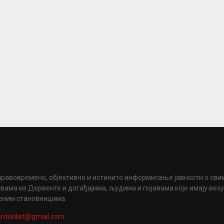
правовремено, објективно и истинито информисање јавности о сви
вама из Дервенте и догађајима, људима и појавама које имају вез
еним становницима.
ntskilist@gmail.com