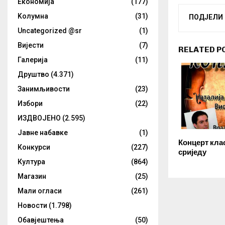
Eкономија
(177)
Kолумнa
(31)
ПОДЈЕЛИ
Uncategorized @sr
(1)
Вијести
(7)
RELATED P
Галерија
(11)
Друштво
(4.371)
Занимљивости
(23)
Избори
(22)
ИЗДВОЈЕНО
(2.595)
Јавне набавке
(1)
Концерт кла
Конкурси
(227)
сриједу
Култура
(864)
Магазин
(25)
Мали огласи
(261)
Новости
(1.798)
Обавјештења
(50)