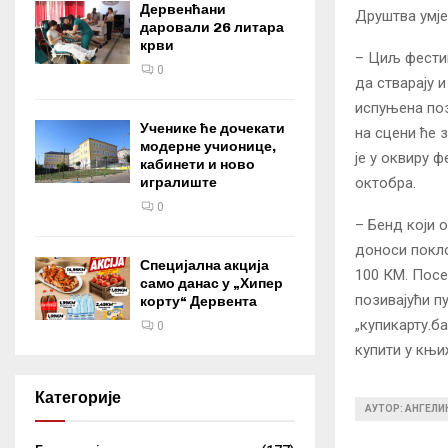
Дервенћани
Друштва умје
даровали 26 литара
крви
– Циљ фести
0
да стварају 
испуњена поз
Ученике ће дочекати
на сцени ће 
модерне учионице,
је у оквиру 
кабинети и ново
октобра.
игралиште
0
– Бенд који о
доноси покло
Специјална акција
100 КМ. Посе
само данас у „Хипер
позивајући п
корту“ Дервента
„купикарту.б
0
купити у књи
Категорије
АУТОР: АНГЕЛ