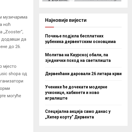
м музичарима
Најновије вијести
а ноћ
 „Zooster“,
Почиње подјела бесплатних
и додавши да
уџбеника дервентским основцима
ене до 26.
Молитва на Каурској обали, па
зједнички поход на светилишта
о мјесто
usic shopa од
Дервенћани даровали 26 литара крви
рганизатори
Ученике ће дочекати модерне
форми
учионице, кабинети и ново
рте могуће
игралиште
Специјална акција само данас у
„Хипер корту“ Дервента