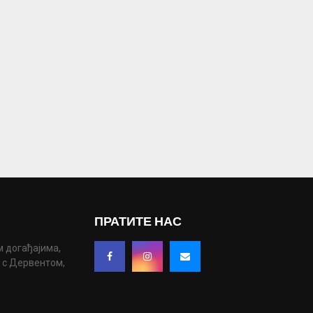
ПРАТИТЕ НАС
м догађајима,
у с Дервентом,