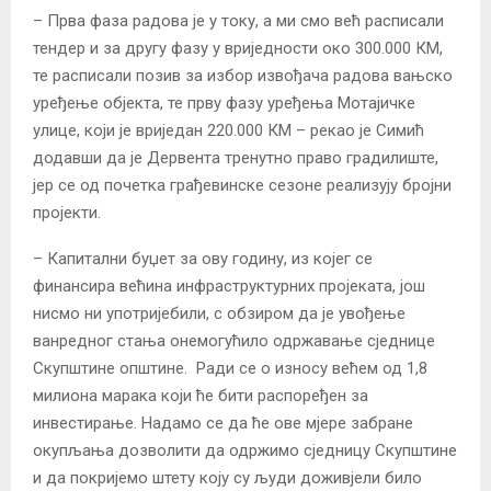
– Прва фаза радова је у току, а ми смо већ расписали
тендер и за другу фазу у вриједности око 300.000 КМ,
те расписали позив за избор извођача радова вањско
уређење објекта, те прву фазу уређења Мотајичке
улице, који је вриједан 220.000 КМ – рекао је Симић
додавши да је Дервента тренутно право градилиште,
јер се од почетка грађевинске сезоне реализују бројни
пројекти.
– Капитални буџет за ову годину, из којег се
финансира већина инфраструктурних пројеката, још
нисмо ни употријебили, с обзиром да је увођење
ванредног стања онемогућило одржавање сједнице
Скупштине општине. Ради се о износу већем од 1,8
милиона марака који ће бити распоређен за
инвестирање. Надамо се да ће ове мјере забране
окупљања дозволити да одржимо сједницу Скупштине
и да покријемо штету коју су људи доживјели било