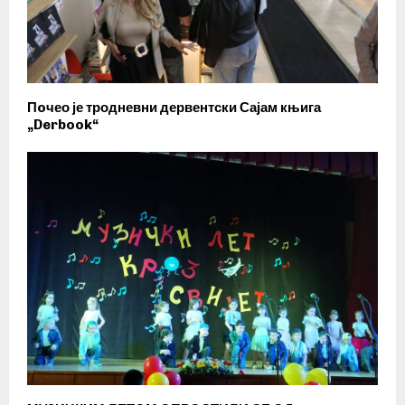
Пoчео је тродневни дервентски Сајам књига
„Derbook“