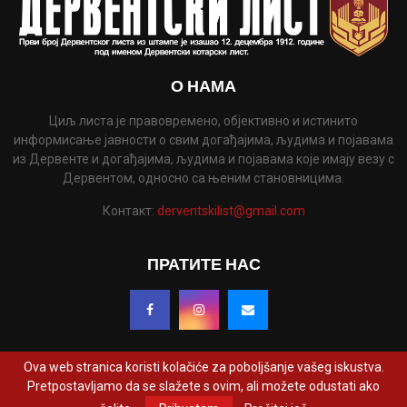
О НАМА
Циљ листа је правовремено, објективно и истинито
информисање јавности о свим догађајима, људима и појавама
из Дервенте и догађајима, људима и појавама које имају везу с
Дервентом, односно са њеним становницима.
Контакт:
derventskilist@gmail.com
ПРАТИТЕ НАС
Ova web stranica koristi kolačiće za poboljšanje vašeg iskustva.
Pretpostavljamo da se slažete s ovim, ali možete odustati ako
@2022 - www.derventskilist.net. Сва права задржана. Дизајнирао и развио