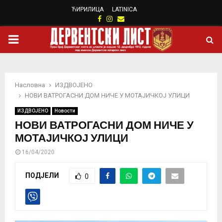
ЋИРИЛИЦА
LATINICA
Facebook
Instagram
Email
PRIMARY
MENU
Насловна
ИЗДВОЈЕНО
НОВИ ВАТРОГАСНИ ДОМ НИЧЕ У МОТАЈИЧКОЈ УЛИЦИ
ИЗДВОЈЕНО
Новости
НОВИ ВАТРОГАСНИ ДОМ НИЧЕ У
МОТАЈИЧКОЈ УЛИЦИ
16/04/2020
ПОДЈЕЛИ
0