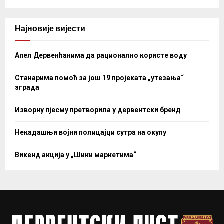
Најновије вијести
Апел Дервенћанима да рационално користе воду
Станарима помоћ за још 19 пројеката „утезања“
зграда
Изворну пјесму претворила у дервентски бренд
Некадашњи војни полицајци сутра на окупу
Викенд акција у „Шики маркетима“