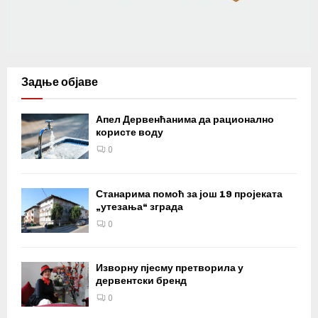
Задње објаве
Апел Дервенћанима да рационално
користе воду
0
Станарима помоћ за још 19 пројеката
„утезања“ зграда
0
Изворну пјесму претворила у
дервентски бренд
0