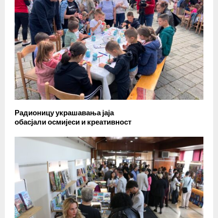
Радионицу украшавања јаја
обасјали осмијеси и креативност