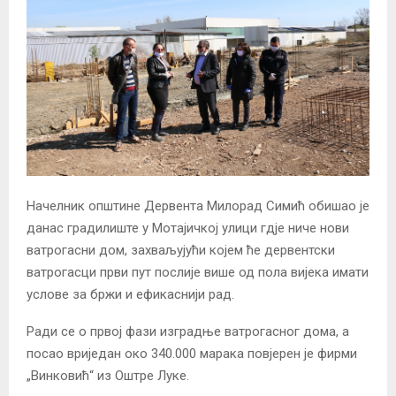
Начелник општине Дервента Милорад Симић обишао је
данас градилиште у Мотајичкој улици гдје ниче нови
ватрогасни дом, захваљујући којем ће дервентски
ватрогасци први пут послије више од пола вијека имати
услове за бржи и ефикаснији рад.
Ради се о првој фази изградње ватрогасног дома, а
посао вриједан око 340.000 марака повјерен је фирми
„Винковић“ из Оштре Луке.