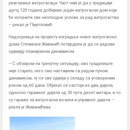
реаговање ватрогасаца. Част нам је да у традицији
дугој 120 година добијемо један ватрогасни дом који
ће испунити све неопходне услове за рад ватрогаства
– рекао је Пијетловић.
Надзорница на пројекту изградње новог ватрогасног
дома Споменка Живанић потврдила је да се радови
одвијају планираном динамиком.
– С обзиром на тренутну ситуацију, ово градилиште
није стајало, него смо наставили са радом пуном
динамиком, те се све одвија у складу са уговореним
роком од 60 дана. Објекат се састоји из два дијела,
односно гаражног дијела од 30 пута десет метара, и то
су гараже за ватрогасна возила и управног дијела –
рекла је Живанићева.