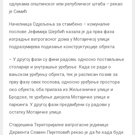
одлукама општинског или републичког штаба – рекао
је Симић.
Начелница Одјељења за стамбено – комуналне
послове Јефимија Шербић казала је да прва фаза
изградње ватрогасног дома у Мотајичкој улици
подразумијева подизање конструктукције објекта.
– У другој фази су фини радови, односно постављање
столарије и унутрашње уређење. Када се ради о
вањском уређењу објекта, тек је расписан позив за
прву фазу ових послова, односно уређење простора
око објекта, оба прилаза из Жељезничке улице и
Бродске, те уређење диојела Мотајичке улице и
паркинга. У другој фази предвиђени су радови у
остатку Мотајичке улице.
Старјешина Територијалне ватрогасне јединице
Дервента Славен Пијетловић рекао је да ће када буде