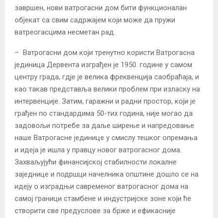
завршен, нови ватрогасни дом бити функционалан
објекат са свим садржајем који може да пружи
ватреогасцима несметан рад.
– Ватрогасни дом који тренутно користи Ватрогасна
јединица Дервента изграђен је 1950. године у самом
центру града, гдје је велика фреквенција саобраћаја, и
као такав представља велики проблем при изласку на
интервенције. Затим, гаражни и радни простор, који је
грађен по стандардима 50-тих година, није могао да
задовољи потребе за даље ширење и напредовање
наше Ватрогасне јединице у смислу тешког опремања
и идеја је ишла у правцу новог ватрогасног дома.
Захваљујући финансијској стабилности локалне
заједнице и подршци начелника општине дошло се на
идеју о изградњи савременог ватрогасног дома на
самој граници стамбене и индустријске зоне који ће
створити све предуслове за брже и ефикасније