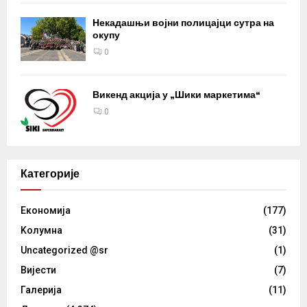
Некадашњи војни полицајци сутра на
окупу
0
Викенд акција у „Шики маркетима“
0
Категорије
Eкономија
(177)
Kолумнa
(31)
Uncategorized @sr
(1)
Вијести
(7)
Галерија
(11)