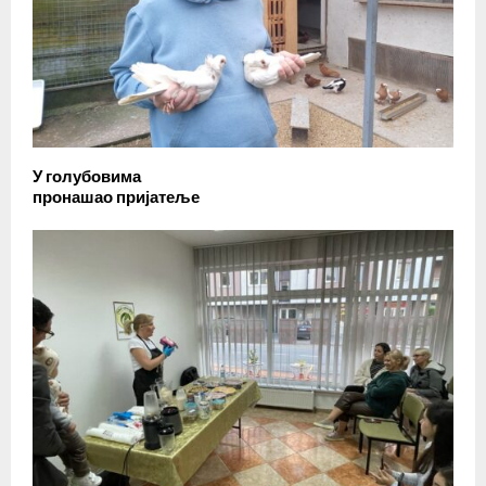
У голубовима
пронашао пријатеље