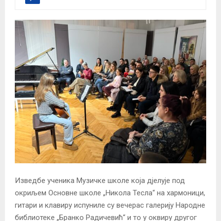
Изведбе ученика Музичке школе која дјелује под
окриљем Основне школе „Никола Тесла“ на хармоници,
гитари и клавиру испуниле су вечерас галерију Народне
библиотеке „Бранко Радичевић“ и то у оквиру другог