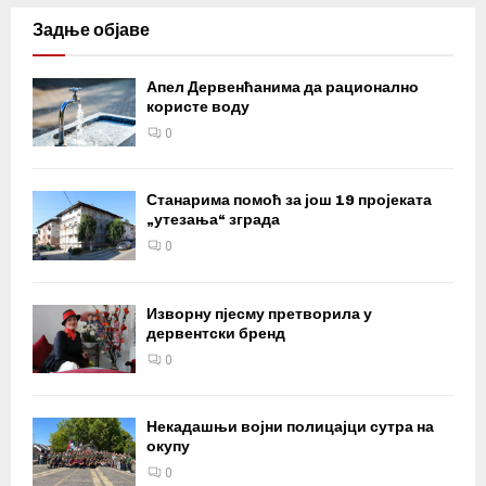
Задње објаве
Апел Дервенћанима да рационално
користе воду
0
Станарима помоћ за још 19 пројеката
„утезања“ зграда
0
Изворну пјесму претворила у
дервентски бренд
0
Некадашњи војни полицајци сутра на
окупу
0