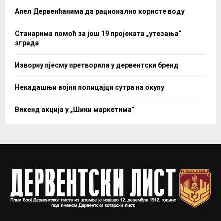
Апел Дервенћанима да рационално користе воду
Станарима помоћ за још 19 пројеката „утезања“
зграда
Изворну пјесму претворила у дервентски бренд
Некадашњи војни полицајци сутра на окупу
Викенд акција у „Шики маркетима“