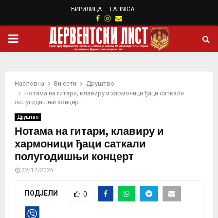
ЋИРИЛИЦА
LATINICA
Facebook
Instagram
Email
PRIMARY
MENU
Насловна
Вијести
Друштво
Нотама на гитари, клавиру и хармоници ђаци саткали
полугодишњи концерт
Друштво
Нотама на гитари, клавиру и
хармоници ђаци саткали
полугодишњи концерт
22/12/2025
ПОДЈЕЛИ
0