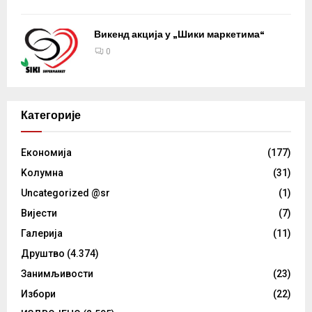
Викенд акција у „Шики маркетима“
0
Категорије
Eкономија
(177)
Kолумнa
(31)
Uncategorized @sr
(1)
Вијести
(7)
Галерија
(11)
Друштво
(4.374)
Занимљивости
(23)
Избори
(22)