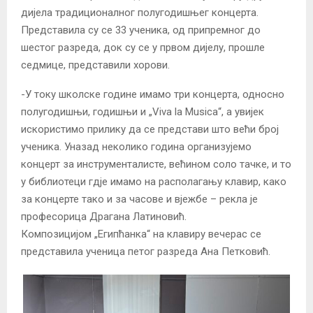
дијела традиционалног полугодишњег концерта.
Представила су се 33 ученика, од припремног до
шестог разреда, док су се у првом дијелу, прошле
седмице, представили хорови.
-У току школске године имамо три концерта, односно
полугодишњи, годишњи и „Viva la Musica“, а увијек
искористимо прилику да се представи што већи број
ученика. Уназад неколико година организујемо
концерт за инструменталисте, већином соло тачке, и то
у библиотеци гдје имамо на располагању клавир, како
за концерте тако и за часове и вјежбе – рекла је
професорица Драгана Латиновић.
Композицијом „Египћанка“ на клавиру вечерас се
представила ученица петог разреда Ана Петковић.