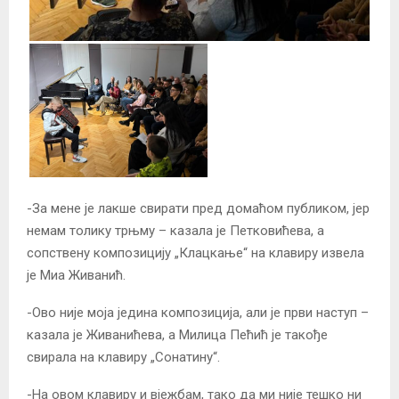
-За мене је лакше свирати пред домаћом публиком, јер
немам толику трњму – казала је Петковићева, а
сопствену композицију „Клацкање“ на клавиру извела
је Миа Живанић.
-Ово није моја једина композиција, али је први наступ –
казала је Живанићева, а Милица Пећић је такође
свирала на клавиру „Сонатину“.
-На овом клавиру и вјежбам, тако да ми није тешко ни