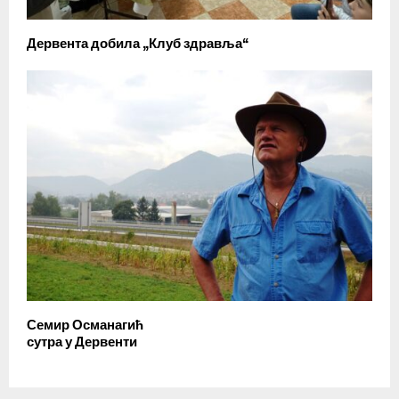
Дервента добила „Клуб здравља“
Семир Османагић
сутра у Дервенти