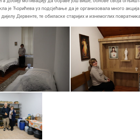
га добију мотивацију да бораве још више, обнове своја огњишт
кла је Ћорићева уз подсјећање да је организовала много акци
 дијелу Дервенте, те обиласке старијих и изнемоглих повратника