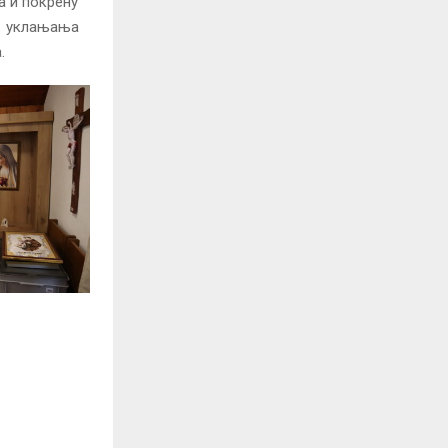
а и покрену
ја уклањања
.