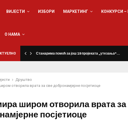
ВИЈЕСТИ
ИЗБОРИ
МАРКЕТИНГ
КОНКУРСИ –
О НАМА
КТУЕЛНО
Станарима помоћ за још 19 пројеката „утезања“…
ијести
Друштво
широм отворила врата за све добронамјерне посјетиоце
мира широм отворила врата за
намјерне посјетиоце