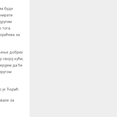
ма буде
онирати
 другим
 тога.
орићева за
ињење добрих
 својој кући,
ерујем да ће
упругом
 је Ћорић.
хвале за