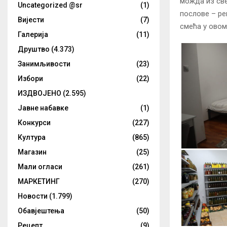
можда из све
Uncategorized @sr
(1)
послове – ре
Вијести
(7)
смећа у овом
Галерија
(11)
Друштво
(4.373)
Занимљивости
(23)
Избори
(22)
ИЗДВОЈЕНО
(2.595)
Јавне набавке
(1)
Конкурси
(227)
Култура
(865)
Магазин
(25)
Мали огласи
(261)
МАРКЕТИНГ
(270)
Новости
(1.799)
Обавјештења
(50)
Рецепт
(9)