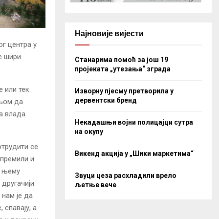
Најновије вијести
г центра у
е шири
Станарима помоћ за још 19
пројеката „утезања“ зграда
е или тек
Изворну пјесму претворила у
дервентски бренд
ељом да
да влада
Некадашњи војни полицајци сутра
на окупу
отрудити се
Викенд акција у „Шики маркетима“
опремили и
у њему
Звуци цеза расхладили врело
 другачији
љетње вече
 нам је да
 спавају, а