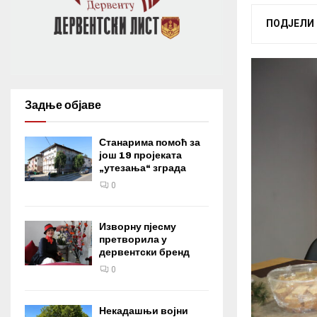
ПОДЈЕЛИ
Задње објаве
Станарима помоћ за
још 19 пројеката
„утезања“ зграда
0
Изворну пјесму
претворила у
дервентски бренд
0
Некадашњи војни