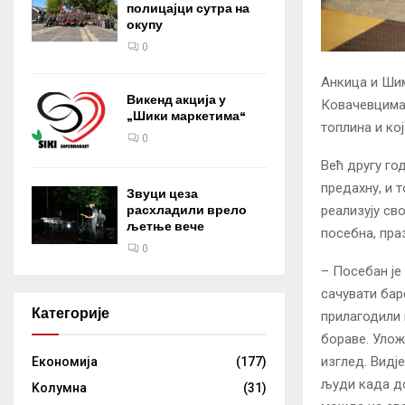
полицајци сутра на
окупу
0
Анкица и Шим
Викенд акција у
Ковачевцима 
„Шики маркетима“
топлина и ко
0
Већ другу го
предахну, и 
Звуци цеза
реализују сво
расхладили врело
љетње вече
посебна, пра
0
– Посебан је
сачувати бар
Категорије
прилагодили 
бораве. Улож
изглед. Видје
Eкономија
(177)
људи када до
Kолумнa
(31)