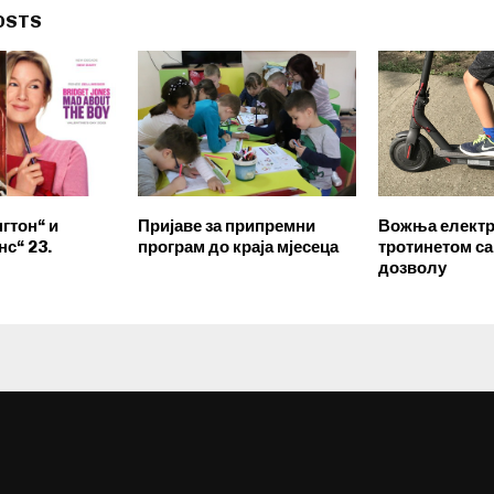
OSTS
гтон“ и
Пријаве за припремни
Вожња елект
нс“ 23.
програм до краја мјесеца
тротинетом са
дозволу