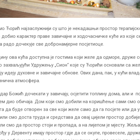
о Ћорић најзаслужнији су што је некадашњи простор терапијско
добио карактер праве завичајне и ходочасничке куће из које с
ја радо дочекује све добронамјерне посјетиоце.
дину ова кућа доступна је гостима који желе да одморе, друже с
то захваљујући Удружењу „Сион“ које су Ћорићи основали са ж
ју идеју духовне и завичајне обнове. Ових дана, пак, у кући вла
знична атмосфера.
 дар Божић дочекати у завичају, осјетити топлину дома, али и п
ем дио обичаја. Дом који смо добили на коришћење сами смо 
га да буде отворен за све који желе само да га посјете или да 
или смо доста труда и средстава да овај цијели простор добије
ли смо да простор стоји и пропада, а на лијепом је мјесту. Жеља
ђу у Дервенту имају простор гдје да се окупе, провеселе, друже,