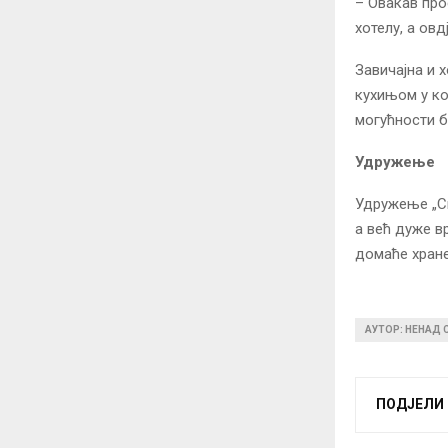
– Овакав про
хотелу, а овд
Завичајна и 
кухињом у ко
могућности б
Удружење
Удружење „Си
а већ дуже в
домаће хране
АУТОР: НЕНАД
ПОДЈЕЛИ