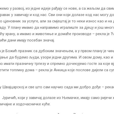
жемо у развој, из једне идеје рађају се нове, а са жељом да сви
авак у завичају и код нас. Сви они који долазе код нас могу д
 цјеновник за услуге, али за смјештај је то неки износ као и на
раду. У плану имамо да направимо игралиште за дјецу и још много
у храну, а имамо и животиње и домаће производе – рекла је Ћ
ићи дани имају посебан значај.
 је Божић празник са дубоким значењем, а у првом плану је ч
ојање да будемо људи, узори једни другима. И овом дому, као и у
о имати празничну трпезу и спремно дочекујемо госте за које вј
јетити топлину дома – рекла је Анкица које послове дијели са с
у Швајцарској и све што сам научио сада ми добро дође – рекао
 Јуричић, који у завичај долазе из Њемачке, имају само ријечи 
ичајне и ходочасничке куће.