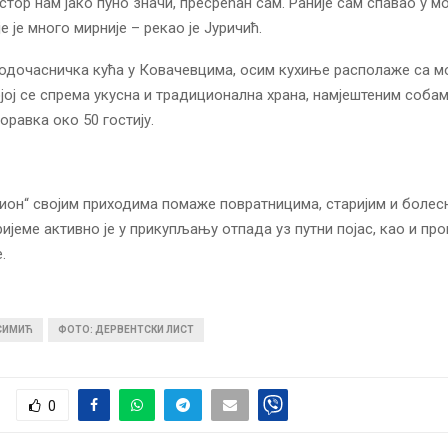
стор нам јако пуно значи, пресрећан сам. Раније сам спавао у м
је је много мирније – рекао је Јуричић.
ходочасничка кућа у Ковачевцима, осим кухиње располаже са 
јој се спрема укусна и традиционална храна, намјештеним собам
оравка око 50 гостију.
он“ својим приходима помаже повратницима, старијим и болес
ријеме активно је у прикупљању отпада уз путни појас, као и п
.
 СИМИЋ
ФОТО: ДЕРВЕНТСКИ ЛИСТ
0