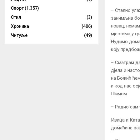
Спорт
(1.357)
– Стално ула
Стил
(3)
занимљив бор
новац, немамо
Хроника
(406)
мјестима у г
Читуље
(49)
Нудимо домаћ
коју предбож
– Сматрам да
дјела и наст
на Божић ћем
и код нас ос
Шимом.
– Радио сам 
Ивица и Ката
домаћине зав