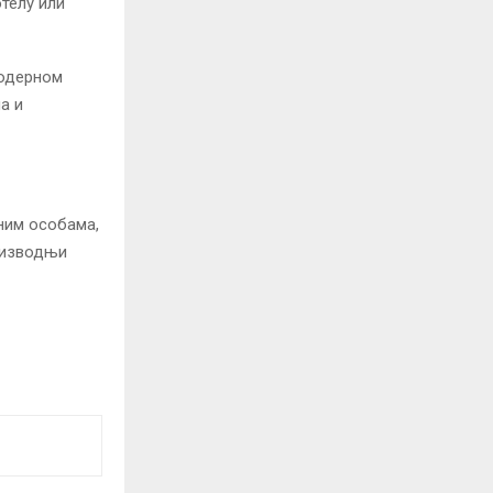
отелу или
модерном
а и
ним особама,
роизводњи