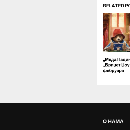
RELATED P
„Меда Падин
„Бриџет Џоу
фебруара
О НАМА