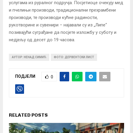
услугама из руралног подручја. Посјетиоце очекују мед
и пчелињи производи, традиционални прехрамбени
производи, те производи кућне радиности,
рукотворине и сувенири – најавали су из „Липе“
позивајући суграђане да посјете изложбу у суботу и
недјељу од десет до 19 часова.
АУТОР: НЕНАД СИМИЋ
ФОТО: ДЕРВЕНТСКИ ЛИСТ
ПОДЈЕЛИ
0
RELATED POSTS