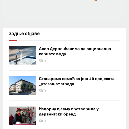
Задње објаве
Апел Дервенћанима да рационално
користе воду
0
Станарима помоћ за још 19 пројеката
„утезања“ зграда
0
Изворну пјесму претворила у
дервентски бренд
0