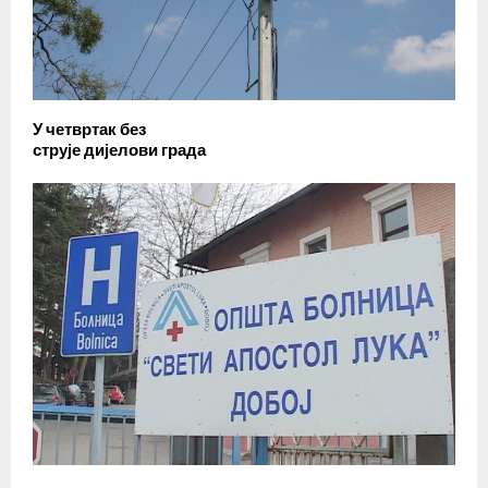
У четвртак без
струје дијелови града