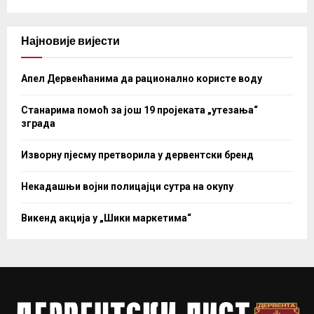
Најновије вијести
Апел Дервенћанима да рационално користе воду
Станарима помоћ за још 19 пројеката „утезања“
зграда
Изворну пјесму претворила у дервентски бренд
Некадашњи војни полицајци сутра на окупу
Викенд акција у „Шики маркетима“