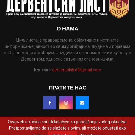
О НАМА
Циљ листа је правовремено, објективно и истинито
информисање јавности о свим догађајима, људима и појавама
из Дервенте и догађајима, људима и појавама које имају везу с
Дервентом, односно са њеним становницима.
Контакт:
derventskilist@gmail.com
ПРАТИТЕ НАС
Ova web stranica koristi kolačiće za poboljšanje vašeg iskustva.
Pretpostavljamo da se slažete s ovim, ali možete odustati ako
@2022 - www.derventskilist.net. Сва права задржана. Дизајнирао и развио