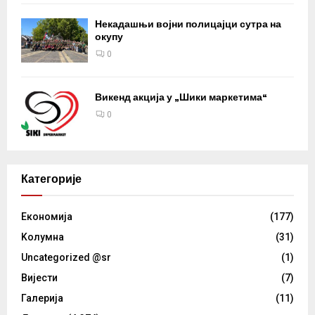
Некадашњи војни полицајци сутра на
окупу
0
Викенд акција у „Шики маркетима“
0
Категорије
Eкономија
(177)
Kолумнa
(31)
Uncategorized @sr
(1)
Вијести
(7)
Галерија
(11)