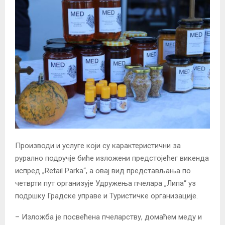
Производи и услуге који су карактеристични за
рурално подручје биће изложени предстојећег викенда
испред „Retail Parka“, а овај вид представљања по
четврти пут организује Удружења пчелара „Липа“ уз
подршку Градске управе и Туристичке организације.
– Изложба је посвећена пчеларству, домаћем меду и