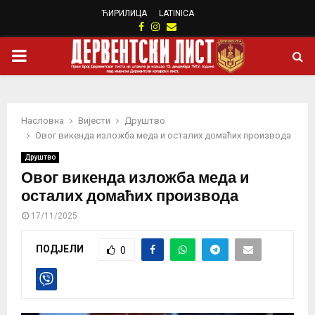
ЋИРИЛИЦА
LATINICA
Facebook
Instagram
Email
PRIMARY
MENU
Насловна
Вијести
Друштво
Овог викенда изложба меда и осталих домаћих производа
Друштво
Овог викенда изложба меда и
осталих домаћих производа
17/11/2025
ПОДЈЕЛИ
0