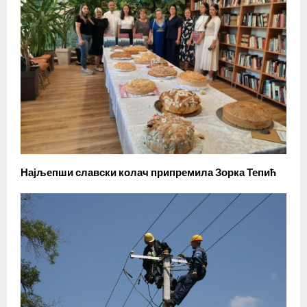
Најљепши славски колач припремила Зорка Тепић