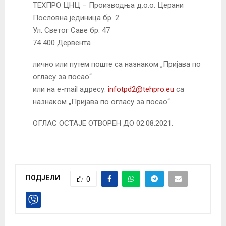
ТЕХПРО ЦНЦ – Производња д.о.о. Церани
Пословна јединица бр. 2
Ул. Светог Саве бр. 47
74 400 Дервента
лично или путем поште са назнаком „Пријава по
огласу за посао“
или на e-mail адресу:
infotpd2@tehpro.eu
са
назнаком „Пријава по огласу за посао“.
ОГЛАС ОСТАЈЕ ОТВОРЕН ДО 02.08.2021.
ПОДЈЕЛИ
0