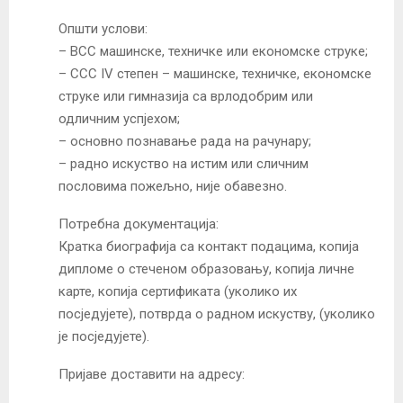
Општи услови:
– ВСС машинске, техничке или економске струке;
– ССС IV степен – машинске, техничке, економске
струке или гимназија са врлодобрим или
одличним успјехом;
– основно познавање рада на рачунару;
– радно искуство на истим или сличним
пословима пожељно, није обавезно.
Потребна документација:
Кратка биографија са контакт подацима, копија
дипломе о стеченом образовању, копија личне
карте, копија сертификата (уколико их
посједујете), потврда о радном искуству, (уколико
је посједујете).
Пријаве доставити на адресу: