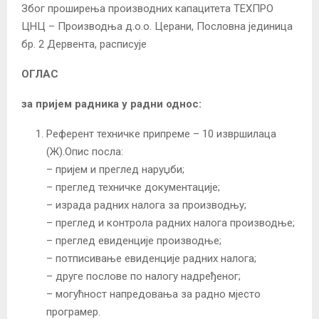
Због проширења производних капацитета ТЕХПРО
ЦНЦ – Производња д.о.о. Церани, Пословна јединица
бр. 2 Дервента, расписује
ОГЛАС
за пријем радника у радни однос:
Референт техничке припреме – 10 извршилаца
(Ж).Опис посла:
– пријем и преглед наруџби;
– преглед техничке документације;
– израда радних налога за производњу;
– преглед и контрола радних налога производње;
– преглед евиденције производње;
– потписивање евиденције радних налога;
– друге послове по налогу надређеног;
– могућност напредовања за радно мјесто
програмер.