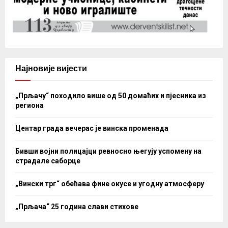
Најновије вијести
„Прљачу“ походило више од 50 домаћих и пјесника из
региона
Центар града вечерас је винска променада
Бивши војни полицајци ревносно његују успомену на
страдале саборце
„Вински трг“ обећава фине окусе и угодну атмосферу
„Прљача“ 25 година слави стихове