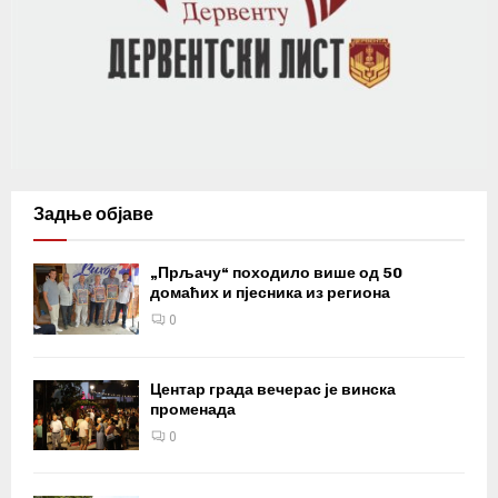
Задње објаве
„Прљачу“ походило више од 50
домаћих и пјесника из региона
0
Центар града вечерас је винска
променада
0