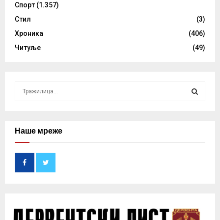
Спорт
(1.357)
Стил
(3)
Хроника
(406)
Читуље
(49)
S
e
a
S
r
c
Наше мреже
E
h
f
A
o
r
R
:
C
H