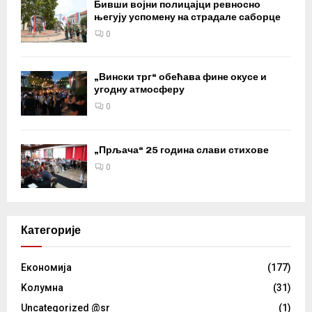
Бивши војни полицајци ревносно
његују успомену на страдале саборце
0
„Вински трг“ обећава фине окусе и
угодну атмосферу
0
„Прљача“ 25 година слави стихове
0
Категорије
Eкономија
(177)
Kолумнa
(31)
Uncategorized @sr
(1)