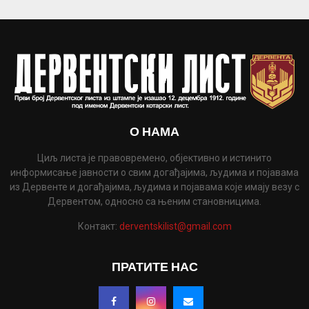
О НАМА
Циљ листа је правовремено, објективно и истинито
информисање јавности о свим догађајима, људима и појавама
из Дервенте и догађајима, људима и појавама које имају везу с
Дервентом, односно са њеним становницима.
Контакт:
derventskilist@gmail.com
ПРАТИТЕ НАС