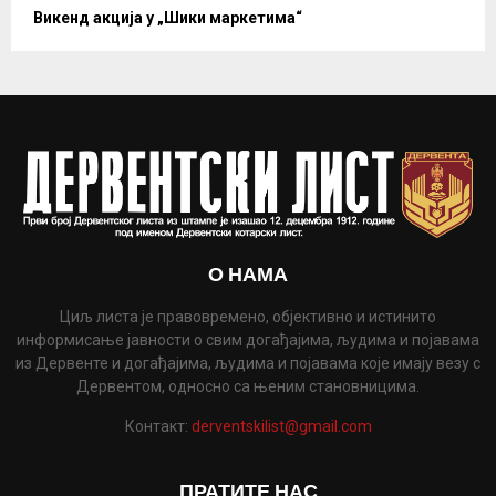
Викенд акција у „Шики маркетима“
О НАМА
Циљ листа је правовремено, објективно и истинито
информисање јавности о свим догађајима, људима и појавама
из Дервенте и догађајима, људима и појавама које имају везу с
Дервентом, односно са њеним становницима.
Контакт:
derventskilist@gmail.com
ПРАТИТЕ НАС