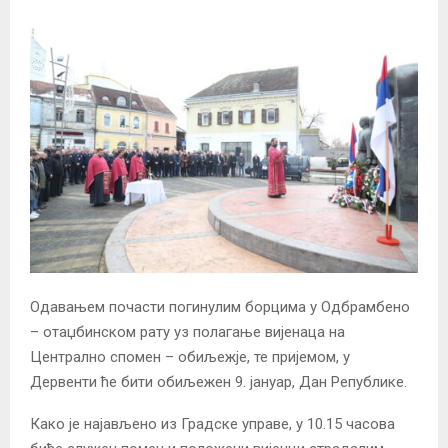
Одавањем почасти погинулим борцима у Одбрамбено
– отаџбинском рату уз полагање вијенаца на
Централно спомен – обиљежје, те пријемом, у
Дервенти ће бити обиљежен 9. јануар, Дан Републике.
Како је најављено из Градске управе, у 10.15 часова