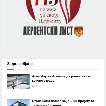
Задње објаве
Апел Дервенћанима да рационално
користе воду
0
Станарима помоћ за још 19 пројеката
„утезања“ зграда