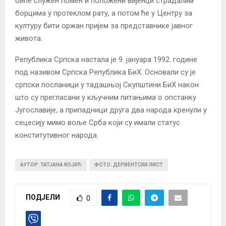
биће служен помен и положени вијенци страдалим
борцима у протеклом рату, а потом ће у Центру за
културу бити оржан пријем за представнике јавног
живота.
Република Српска настала је 9. јануара 1992. године
под називом Српска Република БиХ. Основали су је
српски посланици у тадашњој Скупштини БиХ након
што су прегласани у кључним питањима о опстанку
Југославије, а припадници друга два народа кренули у
сецесију мимо воље Срба који су имали статус
конститутивног народа.
АУТОР: ТАТЈАНА КОЈИЋ
ФОТО: ДЕРВЕНТСКИ ЛИСТ
ПОДЈЕЛИ
0