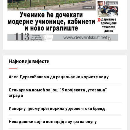
Најновије вијести
Апел Дервенћанима да рационално користе воду
Станарима помоћ за још 19 пројеката „утезања“
зграда
Изворну пјесму претворила у дервентски бренд
Некадашњи војни полицајци сутра на окупу