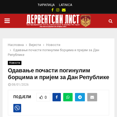
ЋИРИЛИЦА
LATINICA
Facebook
Instagram
Email
PRIMARY
MENU
Насловна
Вијести
Новости
Одавање почасти погинулим борцима и пријем за Дан
Републике
Новости
Одавање почасти погинулим
борцима и пријем за Дан Републике
08/01/2026
ПОДЈЕЛИ
0