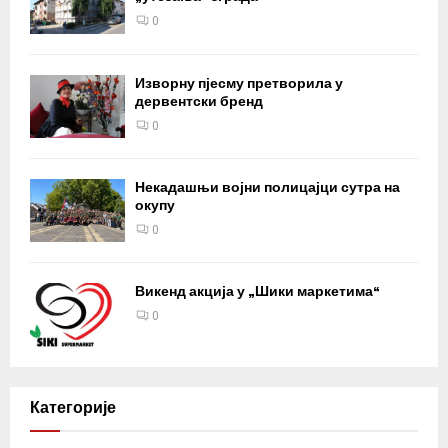
0
Изворну пјесму претворила у
дервентски бренд
0
Некадашњи војни полицајци сутра на
окупу
0
Викенд акција у „Шики маркетима“
0
Категорије