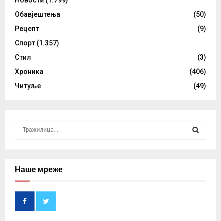
Обавјештења
(50)
Рецепт
(9)
Спорт
(1.357)
Стил
(3)
Хроника
(406)
Читуље
(49)
S
e
a
S
r
c
Наше мреже
E
h
f
A
o
r
R
: