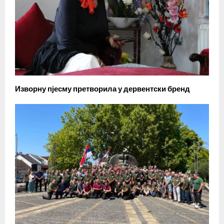
Изворну пјесму претворила у дервентски бренд