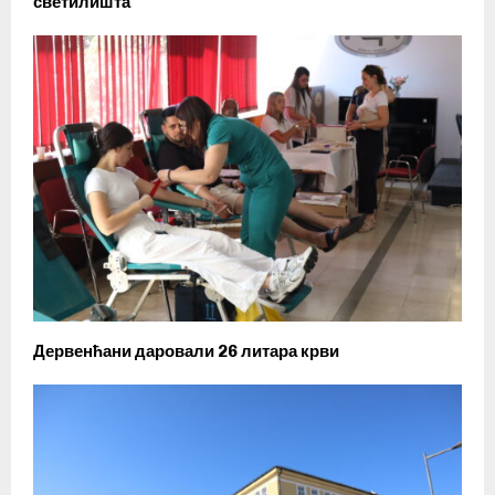
светилишта
Дервенћани даровали 26 литара крви