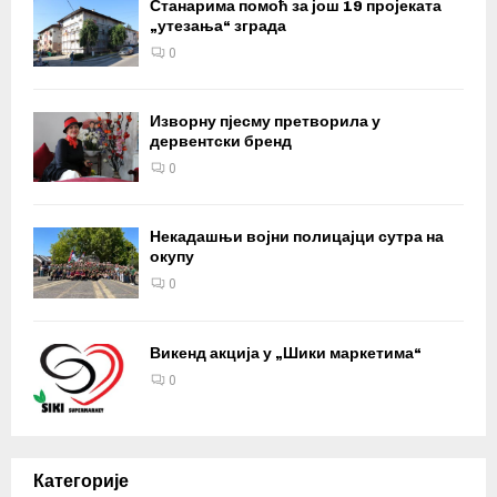
Станарима помоћ за још 19 пројеката
„утезања“ зграда
0
Изворну пјесму претворила у
дервентски бренд
0
Некадашњи војни полицајци сутра на
окупу
0
Викенд акција у „Шики маркетима“
0
Категорије