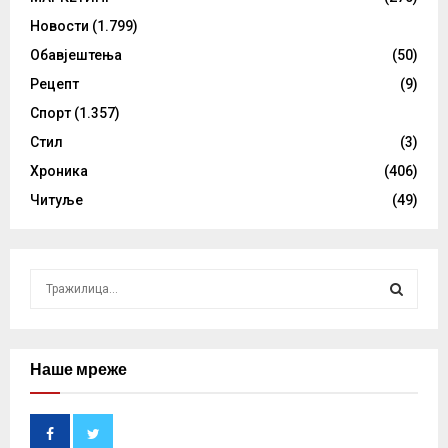
Новости
(1.799)
Обавјештења
(50)
Рецепт
(9)
Спорт
(1.357)
Стил
(3)
Хроника
(406)
Читуље
(49)
S
e
a
S
r
c
Наше мреже
E
h
f
A
o
r