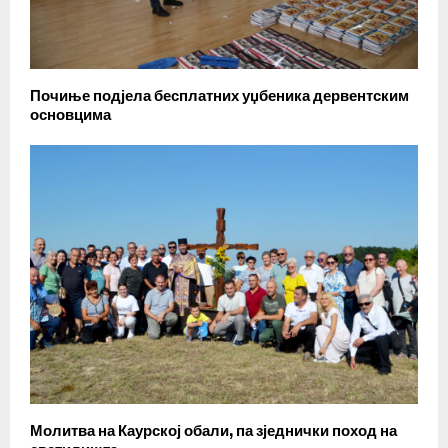
Почиње подјела бесплатних уџбеника дервентским
основцима
Молитва на Каурској обали, па зједнички поход на