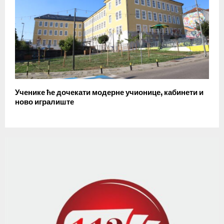
Ученике ће дочекати модерне учионице, кабинети и
ново игралиште