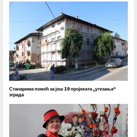
Станарима помоћ за још 19 пројеката „утезања“
зграда