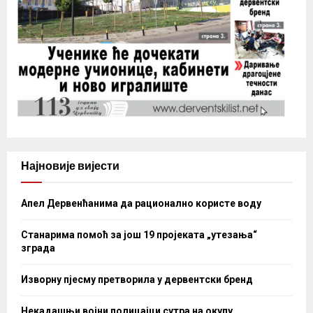
Најновије вијести
Апел Дервенћанима да рационално користе воду
Станарима помоћ за још 19 пројеката „утезања“
зграда
Изворну пјесму претворила у дервентски бренд
Некадашњи војни полицајци сутра на окупу