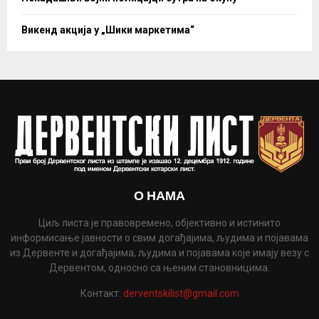
Викенд акција у „Шики маркетима“
О НАМА
Циљ листа је правовремено, објективно и истинито
информисање јавности о свим догађајима, људима и појавама
из Дервенте и догађајима, људима и појавама које имају везу с
Дервентом, односно са њеним становницима.
Контакт:
derventskilist@gmail.com