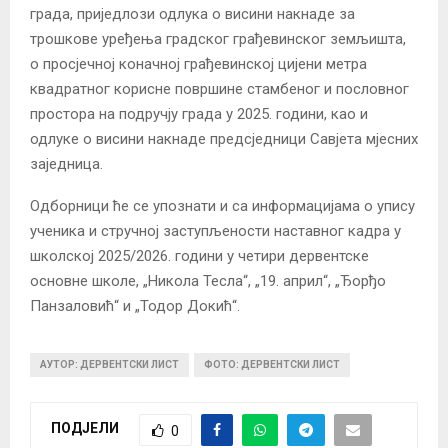
града, приједлози одлука о висини накнаде за
трошкове уређења градског грађевинског земљишта,
о просјечној коначној грађевинској цијени метра
квадратног корисне површине стамбеног и пословног
простора на подручју града у 2025. години, као и
одлуке о висини накнаде предсједници Савјета мјесних
заједница.
Одборници ће се упознати и са информацијама о упису
ученика и стручној заступљености наставног кадра у
школској 2025/2026. години у четири дервентске
основне школе, „Никола Тесла“, „19. април“, „Ђорђо
Панзаловић“ и „Тодор Докић“.
АУТОР: ДЕРВЕНТСКИ ЛИСТ
ФОТО: ДЕРВЕНТСКИ ЛИСТ
ПОДЈЕЛИ
0