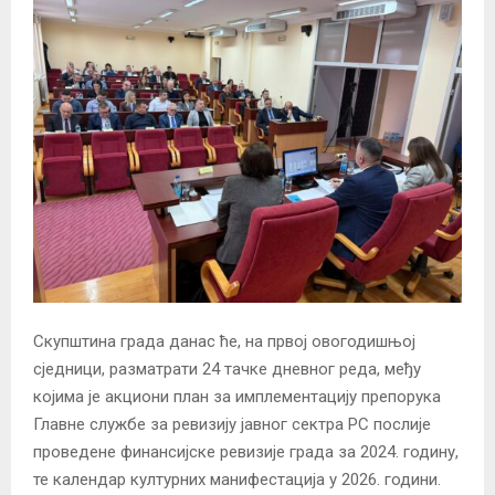
Скупштина града данас ће, на првој овогодишњој
сједници, разматрати 24 тачке дневног реда, међу
којима је акциони план за имплементацију препорука
Главне службе за ревизију јавног сектра РС послије
проведене финансијске ревизије града за 2024. годину,
те календар културних манифестација у 2026. години.