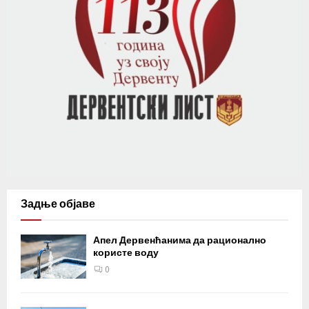
Задње објаве
Апел Дервенћанима да рационално
користе воду
0