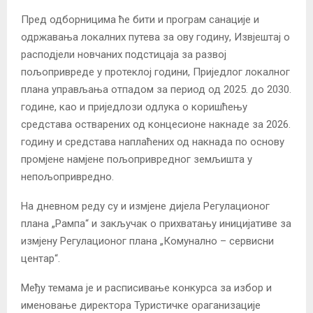
Пред одборницима ће бити и програм санације и
одржавања локалних путева за ову годину, Извјештај о
расподјели новчаних подстицаја за развој
пољопривреде у протеклој години, Приједлог локалног
плана управљања отпадом за период од 2025. до 2030.
године, као и приједлози одлука о коришћењу
средстава остварених од концесионе накнаде за 2026.
годину и средстава наплаћених од накнада по основу
промјене намјене пољопривредног земљишта у
непољопривредно.
На дневном реду су и измјене дијела Регулационог
плана „Рампа“ и закључак о прихватању иницијативе за
измјену Регулационог плана „Комунално – сервисни
центар“.
Међу темама је и расписивање конкурса за избор и
именовање директора Туристичке ораганизације