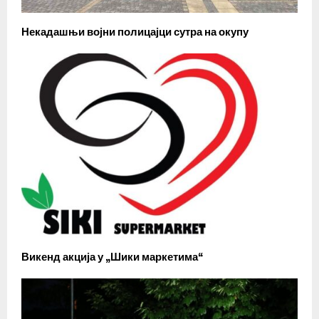
Некадашњи војни полицајци сутра на окупу
Викенд акција у „Шики маркетима“