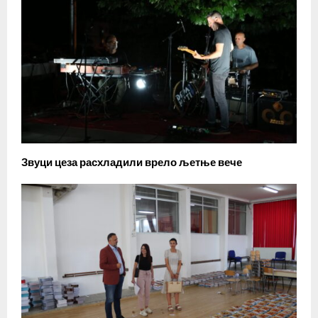
Звуци цеза расхладили врело љетње вече