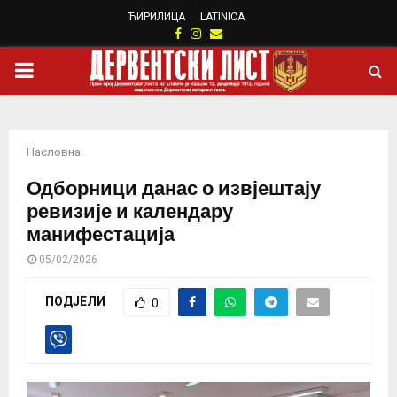
ЋИРИЛИЦА
LATINICA
Facebook
Instagram
Email
PRIMARY
MENU
Насловна
Одборници данас о извјештају
ревизије и календару
манифестација
05/02/2026
ПОДЈЕЛИ
0