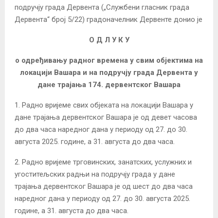
подручју града Дервента („Службени гласник града
Дервента“ број 5/22) градоначелник Дервенте донио је
О Д Л У К У
о одређивању радног времена у свим објектима на
локацији Вашара и на подручју града Дервента у
дане трајања
17
4
. дервентског Вашара
1. Радно вријеме свих објеката на локацији Вашара у
дане трајања дервентског Вашара је од девет часова
до два часа наредног дана у периоду од 27. до 30.
августа 2025. године, а 31. августа до два часа.
2. Радно вријеме трговинских, занатских, услужних и
угоститељских радњи на подручју града у дане
трајања дервентског Вашара је од шест до два часа
наредног дана у периоду од 27. до 30. августа 2025.
године, а 31. августа до два часа.