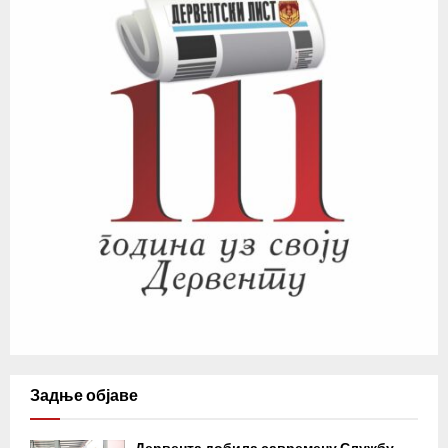
Задње објаве