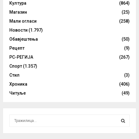
Култура
(864)
Магазин
(25)
Мали огласи
(258)
Новости
(1.797)
Обавјештења
(50)
Рецепт
(9)
РС-РЕГИЈА
(267)
Спорт
(1.357)
Стил
(3)
Хроника
(406)
Читуље
(49)
S
e
a
S
r