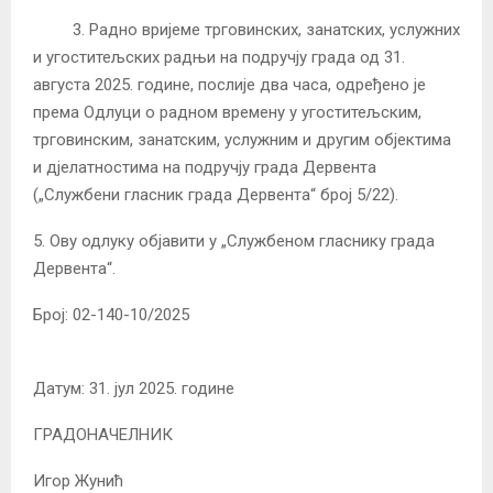
3. Радно вријеме трговинских, занатских, услужних
и угоститељских радњи на подручју града од 31.
августа 2025. године, послије два часа, одређено је
према Одлуци о радном времену у угоститељским,
трговинским, занатским, услужним и другим објектима
и дјелатностима на подручју града Дервента
(„Службени гласник града Дервента“ број 5/22).
5. Ову одлуку објавити у „Службеном гласнику града
Дервента“.
Број: 02-140-10/2025
Датум: 31. јул 2025. године
ГРАДОНАЧЕЛНИК
Игор Жунић