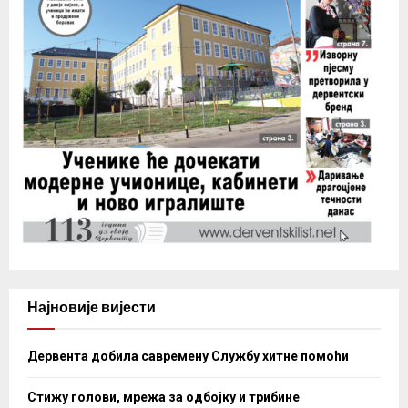
Најновије вијести
Дервента добила савремену Службу хитне помоћи
Стижу голови, мрежа за одбојку и трибине