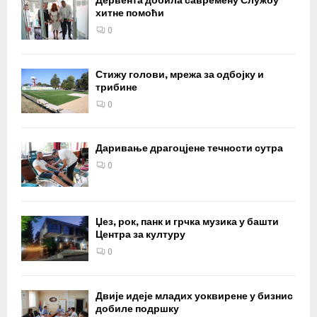
Дервента добила савремену Службу
хитне помоћи
0
Стижу голови, мрежа за одбојку и
трибине
0
Даривање драгоцјене течности сутра
0
Џез, рок, панк и грчка музика у башти
Центра за културу
0
Двије идеје младих уоквирене у бизнис
добиле подршку