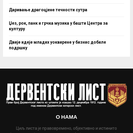
Даривање драгоцјене течности сутра
Џез, рок, панк и грчка музика у башти Центра за
културу
Двије идеје младих уоквирене у бизнис добиле
подршку
О НАМА
Циљ листа је правовремено, објективно и истинито