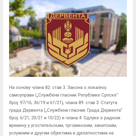
На основу члана 82. став 3. Закона о локалној
самоуправи („Службени гласник Републике Српске“
број: 97/16, 36/19 и 61/21), члана 89. став 3. Статута
града Дервента („Службени гласник Града Дервента“
број: 6/21, 20/21 и 10/22) и члана 4. Одлуке о радном
времену у угоститељским, трговинским, занатским,
услужним и другим објектима и дјелатностима на