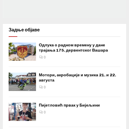
Задње објаве
Одлука о радном времену у дане
трајања 175. дервентског Вашара
0
Мотори, акробације и музика 21. и 22.
августа
0
Пијетловић првак у Бијељини
0