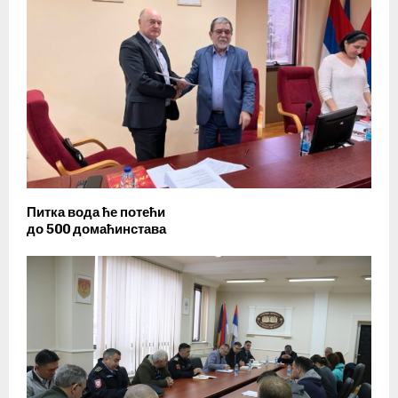
Питка вода ће потећи
до 500 домаћинстава