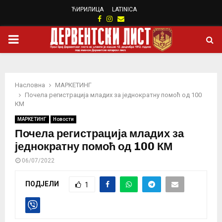
ЋИРИЛИЦА
LATINICA
Facebook
Instagram
Email
PRIMARY
MENU
Насловна
МАРКЕТИНГ
Почела регистрација младих за једнократну помоћ од 100
КМ
МАРКЕТИНГ
Новости
Почела регистрација младих за
једнократну помоћ од 100 КМ
06/07/2022
ПОДЈЕЛИ
1