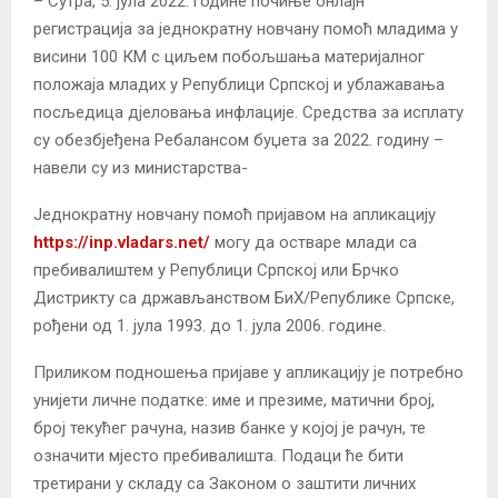
– Сутра, 5. јула 2022. године почиње онлајн
регистрација за једнократну новчану помоћ младима у
висини 100 КМ с циљем побољшања материјалног
положаја младих у Републици Српској и ублажавања
посљедица дјеловања инфлације. Средства за исплату
су обезбјеђена Ребалансом буџета за 2022. годину –
навели су из министарства-
Једнократну новчану помоћ пријавом на апликацију
https://inp.vladars.net/
могу да остваре млади са
пребивалиштем у Републици Српској или Брчко
Дистрикту са држављанством БиХ/Републике Српске,
рођени од 1. јула 1993. до 1. јула 2006. године.
Приликом подношења пријаве у апликацију је потребно
унијети личне податке: име и презиме, матични број,
број текућег рачуна, назив банке у којој је рачун, те
означити мјесто пребивалишта. Подаци ће бити
третирани у складу са Законом о заштити личних