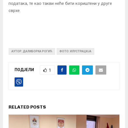
података, те као такви неће бити кориштени у друге
сврхе.
АУТОР: ДАЛИБОРКА РОГИЋ
ФОТО: ИЛУСТРАЦИЈА
ПОДЈЕЛИ
1
RELATED POSTS