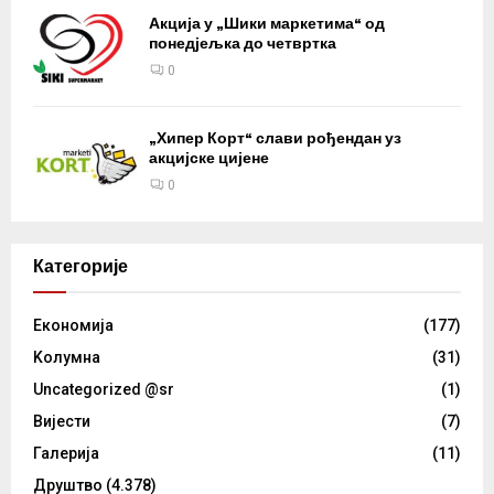
Акција у „Шики маркетима“ од
понедјељка до четвртка
0
„Хипер Корт“ слави рођендан уз
акцијске цијене
0
Категорије
Eкономија
(177)
Kолумнa
(31)
Uncategorized @sr
(1)
Вијести
(7)
Галерија
(11)
Друштво
(4.378)