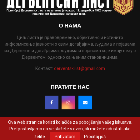
О НАМА
Циљ листа је правовремено, објективно и истинито
информисање јавности о свим догађајима, људима и појавама
из Дервенте и догађајима, људима и појавама које имају везу с
Дервентом, односно са њеним становницима.
Контакт:
derventskilist@gmail.com
ПРАТИТЕ НАС
Ova web stranica koristi kolačiće za poboljšanje vašeg iskustva.
Pretpostavljamo da se slažete s ovim, ali možete odustati ako
@2022 - www.derventskilist.net. Сва права задржана. Дизајнирао и развио
želite.
Prihvatam
Pročitaj još
ProCreative Studio