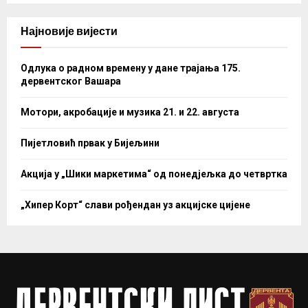
Најновије вијести
Одлука о радном времену у дане трајања 175.
дервентског Вашара
Мотори, акробације и музика 21. и 22. августа
Пијетловић првак у Бијељини
Акција у „Шики маркетима“ од понедјељка до четвртка
„Хипер Корт“ слави рођендан уз акцијске цијене