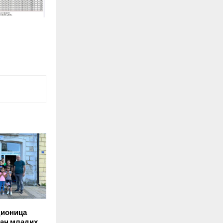
дионица
ан младих