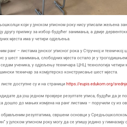
ошколци који у јунском уписном року нису уписали жељена зан
мају другу прилику за избор будућег занимања, а двије дервентс
них мјеста има у четири одјељења.
м ранг – листама јунског уписног рока у Стручној и техничкој шк
ис у шест занимања, слободних мјеста остало је у трогодишње
а седам ученика, у одјељењу техничара ЦНЦ технологија четири м
ински техничар за комјутерско конструисање шест мјеста.
 листе доступне су и на страници
https://eupis.edukom.org/srednj
дидате да још једном провјере резултате уписа, будући да је по
а дошло до мањих измјена на ранг листама – поручили су из ов
е објављеним резултатима, свршени основци у Средњошколском
ин“ у јулском уписном року могу да се упишу једино у гимназију 