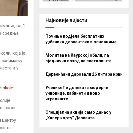
Најновије вијести
имања, од 1.
ке средње
Почиње подјела бесплатних
уџбеника дервентским основцима
оли, која је
Молитва на Каурској обали, па
м занимању
зједнички поход на светилишта
јеста и у
Дервенћани даровали 26 литара крви
Ученике ће дочекати модерне
e-skole
.
учионице, кабинети и ново
игралиште
слије
е школе.
Специјална акција само данас у
„Хипер корту“ Дервента
 центру
општег