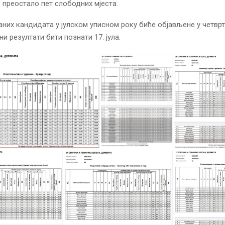
је преостало пет слободних мјеста.
них кандидата у јулском уписном року биће објављене у четвртак
и резултати бити познати 17. јула.