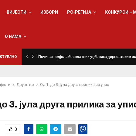
ВИЈЕСТИ
ИЗБОРИ
РС-РЕГИЈА
КОНКУРСИ – 
О НАМА
КТУЕЛНО
Почиње подјела бесплатних уџбеника дервентским о
ијести
Друштво
Од 1. до 3. јула друга прилика за упис
до 3. јула друга прилика за упи
0