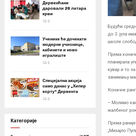
Дервенћани
даровали 26 литара
крви
0
Будући средњ
до 3. јула и
Ученике ће дочекати
школе слобод
модерне учионице,
кабинети и ново
Према коначни
игралиште
планирала уп
0
кувар и то з
занимању маш
Специјална акција
само данас у „Хипер
Коначне ранг
корту“ Дервента
0
– Молимо кан
жалбеног рок
Категорије
Према раниј
„Михајло Пуп