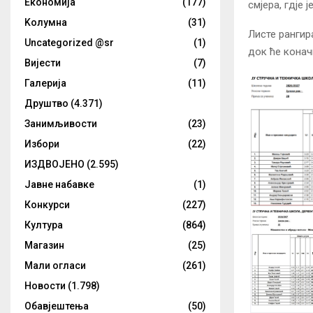
Eкономија
(177)
смјера, гдје 
Kолумнa
(31)
Листе рангира
Uncategorized @sr
(1)
док ће коначн
Вијести
(7)
Галерија
(11)
Друштво
(4.371)
Занимљивости
(23)
Избори
(22)
ИЗДВОЈЕНО
(2.595)
Јавне набавке
(1)
Конкурси
(227)
Култура
(864)
Магазин
(25)
Мали огласи
(261)
Новости
(1.798)
Обавјештења
(50)