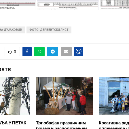
ИНА ДУЈАКОВИЋ
ФОТО: ДЕРВЕНТСКИ ЛИСТ
0
OSTS
ЉА У ПЕТАК
Трг обасјан празничним
Креативна ра
бојама и расположењем
оплеменила Д