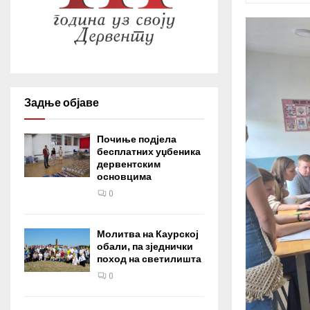
Задње објаве
Почиње подјела
бесплатних уџбеника
дервентским
основцима
0
Молитва на Каурској
обали, па зједнички
поход на светилишта
0