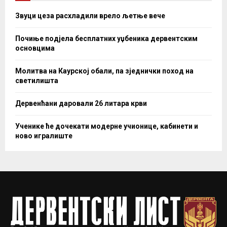
Звуци цеза расхладили врело љетње вече
Почиње подјела бесплатних уџбеника дервентским
основцима
Молитва на Каурској обали, па зједнички поход на
светилишта
Дервенћани даровали 26 литара крви
Ученике ће дочекати модерне учионице, кабинети и
ново игралиште