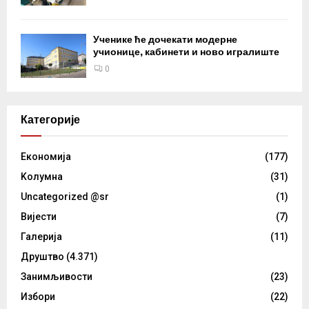
Ученике ће дочекати модерне
учионице, кабинети и ново игралиште
0
Категорије
Eкономија
(177)
Kолумнa
(31)
Uncategorized @sr
(1)
Вијести
(7)
Галерија
(11)
Друштво
(4.371)
Занимљивости
(23)
Избори
(22)