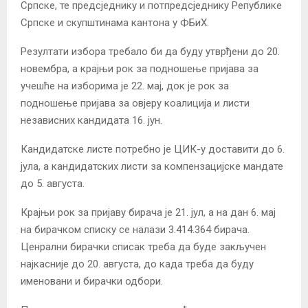
Српске, те предсједнику и потпредсједнику Републике
Српске и скупштинама кантона у ФБиХ.
Резултати избора требало би да буду утврђени до 20.
новембра, а крајњи рок за подношење пријава за
учешће на изборима je 22. мај, док је рок за
подношење пријава за овјеру коалиција и листи
независних кандидата 16. јун.
Кандидатске листе потребно је ЦИК-у доставити до 6.
јула, а кандидатских листи за компензацијске мандате
до 5. августа.
Крајњи рок за пријаву бирача је 21. јул, а на дан 6. мај
на бирачком списку се налази 3.414.364 бирача.
Ценрални бирачки списак треба да буде закључен
најкасније до 20. августа, до када треба да буду
именовани и бирачки одбори.