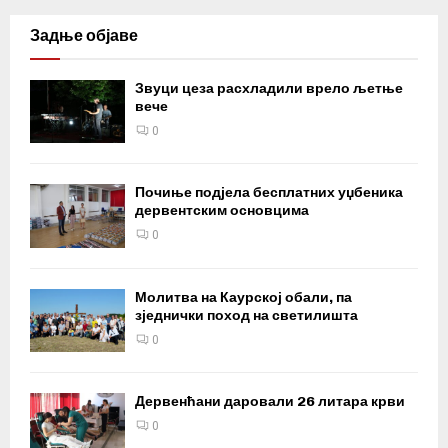
Задње објаве
Звуци цеза расхладили врело љетње
вече
0
Почиње подјела бесплатних уџбеника
дервентским основцима
0
Молитва на Каурској обали, па
зједнички поход на светилишта
0
Дервенћани даровали 26 литара крви
0