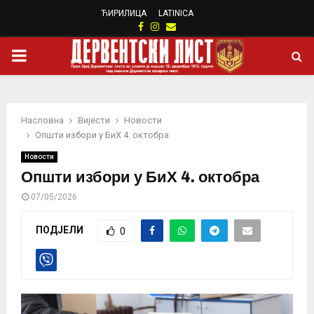
ЋИРИЛИЦА
LATINICA
Facebook
Instagram
Email
PRIMARY
MENU
Насловна
Вијести
Новости
Општи избори у БиХ 4. октобра
Новости
Општи избори у БиХ 4. октобра
07/05/2026
ПОДЈЕЛИ
0