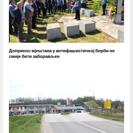
Допринос мјештана у антифашистичкој борби не
смије бити заборављен