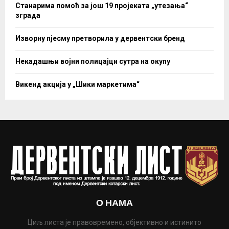
Станарима помоћ за још 19 пројеката „утезања“
зграда
Изворну пјесму претворила у дервентски бренд
Некадашњи војни полицајци сутра на окупу
Викенд акција у „Шики маркетима“
О НАМА
Циљ листа је правовремено, објективно и истинито