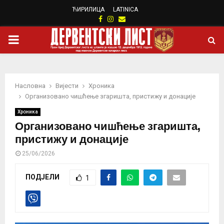
ЋИРИЛИЦА
LATINICA
Facebook
Instagram
Email
PRIMARY
MENU
Насловна
Вијести
Хроника
Организовано чишћење згаришта, пристижу и донације
Хроника
Организовано чишћење згаришта,
пристижу и донације
25/06/2026
ПОДЈЕЛИ
1