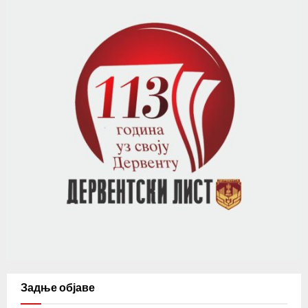
Задње објаве