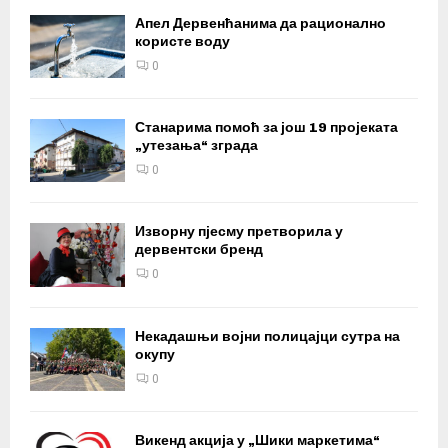
Апел Дервенћанима да рационално
користе воду
0
Станарима помоћ за још 19 пројеката
„утезања“ зграда
0
Изворну пјесму претворила у
дервентски бренд
0
Некадашњи војни полицајци сутра на
окупу
0
Викенд акција у „Шики маркетима“