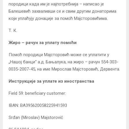
породици када им је најпотребнија – написао је
Балешевић захваливши се и свим другим донаторима
који уплаћују донације за помоћ Мајсторовићима.
Т. К.
Жиро – рачун за уплату помоћи
Помоћ породици Мајсторовић може се уплатити у
„Нашој банци“ а.д. Бањалука, на жиро – рачун 554-303-
0035-2007-45, на име Мирослав Мајсторовић, Дервента.
Инструкције за уплате из иностранства
Field 59: beneficiary customer:
IBAN: BA395620058225941593
Srđan (Miroslav) Majstorović