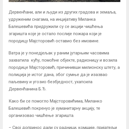
Дервенћани, али и људи из других градова и земаља,
удруженим снагама, на инцијативу Миланка
Балешевића придружили су се акцији чишћења
згаришта које је остало послије пожара који је
породицу Мајсторовић оставио без имовине.
Ватра је у понедјељак у раним јутарњим часовима
захватила кућу, помоћне објекте, радионицу и возила
породице Мајсторовић, причинивши милионску штету, а
полиција је истог дана, због сумње да је изазвао
паљевину и угозио безбједност, ухапсила
Дервенћанина Б.Ђ.
Како би се помогло Мајсторовићима, Миланко
Балешевић покренуо је хуманитарну акцију, те
организовао чишћење згаришта.
– Свој допринос дали су радници, комшије, пријатељи