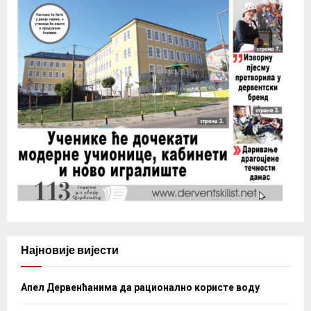
Најновије вијести
Апел Дервенћанима да рационално користе воду