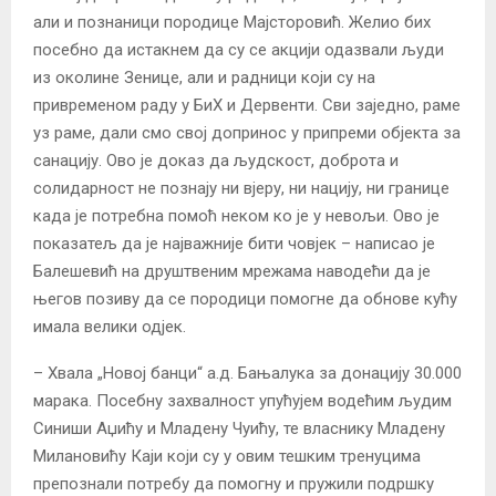
али и познаници породице Мајсторовић. Желио бих
посебно да истакнем да су се акцији одазвали људи
из околине Зенице, али и радници који су на
привременом раду у БиХ и Дервенти. Сви заједно, раме
уз раме, дали смо свој допринос у припреми објекта за
санацију. Ово је доказ да људскост, доброта и
солидарност не познају ни вјеру, ни нацију, ни границе
када је потребна помоћ неком ко је у невољи. Ово је
показатељ да је најважније бити човјек – написао је
Балешевић на друштвеним мрежама наводећи да је
његов позиву да се породици помогне да обнове кућу
имала велики одјек.
– Хвала „Новој банци“ а.д. Бањалука за донацију 30.000
марака. Посебну захвалност упућујем водећим људим
Синиши Аџићу и Младену Чуићу, те власнику Младену
Милановићу Каји који су у овим тешким тренуцима
препознали потребу да помогну и пружили подршку